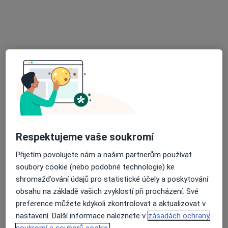
Ordborný lékař chirurg
Tento specialista nenabízí online rezervaci termínu na této adrese.
Rezervovat termín
K dispozici jsou specialisté
Tito specialisté se nacházejí mimo Liberec, liberecký,
v oblastech blízkých vašemu vyhledávání.
Respektujeme vaše soukromí
Přijetím povolujete nám a našim partnerům používat
soubory cookie (nebo podobné technologie) ke
shromažďování údajů pro statistické účely a poskytování
obsahu na základě vašich zvyklostí při procházení. Své
preference můžete kdykoli zkontrolovat a aktualizovat v
nastavení. Další informace naleznete v
zásadách ochrany
MUDr. Silvia Tůmová