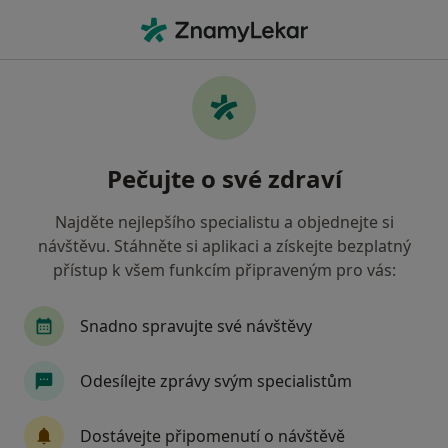
Hla
Chirurg • Liberec, liberecký
Filtry
• 1
Mapa
Doporučení chirurgové s Oborová zdravotní
Pečujte o své zdraví
pojišťovna Liberec
Jak řadíme výsledky vyhledávání?
Najděte nejlepšího specialistu a objednejte si
návštěvu. Stáhněte si aplikaci a získejte bezplatný
přístup k všem funkcím připraveným pro vás:
Snadno spravujte své návštěvy
Odesílejte zprávy svým specialistům
MUDr. Vladimír Dobeš
Dostávejte připomenutí o návštěvě
Chirurg