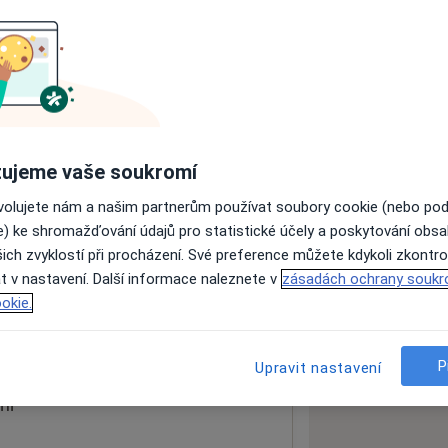
ách nejsou k dispozici
ádné informace o svých službách.
ujeme vaše soukromí
ovolujete nám a našim partnerům používat soubory cookie (nebo po
e) ke shromažďování údajů pro statistické účely a poskytování obs
ich zvyklostí při procházení. Své preference můžete kdykoli zkontro
ug
t v nastavení. Další informace naleznete v
zásadách ochrany soukr
okie.
 mapu
 otevře v nové záložce
P
Upravit nastavení
ní