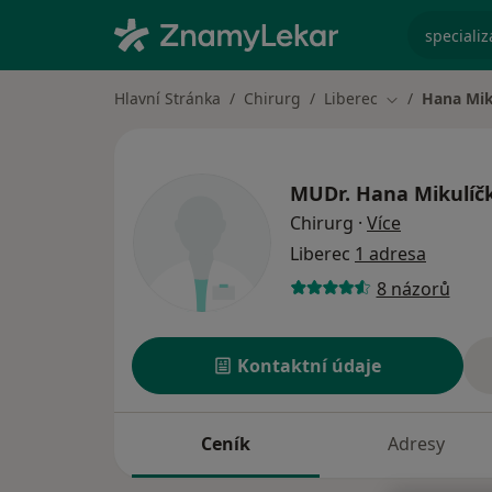
specializ
Hlavní Stránka
Chirurg
Liberec
Hana Mik
Změna města
MUDr.
Hana Mikulíč
o specializ
Chirurg
·
Více
Liberec
1 adresa
8 názorů
Kontaktní údaje
Ceník
Adresy