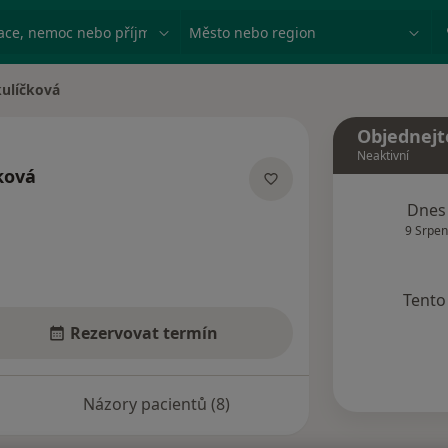
ace, nemoc nebo příjmení
Město nebo region
ulíčková
Objednejt
Neaktivní
ková
acích
Dnes
9 Srpen
Tento 
Rezervovat termín
Názory pacientů (8)