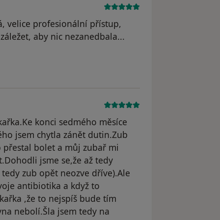
, velice profesionální přístup,
 záležet, aby nic nezanedbala...
ékařka.Ke konci sedmého měsíce
ěho jsem chytla zánět dutin.Zub
b přestal bolet a můj zubař mi
t.Dohodli jsme se,že až tedy
 tedy zub opět neozve dříve).Ale
voje antibiotika a když to
ařka ,že to nejspíš bude tím
vna nebolí.Šla jsem tedy na