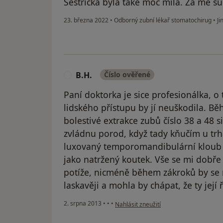
Sestřička byla také moc milá. Za mě su
23. března 2022
•
Odborný zubní lékař stomatochirug
•
Ji
B.H.
Číslo ověřené
B
Paní doktorka je sice profesionálka, o
lidského přístupu by jí neuškodila. 
bolestivé extrakce zubů číslo 38 a 48 si
zvládnu porod, když tady kňučím u tr
luxovaný temporomandibulární kloub k 
jako natržený koutek. Vše se mi dobře
potíže, nicméně během zákroků by se
laskavěji a mohla by chápat, že ty jej
podle názoru uživatele B.H.
2. srpna 2013
•
•
•
Nahlásit zneužití