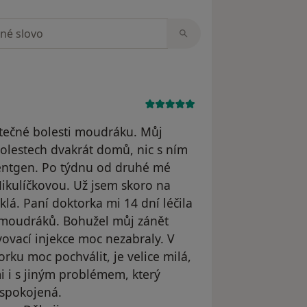
zorech
tečné bolesti moudráku. Můj
olestech dvakrát domů, nic s ním
rentgen. Po týdnu od druhé mé
Mikulíčkovou. Už jsem skoro na
klá. Paní doktorka mi 14 dní léčila
 moudráků. Bohužel můj zánět
vovací injekce moc nezabraly. V
rku moc pochválit, je velice milá,
i i s jiným problémem, který
 spokojená.