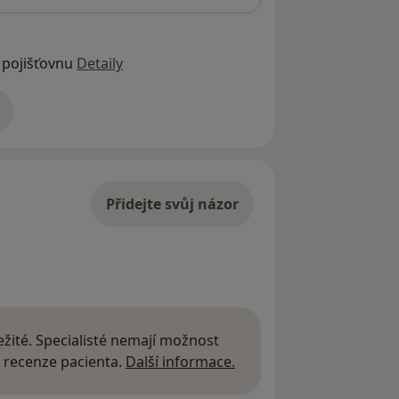
 pojišťovnu
Detaily
adrese
Přidejte svůj názor
žité. Specialisté nemají možnost
Další informace o názor
 recenze pacienta.
Další informace.