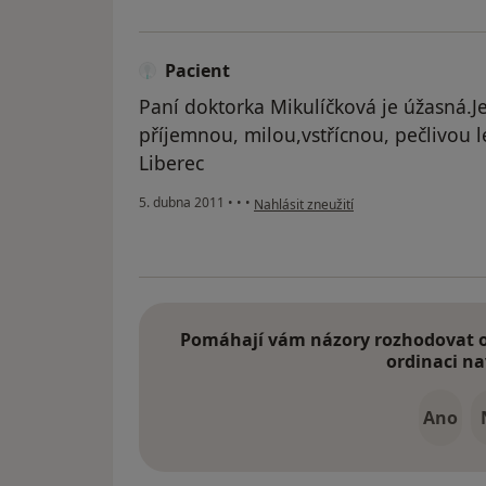
Pacient
Paní doktorka Mikulíčková je úžasná.Je
příjemnou, milou,vstřícnou, pečlivou l
Liberec
podle názoru uživatele Pacient
5. dubna 2011
•
•
•
Nahlásit zneužití
Pomáhají vám názory rozhodovat o 
ordinaci na
Ano