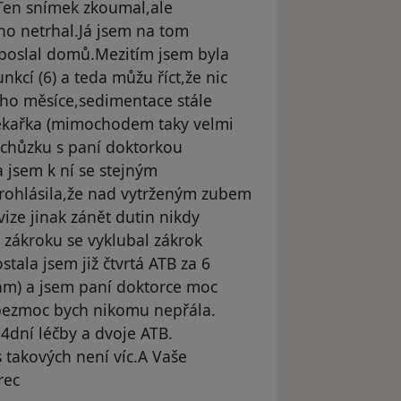
Ten snímek zkoumal,ale
ho netrhal.Já jsem na tom
 poslal domů.Mezitím jsem byla
kcí (6) a teda můžu říct,že nic
ho měsíce,sedimentace stále
lékařka (mimochodem taky velmi
 schůzku s paní doktorkou
 jsem k ní se stejným
rohlásila,že nad vytrženým zubem
vize jinak zánět dutin nikdy
zákroku se vyklubal zákrok
ostala jsem již čtvrtá ATB za 6
fám) a jsem paní doktorce moc
 bezmoc bych nikomu nepřála.
14dní léčby a dvoje ATB.
 takových není víc.A Vaše
rec