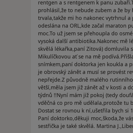
rentgen a s rentgenem k panu zubaři.
prohlásil,že to nebude zubem a že by 
trvala,takže mi ho nakonec vytrhnul a
odeslána na ORL,kde začal maraton pun
moc.To už jsem se přehoupla do osmé
vysoká další antibiotika.Nakonec mě 
skvělá lékařka,paní Zitová) domluvila
Mikulíčkovou ať se na mě podívá.Přišla
snímkem,paní doktorka jen koukla a p
je obrovský zánět a musí se provést re
nepřejde.Z původně malého rutinního 
větší,měla jsem již zánět až v kosti a d
týdnů !!Nyní mám již pokoj (tedy dou
vděčná co pro mě udělala,protože tu
Dostat se rovnou k ní,ušetřila bych si 
Paní doktorko,děkuji moc,škoda,že vás
sestřička je také skvělá. Martina J.,Libe