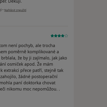
per. Děkuji.
podle názoru uživatele H. K
ný
•
Nahlásit zneužití
 tom není pochyb, ale trocha
Během poměrně komplikované a
 brblala, že by ji zajímalo, jak jako
hání osmiček apod. Že mám
extrakci přece patří, stejně tak
 zahojilo, žádné postoperační
 mohla paní doktorka chovat
í řeči nikomu moc nepomůžou. .