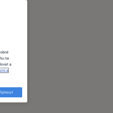
dobné
ahu na
lovat a
omí a
řijmout