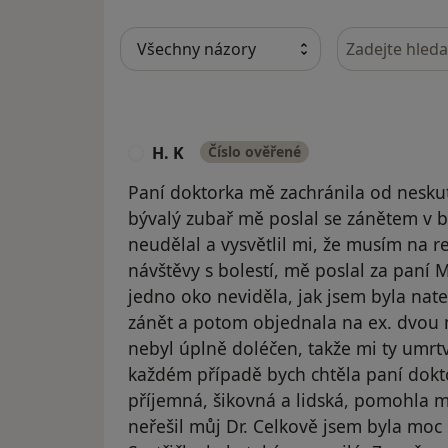
Hledejte v ná
H. K
Číslo ověřené
H
Paní doktorka mě zachránila od nesku
bývalý zubař mě poslal se zánětem v b
neudělal a vysvětlil mi, že musím na 
návštěvy s bolestí, mě poslal za paní 
jedno oko neviděla, jak jsem byla nate
zánět a potom objednala na ex. dvou
nebyl úplně doléčen, takže mi ty umrt
každém případě bych chtěla paní dokto
příjemná, šikovná a lidská, pomohla m
neřešil můj Dr. Celkově jsem byla moc