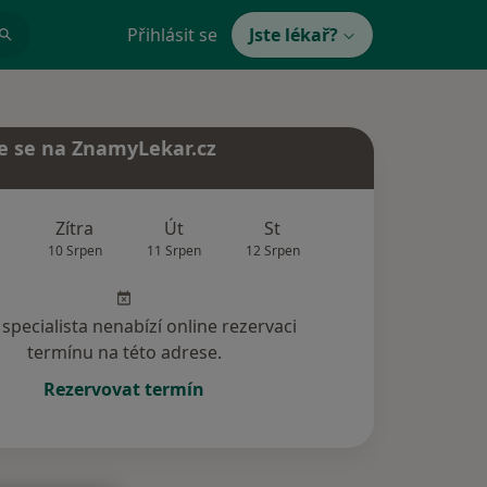
Přihlásit se
Jste lékař?
e se na ZnamyLekar.cz
Zítra
Út
St
Čt
Pá
10 Srpen
11 Srpen
12 Srpen
13 Srpen
14 Srp
specialista nenabízí online rezervaci
termínu na této adrese.
Rezervovat termín