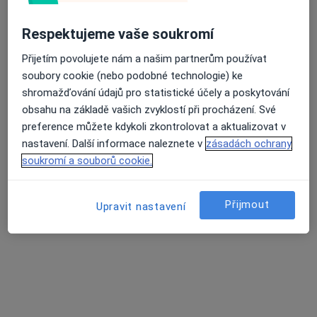
Respektujeme vaše soukromí
Přijetím povolujete nám a našim partnerům používat
MUDr. Silvia Tůmová
soubory cookie (nebo podobné technologie) ke
·
Více
Chirurg
shromažďování údajů pro statistické účely a poskytování
701 názorů
obsahu na základě vašich zvyklostí při procházení. Své
Jabloňová 8/2992, Praha 10, Praha
•
Mapa
preference můžete kdykoli zkontrolovat a aktualizovat v
Chirurgie Zahradní Město
nastavení. Další informace naleznete v
zásadách ochrany
Estetická medicína
1 000 Kč
soukromí a souborů cookie.
Tento specialista nenabízí online rezervaci termínu na této adrese.
Přijmout
Upravit nastavení
Rezervovat termín