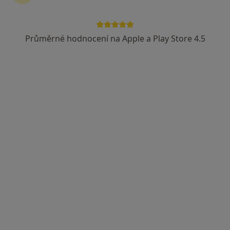
Průměrné hodnocení na Apple a Play Store 4.5
MUDr. Michal Valenta
·
Více
Chirurg
5 názorů
Husova 10, Liberec
•
Mapa
Krajská nemocnice Liberec, mamologická poradna
Tento specialista nenabízí online rezervaci termínu na této adrese.
Rezervovat termín