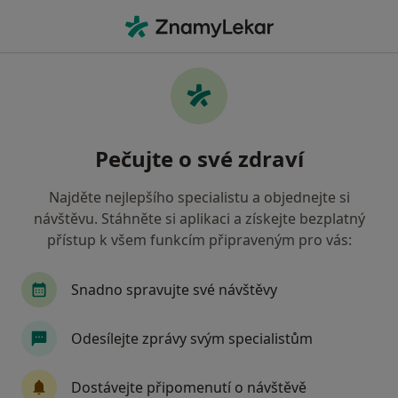
Hla
Chirurg • Liberec, liberecký
Filtry
Mapa
Chirurg Liberec
Pečujte o své zdraví
Jak řadíme výsledky vyhledávání?
Najděte nejlepšího specialistu a objednejte si
návštěvu. Stáhněte si aplikaci a získejte bezplatný
Jakou pojišťovnu máte?
přístup k všem funkcím připraveným pro vás:
Oborová zdravotní pojišťovna
Vojenská zdravo
Snadno spravujte své návštěvy
Odesílejte zprávy svým specialistům
Dostávejte připomenutí o návštěvě