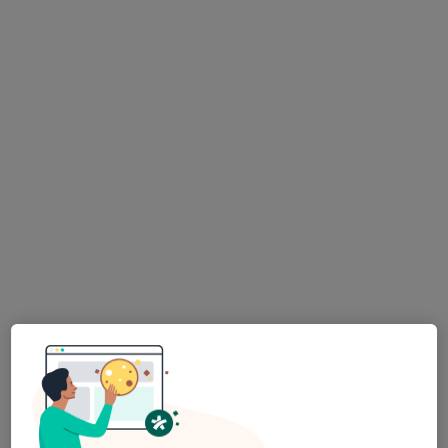
MUDr. Oldřich Fiala
Chirurg
27 názorů
Jarní 53 468, Železný Brod
•
Mapa
Poliklinika Železný Brod, s.r.o.
Tento specialista nenabízí online rezervaci termínu na této adrese.
Rezervovat termín
K dispozici jsou specialisté
Tito specialisté se nacházejí mimo Liberec, liberecký,
v oblastech blízkých vašemu vyhledávání.