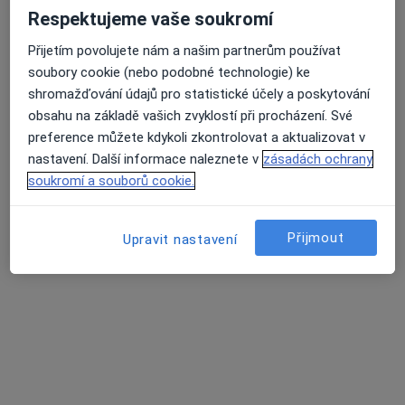
Respektujeme vaše soukromí
Přijetím povolujete nám a našim partnerům používat
soubory cookie (nebo podobné technologie) ke
MUDr. Silvia Tůmová
shromažďování údajů pro statistické účely a poskytování
·
Více
Chirurg
obsahu na základě vašich zvyklostí při procházení. Své
700 názorů
preference můžete kdykoli zkontrolovat a aktualizovat v
Jabloňová 8/2992, Praha 10, Praha
•
Mapa
nastavení. Další informace naleznete v
zásadách ochrany
Chirurgie Zahradní Město
soukromí a souborů cookie.
Estetická medicína
1 000 Kč
Tento specialista nenabízí online rezervaci termínu na této adrese.
Přijmout
Upravit nastavení
Rezervovat termín