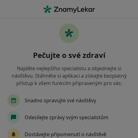
Hla
Chirurg • Česká Lípa, liberecký
Filtry
Mapa
Chirurg Česká Lípa
Pečujte o své zdraví
Jak řadíme výsledky vyhledávání?
Najděte nejlepšího specialistu a objednejte si
návštěvu. Stáhněte si aplikaci a získejte bezplatný
Jakou pojišťovnu máte?
přístup k všem funkcím připraveným pro vás:
Zdravotní pojišťovna ministerstva vnitra ČR
O
Snadno spravujte své návštěvy
Odesílejte zprávy svým specialistům
Dostávejte připomenutí o návštěvě