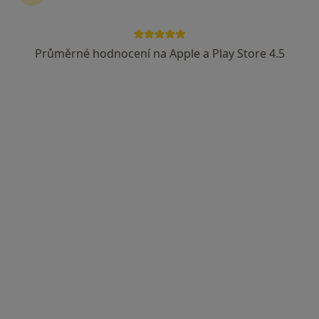
Průměrné hodnocení na Apple a Play Store 4.5
MUDr. Jiří Bartoš
Chirurg
10 názorů
Dvořákova 385, Nový Bor
•
Mapa
Ambulance cévní chirurgie
Tento specialista nenabízí online rezervaci termínu na této adrese.
Rezervovat termín