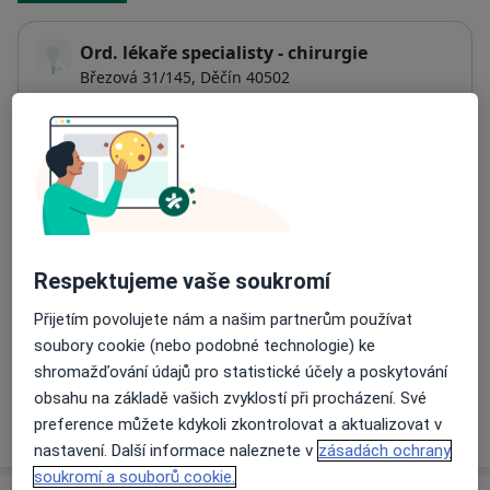
Ord. lékaře specialisty - chirurgie
Březová 31/145,
Děčín
40502
Přiblížit mapu
se otevře v nové záložce
Dostupnost
Na této adrese online kalendář není aktivní
Co mám v takové situaci udělat?
Respektujeme vaše soukromí
Způsoby platby (soukromé návštěvy)
Přijetím povolujete nám a našim partnerům používat
Na teto adrese lékař přijímá pacienty na pojišťovnu
soubory cookie (nebo podobné technologie) ke
Detaily
shromažďování údajů pro statistické účely a poskytování
obsahu na základě vašich zvyklostí při procházení. Své
Více
preference můžete kdykoli zkontrolovat a aktualizovat v
o adrese
nastavení. Další informace naleznete v
zásadách ochrany
soukromí a souborů cookie.