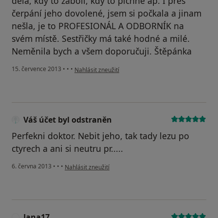
dělá, kdy to zabolí, kdy to píchne ap. I přes
čerpání jeho dovolené, jsem si počkala a jinam
nešla, je to PROFESIONÁL A ODBORNÍK na
svém místě. Sestřičky má také hodné a milé.
Neměnila bych a všem doporučuji. Štěpánka
podle názoru uživatele Váš účet byl odstraněn
15. července 2013
•
•
•
Nahlásit zneužití
Váš účet byl odstraněn
Perfekni doktor. Nebit jeho, tak tady lezu po
ctyrech a ani si neutru pr.....
podle názoru uživatele Váš účet byl odstraněn
6. června 2013
•
•
•
Nahlásit zneužití
Jana17
J