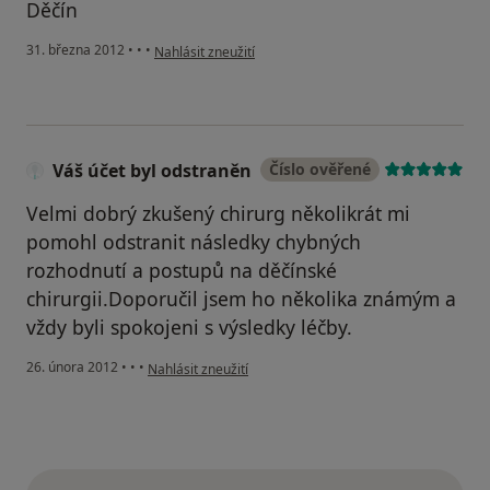
Děčín
podle názoru uživatele Váš účet byl odstraněn
31. března 2012
•
•
•
Nahlásit zneužití
Váš účet byl odstraněn
Číslo ověřené
Velmi dobrý zkušený chirurg několikrát mi
pomohl odstranit následky chybných
rozhodnutí a postupů na děčínské
chirurgii.Doporučil jsem ho několika známým a
vždy byli spokojeni s výsledky léčby.
podle názoru uživatele Váš účet byl odstraněn
26. února 2012
•
•
•
Nahlásit zneužití