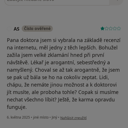
AS
Číslo ověřené
A
Pana doktora jsem si vybrala na základě recenzí
na internetu, měl jedny z těch lepších. Bohužel
zažila jsem velké zklamání hned při první
návštěvě. Lékař je arogantní, sebestředný a
namyšlený. Choval se až tak arogantně, že jsem
se pak už bála se ho na cokoliv zeptat. Lidi,
chápu, že nemáte jinou možnost a k doktorovi
jít musíte, ale proboha tohle? Copak si musíme
nechat všechno líbit? Ještě, že karma opravdu
funguje.
podle názoru uživatele AS
6. května 2025
•
jiné místo
•
Jiný
•
Nahlásit zneužití