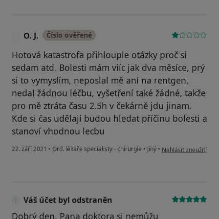
O. J.
Číslo ověřené
O
Hotová katastrofa přihlouple otázky proč si
sedam atd. Bolesti mám viíc jak dva měsíce, prý
si to vymyslím, neposlal mě ani na rentgen,
nedal žádnou léčbu, vyšetření také žádné, takže
pro mě ztráta času 2.5h v čekárně jdu jinam.
Kde si čas udělají budou hledat příčinu bolesti a
stanoví vhodnou lecbu
podle názoru uživatele
22. září 2021
•
Ord. lékaře specialisty - chirurgie
•
Jiný
•
Nahlásit zneužití
Váš účet byl odstraněn
Dobrý den. Pana doktora si nemůžu