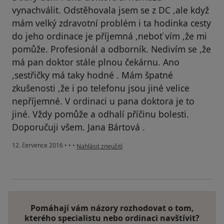
vynachválit. Odstěhovala jsem se z DC ,ale když
mám velký zdravotní problém i ta hodinka cesty
do jeho ordinace je příjemná ,neboť vím ,že mi
pomůže. Profesionál a odborník. Nedivím se ,že
má pan doktor stále plnou čekárnu. Ano
,sestřičky má taky hodné . Mám špatné
zkušenosti ,že i po telefonu jsou jiné velice
nepříjemné. V ordinaci u pana doktora je to
jiné. Vždy pomůže a odhalí příčinu bolesti.
Doporučuji všem. Jana Bártová .
podle názoru uživatele Váš účet byl odstraněn
12. července 2016
•
•
•
Nahlásit zneužití
Pomáhají vám názory rozhodovat o tom,
kterého specialistu nebo ordinaci navštívit?