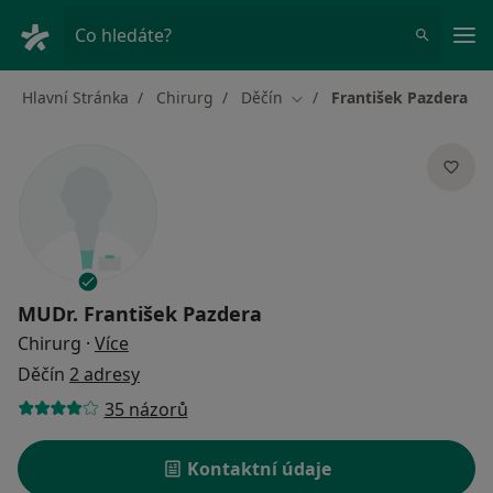
Hla
Co hledáte?
Hlavní Stránka
Chirurg
Děčín
František Pazdera
Změna města
MUDr.
František Pazdera
o specializacích
Chirurg
·
Více
Děčín
2 adresy
35 názorů
Kontaktní údaje