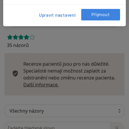
Názory
Přijmout
Upravit nastavení
Přidejte svůj názor
35 názorů
Recenze pacientů jsou pro nás důležité.
Specialisté nemají možnost zaplatit za
odstranění nebo změnu recenze pacienta.
Další informace o názorech
Další informace.
Hledejte v názorech