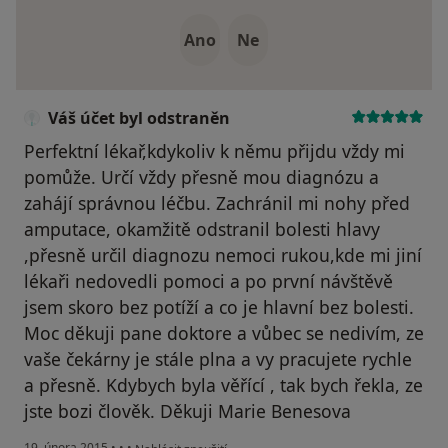
Ano
Ne
Váš účet byl odstraněn
Perfektní lékař,kdykoliv k němu přijdu vždy mi
pomůže. Určí vždy přesně mou diagnózu a
zahájí správnou léčbu. Zachránil mi nohy před
amputace, okamžitě odstranil bolesti hlavy
,přesně určil diagnozu nemoci rukou,kde mi jiní
lékaři nedovedli pomoci a po první návštěvě
jsem skoro bez potíží a co je hlavní bez bolesti.
Moc děkuji pane doktore a vůbec se nedivím, ze
vaše čekárny je stále plna a vy pracujete rychle
a přesně. Kdybych byla věřící , tak bych řekla, ze
jste bozi člověk. Děkuji Marie Benesova
podle názoru uživatele Váš účet byl odstraněn
19. února 2015
•
•
•