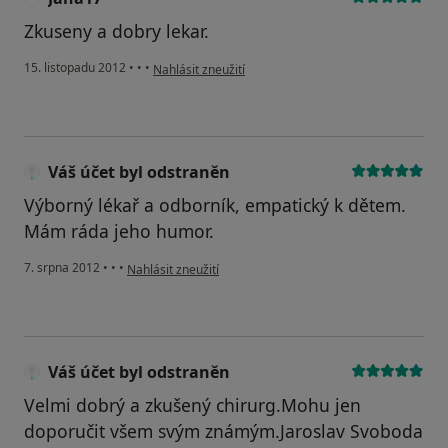
Zkuseny a dobry lekar.
podle názoru uživatele Jana17
15. listopadu 2012
•
•
•
Nahlásit zneužití
Váš účet byl odstraněn
Výborný lékař a odborník, empatický k dětem.
Mám ráda jeho humor.
podle názoru uživatele Váš účet byl odstraněn
7. srpna 2012
•
•
•
Nahlásit zneužití
Váš účet byl odstraněn
Velmi dobrý a zkušený chirurg.Mohu jen
doporučit všem svým známým.Jaroslav Svoboda