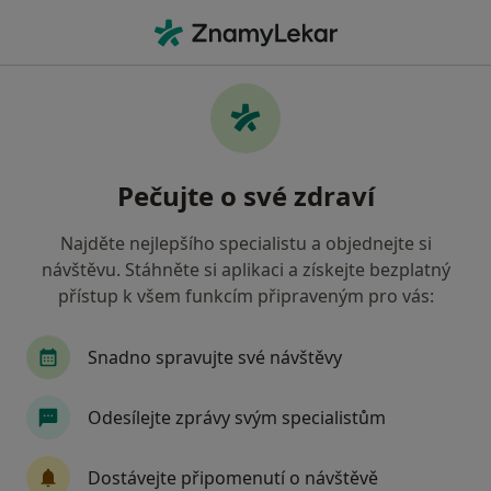
Hla
Chirurg • Lovosice, ústecký
Filtry
Mapa
Chirurg Lovosice
Pečujte o své zdraví
Jak řadíme výsledky vyhledávání?
Najděte nejlepšího specialistu a objednejte si
návštěvu. Stáhněte si aplikaci a získejte bezplatný
Jakou pojišťovnu máte?
přístup k všem funkcím připraveným pro vás:
Zdravotní pojišťovna ministerstva vnitra ČR
Snadno spravujte své návštěvy
Odesílejte zprávy svým specialistům
Dostávejte připomenutí o návštěvě