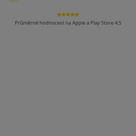
Průměrné hodnocení na Apple a Play Store 4.5
MUDr. Pavel Zámečník
Chirurg
28 názorů
Palachova 1565/38, Litoměřice
•
Mapa
Ord. lékaře specialisty - chirurgie
Tento specialista nenabízí online rezervaci termínu na této adrese.
Rezervovat termín