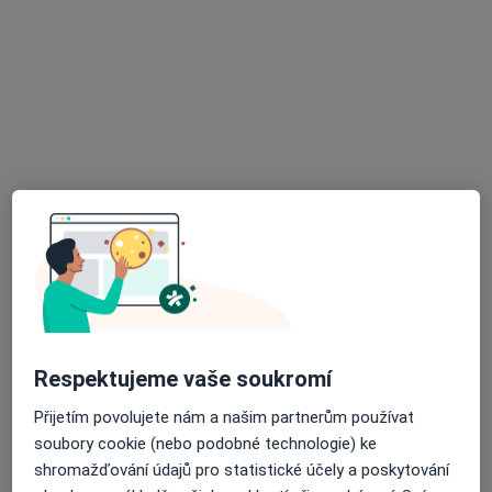
MUDr. Jiří Hernych
Chirurg
22 názorů
Školní 10/398, Lovosice
•
Mapa
Ambulantní chirurgie
Tento specialista nenabízí online rezervaci termínu na této adrese.
Rezervovat termín
K dispozici jsou specialisté
Tito specialisté se nacházejí mimo Lovosice, ústecký,
v oblastech blízkých vašemu vyhledávání.
Respektujeme vaše soukromí
Přijetím povolujete nám a našim partnerům používat
soubory cookie (nebo podobné technologie) ke
shromažďování údajů pro statistické účely a poskytování