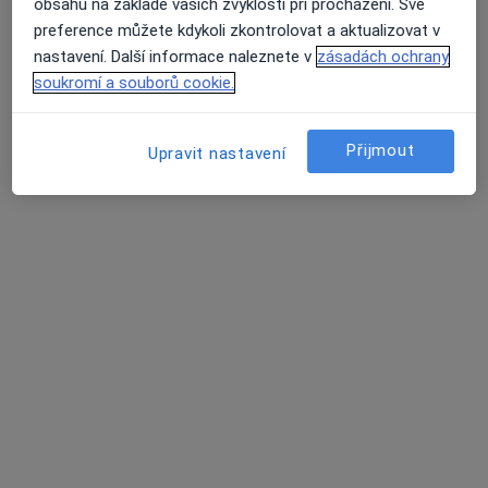
obsahu na základě vašich zvyklostí při procházení. Své
preference můžete kdykoli zkontrolovat a aktualizovat v
nastavení. Další informace naleznete v
zásadách ochrany
soukromí a souborů cookie.
MUDr. Silvia Tůmová
·
Více
Chirurg
701 názorů
Přijmout
Upravit nastavení
Jabloňová 8/2992, Praha 10, Praha
•
Mapa
Chirurgie Zahradní Město
Estetická medicína
1 000 Kč
Tento specialista nenabízí online rezervaci termínu na této adrese.
Rezervovat termín
Další specialisté ve vaší oblasti
Právě teď nemají žádná volná místa. Zkontrolujte,