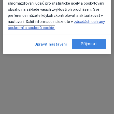
shromažďování údajů pro statistické účely a poskytování
obsahu na základě vašich zvyklostí při procházení. Své
preference můžete kdykoli zkontrolovat a aktualizovat v
MUDr. Silvia Tůmová
nastavení. Další informace naleznete v
zásadách ochrany
soukromí a souborů cookie.
·
Více
Chirurg
701 názorů
Přijmout
Jabloňová 8/2992, Praha 10, Praha
•
Mapa
Upravit nastavení
Chirurgie Zahradní Město
Estetická medicína
1 000 Kč
Tento specialista nenabízí online rezervaci termínu na této adrese.
Rezervovat termín
Další specialisté ve vaší oblasti
Právě teď nemají žádná volná místa. Zkontrolujte,