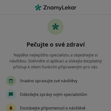
Hla
Chirurg • Litvínov, ústecký
Filtry
Mapa
Chirurg Litvínov
Pečujte o své zdraví
Jak řadíme výsledky vyhledávání?
Najděte nejlepšího specialistu a objednejte si
návštěvu. Stáhněte si aplikaci a získejte bezplatný
Jakou pojišťovnu máte?
přístup k všem funkcím připraveným pro vás:
Všeobecná zdravotní pojišťovna
Snadno spravujte své návštěvy
Odesílejte zprávy svým specialistům
Dostávejte připomenutí o návštěvě