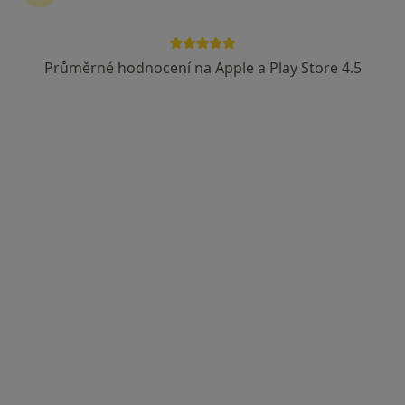
Průměrné hodnocení na Apple a Play Store 4.5
MUDr. Vladimír Rytíř
Chirurg
33 názorů
Kochova 1185, Chomutov
•
Mapa
Ord. lékaře specialisty - chirurgie
Tento specialista nenabízí online rezervaci termínu na této adrese.
Rezervovat termín