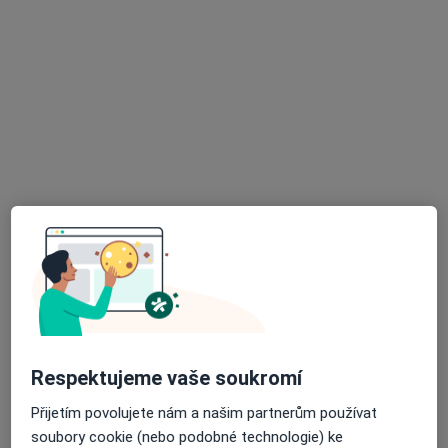
MUDr. Josef Ošmera
Chirurg
16 názorů
Jasmínová 544/245, Most
•
Mapa
Ord. lékaře specialisty - mamologie
Tento specialista nenabízí online rezervaci termínu na této adrese.
Rezervovat termín
K dispozici jsou specialisté
Tito specialisté se nacházejí mimo Litvínov, ústecký, v
oblastech blízkých vašemu vyhledávání.
Respektujeme vaše soukromí
Přijetím povolujete nám a našim partnerům používat
soubory cookie (nebo podobné technologie) ke