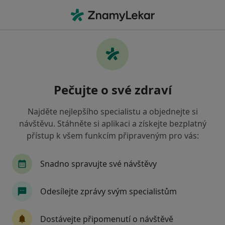
Hla
Chirurg • Most, ústecký
Filtry
Mapa
Chirurg Most
Pečujte o své zdraví
Jak řadíme výsledky vyhledávání?
Najděte nejlepšího specialistu a objednejte si
návštěvu. Stáhněte si aplikaci a získejte bezplatný
Jakou pojišťovnu máte?
přístup k všem funkcím připraveným pro vás:
Oborová zdravotní pojišťovna
Snadno spravujte své návštěvy
Odesílejte zprávy svým specialistům
Dostávejte připomenutí o návštěvě