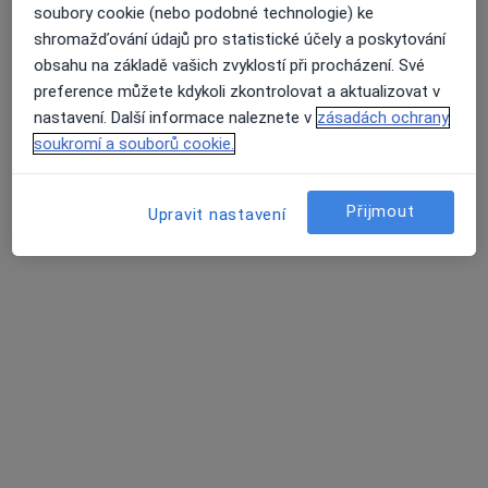
soubory cookie (nebo podobné technologie) ke
shromažďování údajů pro statistické účely a poskytování
obsahu na základě vašich zvyklostí při procházení. Své
MUDr. Silvia Tůmová
preference můžete kdykoli zkontrolovat a aktualizovat v
·
Více
Chirurg
nastavení. Další informace naleznete v
zásadách ochrany
701 názorů
soukromí a souborů cookie.
Jabloňová 8/2992, Praha 10, Praha
•
Mapa
Chirurgie Zahradní Město
Přijmout
Upravit nastavení
Estetická medicína
1 000 Kč
Tento specialista nenabízí online rezervaci termínu na této adrese.
Rezervovat termín
Další specialisté ve vaší oblasti
Právě teď nemají žádná volná místa. Zkontrolujte,
zda se později neotevřou nová místa.