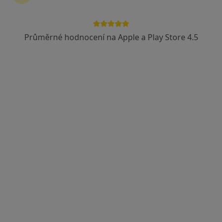
Průměrné hodnocení na Apple a Play Store 4.5
MUDr. Andrej Gregorčak
·
Více
Chirurg, Cévní chirurg
Duchcovská 53, Teplice
•
Mapa
Krajská zdravotní, a.s. – Nemocnice Teplice, o.z.
Tento specialista nenabízí online rezervaci termínu na této adrese.
Rezervovat termín