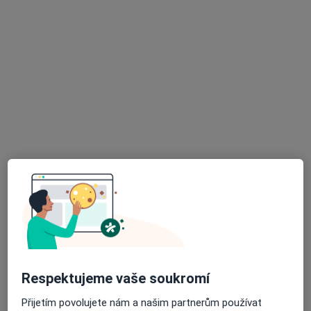
Chirurg
34 názorů
J. E. Purkyně 270/5 434 01 Most, Litvínov
•
Mapa
Nemocnice Most
Tento specialista nenabízí online rezervaci termínu na této adrese.
Rezervovat termín
K dispozici jsou specialisté
Tito specialisté se nacházejí mimo Most, ústecký, v
oblastech blízkých vašemu vyhledávání.
Respektujeme vaše soukromí
Přijetím povolujete nám a našim partnerům používat