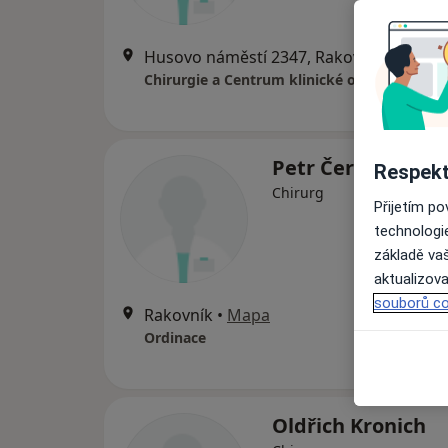
Husovo náměstí 2347, Rakovník
•
Mapa
Chirurgie a Centrum klinické onkologie
Petr Černický
Respekt
Chirurg
Přijetím p
technologi
základě vaš
aktualizova
souborů co
Rakovník
•
Mapa
Ordinace
Oldřich Kronich