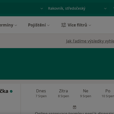
ace, nemoc nebo příjmení
Město nebo region
ermíny
Pojištění
Více filtrů
Jak řadíme výsledky vyhl
ička
Dnes
Zítra
Ne
Po
7 Srpen
8 Srpen
9 Srpen
10 Srpe
Online rezervace termínu není k dispozic