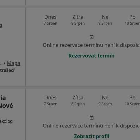
Dnes
Zítra
Ne
Po
7 Srpen
8 Srpen
9 Srpen
10 Srpe
g
Online rezervace termínu není k dispozic
Rezervovat termín
4, Nové Strašecí
•
Mapa
trašecí
ia
Dnes
Zítra
Ne
Po
 Nové
7 Srpen
8 Srpen
9 Srpen
10 Srpe
·
ekolog
Online rezervace termínu není k dispozic
Zobrazit profil