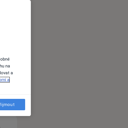
Út
St
Čt
n
11 Srpen
12 Srpen
13 Srpen
dobné
ahu na
lovat a
i
omí a
řijmout
Út
St
Čt
n
11 Srpen
12 Srpen
13 Srpen