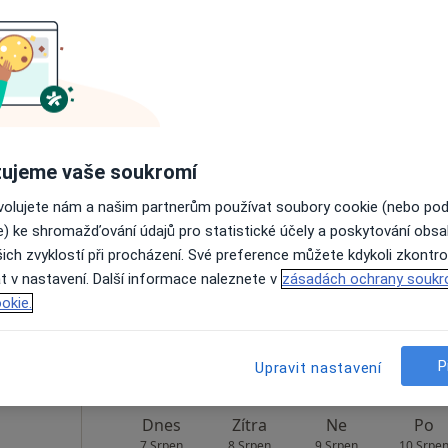
Rezervovat termín
Dnes
Zítra
Ne
Po
ujeme vaše soukromí
7 Srpen
8 Srpen
9 Srpen
10 Srpe
ovolujete nám a našim partnerům používat soubory cookie (nebo po
e) ke shromažďování údajů pro statistické účely a poskytování obs
ich zvyklostí při procházení. Své preference můžete kdykoli zkontro
Online rezervace termínu není k dispozic
t v nastavení. Další informace naleznete v
zásadách ochrany soukr
Rezervovat termín
okie.
P
Upravit nastavení
Dnes
Zítra
Ne
Po
7 Srpen
8 Srpen
9 Srpen
10 Srpe