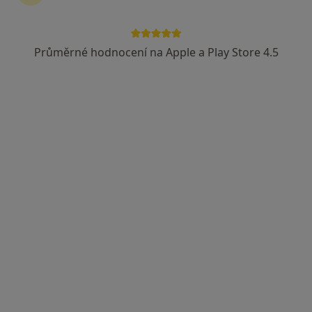
Průměrné hodnocení na Apple a Play Store 4.5
MUDr. Vladimír Rytíř
Chirurg
33 názorů
Kochova 1185, Chomutov
•
Mapa
Ord. lékaře specialisty - chirurgie
Tento specialista nenabízí online rezervaci termínu na této adrese.
Rezervovat termín