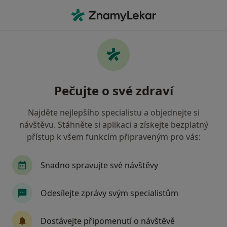
Hla
Chirurg • Chomutov, ústecký
Filtry
Mapa
Chirurg Chomutov
Pečujte o své zdraví
Jak řadíme výsledky vyhledávání?
Najděte nejlepšího specialistu a objednejte si
návštěvu. Stáhněte si aplikaci a získejte bezplatný
Jakou pojišťovnu máte?
přístup k všem funkcím připraveným pro vás:
Zdravotní pojišťovna ministerstva vnitra ČR
O
Snadno spravujte své návštěvy
Odesílejte zprávy svým specialistům
Dostávejte připomenutí o návštěvě