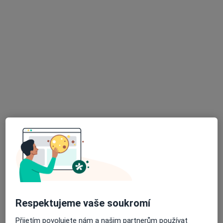
MUDr. Jan Vaclík
Chirurg
33 názorů
Červenohrádecká 1559, Jirkov
•
Mapa
Poliklinika Jirkov, s.r.o.
Tento specialista nenabízí online rezervaci termínu na této adrese.
Rezervovat termín
K dispozici jsou specialisté
Tito specialisté se nacházejí mimo Chomutov,
ústecký, v oblastech blízkých vašemu vyhledávání.
Respektujeme vaše soukromí
Přijetím povolujete nám a našim partnerům používat