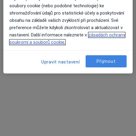
soubory cookie (nebo podobné technologie) ke
shromažďování údajů pro statistické účely a poskytování
obsahu na základě vašich zvyklostí při procházení. Své
MUDr. Silvia Tůmová
preference můžete kdykoli zkontrolovat a aktualizovat v
·
Více
Chirurg
nastavení. Další informace naleznete v
zásadách ochrany
701 názorů
soukromí a souborů cookie.
Jabloňová 8/2992, Praha 10, Praha
•
Mapa
Chirurgie Zahradní Město
Přijmout
Upravit nastavení
Estetická medicína
1 000 Kč
Tento specialista nenabízí online rezervaci termínu na této adrese.
Rezervovat termín
Další specialisté ve vaší oblasti
Právě teď nemají žádná volná místa. Zkontrolujte,