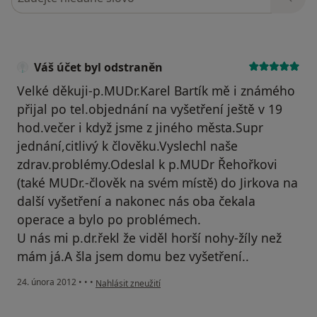
Váš účet byl odstraněn
Velké děkuji-p.MUDr.Karel Bartík mě i známého
přijal po tel.objednání na vyšetření ještě v 19
hod.večer i když jsme z jiného města.Supr
jednání,citlivý k člověku.Vyslechl naše
zdrav.problémy.Odeslal k p.MUDr Řehořkovi
(také MUDr.-člověk na svém místě) do Jirkova na
další vyšetření a nakonec nás oba čekala
operace a bylo po problémech.
U nás mi p.dr.řekl že viděl horší nohy-žíly než
mám já.A šla jsem domu bez vyšetření..
podle názoru uživatele Váš účet byl odstraněn
24. února 2012
•
•
•
Nahlásit zneužití