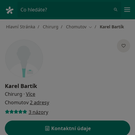
Hla
Co hledáte?
Hlavní Stránka
Chirurg
Chomutov
Karel Bartík
Změna města
Karel Bartík
o specializacích
Chirurg
·
Více
Chomutov
2 adresy
3 názory
Kontaktní údaje