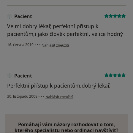
Pacient
Velmi dobrý lékař, perfektní přístup k
pacientům,i jako člověk perfektní, velice hodný
podle názoru uživatele Pacient
16. června 2010
•
•
•
Nahlásit zneužití
Pacient
Perfektní přístup k pacientům,dobrý lékař.
podle názoru uživatele Pacient
30. listopadu 2008
•
•
•
Nahlásit zneužití
Pomáhají vám názory rozhodovat o tom,
kterého specialistu nebo ordinaci navštívit?