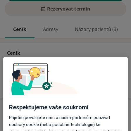
Rezervovat termín
Ceník
Adresy
Názory pacientů (3)
Ceník
Informace o službách a cenách nejsou k dispozici
Tento specialista ještě nepřidával žádné informace o
svých službách.
Respektujeme vaše soukromí
Adresy (2)
Přijetím povolujete nám a našim partnerům používat
Adresa 1
Adresa 2
soubory cookie (nebo podobné technologie) ke