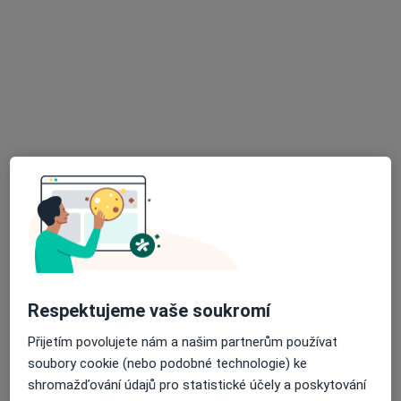
Kochova 1185, Chomutov
•
Mapa
Ord. lékaře specialisty - chirurgie
Tento specialista nenabízí online rezervaci termínu na této adrese.
Rezervovat termín
Karel Bartík
Respektujeme vaše soukromí
Chirurg
Přijetím povolujete nám a našim partnerům používat
3 názory
soubory cookie (nebo podobné technologie) ke
shromažďování údajů pro statistické účely a poskytování
Kochova 1185, Chomutov
•
Mapa