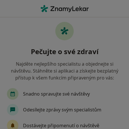
Hla
Chirurg • Chomutov, ústecký
Filtry
• 1
Mapa
Doporučení chirurgové s Oborová zdravotní
Pečujte o své zdraví
pojišťovna Chomutov
Jak řadíme výsledky vyhledávání?
Najděte nejlepšího specialistu a objednejte si
návštěvu. Stáhněte si aplikaci a získejte bezplatný
přístup k všem funkcím připraveným pro vás:
Snadno spravujte své návštěvy
Odesílejte zprávy svým specialistům
MUDr. Vladimír Rytíř
Dostávejte připomenutí o návštěvě
Chirurg