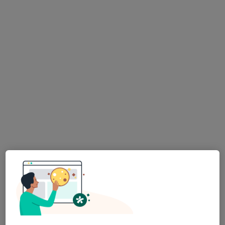
·
Více
Zubař
730 názorů
Na Poříčním právu 376/1, Praha
•
Mapa
HOLISTIC DENTAL AND PHYSIO CENTRE s.r.o.
Tento specialista nenabízí online rezervaci termínu na této adrese.
Rezervovat termín
MUDr. Antonín Dědič
·
Více
Zubař
4 názory