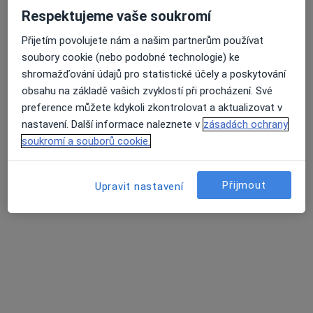
Respektujeme vaše soukromí
Korunky. Můstky.Náhrady celkově, částečné.
Přijetím povolujete nám a našim partnerům používat
Léčení kořenovych kanálků.
soubory cookie (nebo podobné technologie) ke
Vyplní fotopolimerni, skloionomerni,AMG
shromažďování údajů pro statistické účely a poskytování
Opatovská 1763/11, Praha
•
Mapa
obsahu na základě vašich zvyklostí při procházení. Své
Medidentclinic,s.r.o
preference můžete kdykoli zkontrolovat a aktualizovat v
nastavení. Další informace naleznete v
zásadách ochrany
Bělení zubů
8 000 Kč
soukromí a souborů cookie.
Tento specialista nenabízí online rezervaci termínu na této adrese.
Rezervovat termín
Přijmout
Upravit nastavení