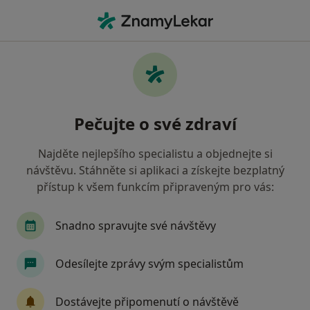
Hla
Zubař • Chomutov, ústecký
Filtry
• 1
Mapa
Doporučení zubaři s Oborová zdravotní
Pečujte o své zdraví
pojišťovna Chomutov
Jak řadíme výsledky vyhledávání?
Najděte nejlepšího specialistu a objednejte si
návštěvu. Stáhněte si aplikaci a získejte bezplatný
přístup k všem funkcím připraveným pro vás:
Snadno spravujte své návštěvy
Odesílejte zprávy svým specialistům
MUDr. Pop Vyacheslav
Dostávejte připomenutí o návštěvě
Zubař