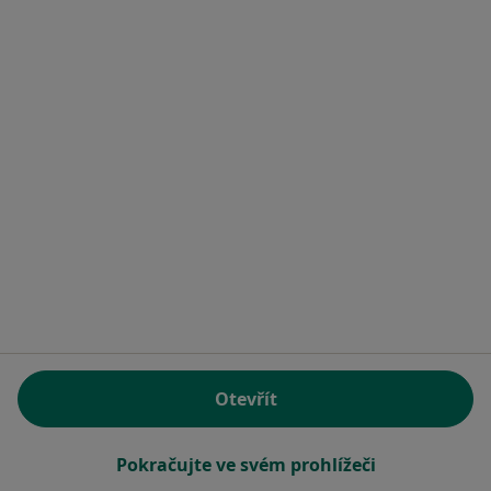
MUDr. Libuše Cihlářová
Zubař
Kochova 1185, Chomutov
•
Mapa
Ord. praktického lékaře stomatologa
Tento specialista nenabízí online rezervaci termínu na této adrese.
Rezervovat termín
Otevřít
Pokračujte ve svém prohlížeči