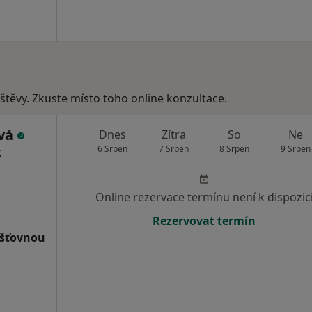
vštěvy. Zkuste místo toho online konzultace.
ová
Dnes
Zítra
So
Ne
6 Srpen
7 Srpen
8 Srpen
9 Srpen
,
Online rezervace termínu není k dispozic
Rezervovat termín
išťovnou