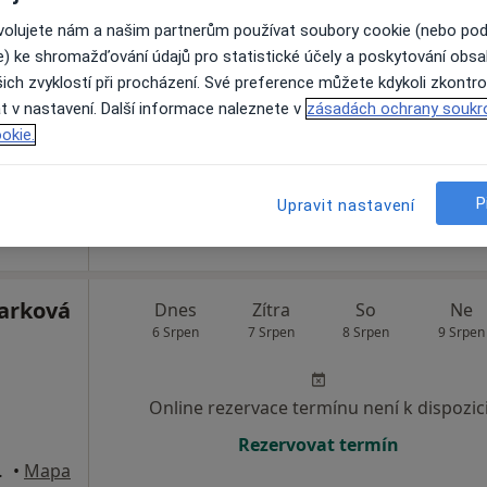
á
Dnes
Zítra
So
Ne
ovolujete nám a našim partnerům používat soubory cookie (nebo po
6 Srpen
7 Srpen
8 Srpen
9 Srpen
e) ke shromažďování údajů pro statistické účely a poskytování obs
ich zvyklostí při procházení. Své preference můžete kdykoli zkontro
t v nastavení. Další informace naleznete v
zásadách ochrany soukr
Online rezervace termínu není k dispozic
okie.
Rezervovat termín
P
Upravit nastavení
arková
Dnes
Zítra
So
Ne
6 Srpen
7 Srpen
8 Srpen
9 Srpen
Online rezervace termínu není k dispozic
Rezervovat termín
í nad Labem
•
Mapa