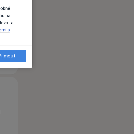
Po
Út
St
dobné
10 Srpen
11 Srpen
12 Srpen
ahu na
lovat a
omí a
i
řijmout
Po
Út
St
10 Srpen
11 Srpen
12 Srpen
i