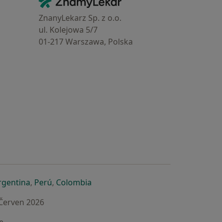
Kontakt
ZnanyLekarz Sp. z o.o.
ul. Kolejowa 5/7
01-217 Warszawa, Polska
e
é záložce
 v nové záložce
otevře v nové záložce
se otevře v nové záložce
se otevře v nové záložce
se otevře v nové záložce
rgentina
,
Perú
,
Colombia
 Červen 2026