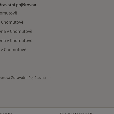
dravotní pojišťovna
Chomutově
 v Chomutově
ovna v Chomutově
ťovna v Chomutově
a v Chomutově
mají smlouvu s Oborová zdravotní pojišťovna
orová Zdravotní Pojišťovna
města
Změna města