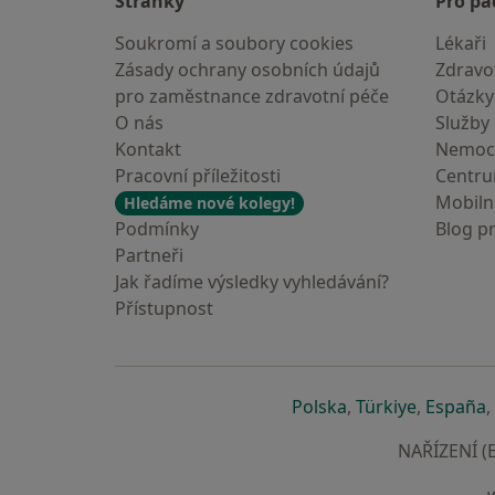
Stránky
Pro pa
Soukromí a soubory cookies
Lékaři
Zásady ochrany osobních údajů
Zdravot
pro zaměstnance zdravotní péče
Otázky
O nás
Služby
Kontakt
Nemoc
Pracovní příležitosti
Centr
Mobilní
Hledáme nové kolegy!
Podmínky
Blog p
Partneři
Jak řadíme výsledky vyhledávání?
Přístupnost
se otevře v nové 
se otevře
s
Polska
,
Türkiye
,
España
,
NAŘÍZENÍ (E