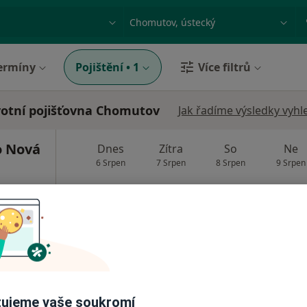
ace, nemoc nebo příjmení
Město nebo region
ermíny
Pojištění
•
1
Více filtrů
votní pojišťovna Chomutov
Jak řadíme výsledky vyhl
o Nová
Dnes
Zítra
So
Ne
6 Srpen
7 Srpen
8 Srpen
9 Srpen
Online rezervace termínu není k dispozic
Rezervovat termín
ujeme vaše soukromí