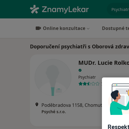
specializ
Online konzultace
Dostupné t
Doporučení psychiatři s Oborová zdra
MUDr. Lucie Rolk
Psychiatr
7 názorů
Poděbradova 1158, Chomutov
•
Mapa
Psyché s.r.o.
Respekt