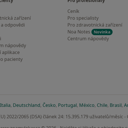
cienty
Pro profesionály
Ceník
nická zařízení
Pro specialisty
 a odpovědi
Pro zdravotnická zařízení
Noa Notes
Novinka
i
Centrum nápovědy
um nápovědy
 aplikace
ro pacienty
záložce
 v nové záložce
e otevře v nové záložce
se otevře v nové záložce
se otevře v nové záložce
se otevře v nové záložce
se otevře v nové záložc
se otevře v nov
se otevře
se 
Italia
,
Deutschland
,
Česko
,
Portugal
,
México
,
Chile
,
Brasil
,
A
U) 2022/2065 (DSA) článek 24: 15.395.179 uživatelů/měsíc -