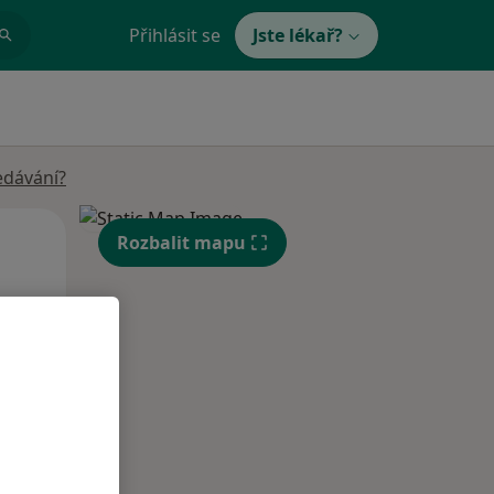
Přihlásit se
Jste lékař?
edávání?
Po
Út
St
Rozbalit mapu
10 Srpen
11 Srpen
12 Srpen
i