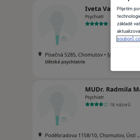
Iveta Vadlejchov
Přijetím p
Psychiatr
technologi
33 názorů
základě vaš
aktualizova
souborů co
Písečná 5285, Chomutov
•
Mapa
Dětská psychiatrie
MUDr. Radmila M
Psychiatr
18 názorů
Poděbradova 1158/10, Chomutov, Úst