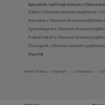
Specialisté, kteří mají smlouvu s Oborová z
Zubaři s Oborová zdravotní pojišťovna v 
Internisté s Oborová zdravotní pojišťovna
Gynekologové s Oborová zdravotní pojišť
Praktičtí lékaři s Oborová zdravotní pojiš
Chirurgové s Oborová zdravotní pojišťovn
Více (14)
Více v kategorii: Specialisté, kteří 
Hlavní Stránka
Psychiatr
Chomutov
Ob
Změna města
Změna 