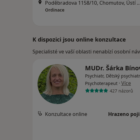
Poděbradova 1158/10, Chomutov, Úst
Ordinace
K dispozici jsou online konzultace
Specialisté ve vaší oblasti nenabízí osobní ná
MUDr. Šárka Bín
Psychiatr, Dětský psychiatr
·
Více
Psychoterapeut
427 názorů
Konzultace online
Hrazeno poj