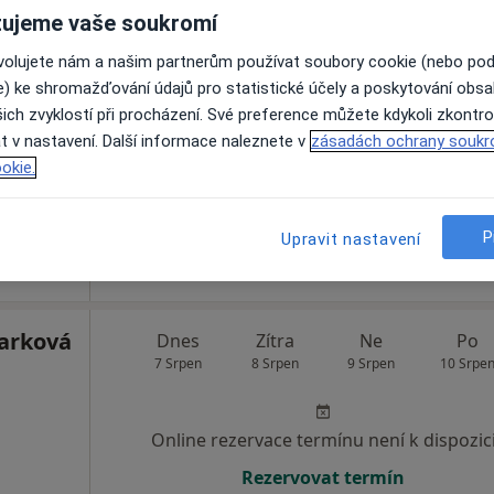
ujeme vaše soukromí
á
Dnes
Zítra
Ne
Po
ovolujete nám a našim partnerům používat soubory cookie (nebo po
7 Srpen
8 Srpen
9 Srpen
10 Srpe
e) ke shromažďování údajů pro statistické účely a poskytování obs
ich zvyklostí při procházení. Své preference můžete kdykoli zkontro
t v nastavení. Další informace naleznete v
zásadách ochrany soukr
Online rezervace termínu není k dispozic
okie.
Rezervovat termín
P
Upravit nastavení
arková
Dnes
Zítra
Ne
Po
7 Srpen
8 Srpen
9 Srpen
10 Srpe
Online rezervace termínu není k dispozic
Rezervovat termín