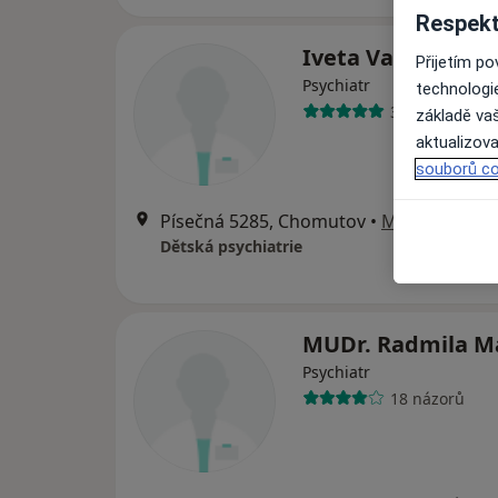
Respekt
Iveta Vadlejchov
Přijetím p
Psychiatr
technologi
33 názorů
základě vaš
aktualizova
souborů co
Písečná 5285, Chomutov
•
Mapa
Dětská psychiatrie
MUDr. Radmila M
Psychiatr
18 názorů