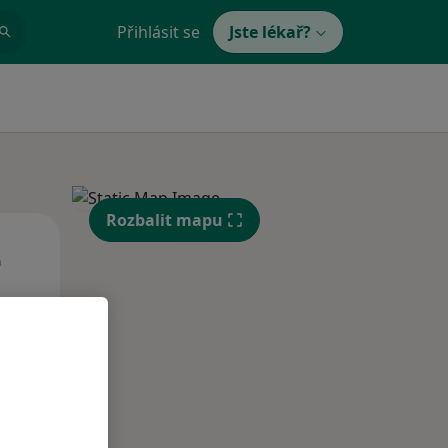
Přihlásit se
Jste lékař?
Rozbalit mapu
Út
St
Čt
n
11 Srpen
12 Srpen
13 Srpen
i