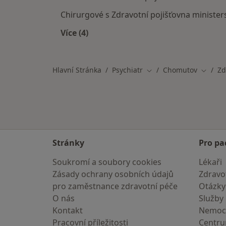
Chirurgové s Zdravotní pojišťovna minister
Více (4)
Více v kategorii: Specialisté, kteří m
Hlavní Stránka
Psychiatr
Chomutov
Zd
Změna města
Změna 
Stránky
Pro pa
Soukromí a soubory cookies
Lékaři
Zásady ochrany osobních údajů
Zdravot
pro zaměstnance zdravotní péče
Otázky
O nás
Služby
Kontakt
Nemoc
Pracovní příležitosti
Centr