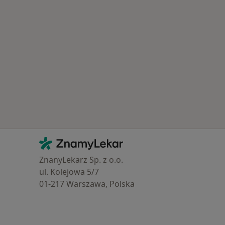
Kontakt
ZnamyLekar - Hlavní stránka
ZnanyLekarz Sp. z o.o.
ul. Kolejowa 5/7
01-217 Warszawa, Polska