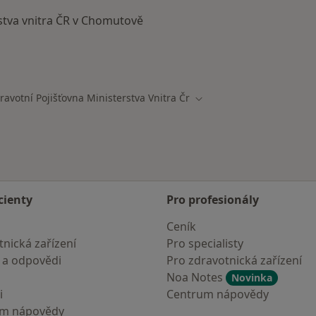
stva vnitra ČR v Chomutově
ají smlouvu s Zdravotní pojišťovna ministerstva vnitra ČR
ravotní Pojišťovna Ministerstva Vnitra Čr
města
Změna města
cienty
Pro profesionály
Ceník
nická zařízení
Pro specialisty
 a odpovědi
Pro zdravotnická zařízení
Noa Notes
Novinka
i
Centrum nápovědy
um nápovědy