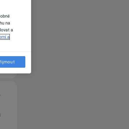
Út
St
Čt
dobné
n
11 Srpen
12 Srpen
13 Srpen
ahu na
lovat a
omí a
i
řijmout
Út
St
Čt
n
11 Srpen
12 Srpen
13 Srpen
i