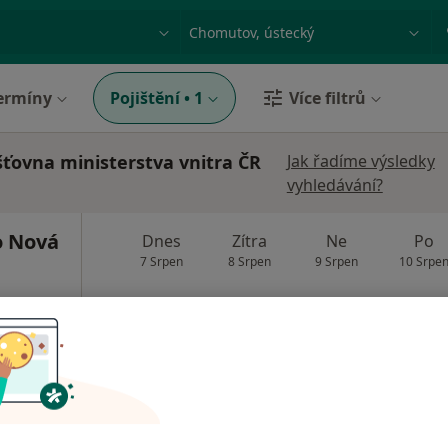
ace, nemoc nebo příjmení
Město nebo region
ermíny
Pojištění
•
1
Více filtrů
šťovna ministerstva vnitra ČR
Jak řadíme výsledky
vyhledávání?
o Nová
Dnes
Zítra
Ne
Po
7 Srpen
8 Srpen
9 Srpen
10 Srpe
Online rezervace termínu není k dispozic
Rezervovat termín