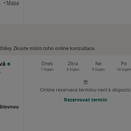
í nad Labem
•
Mapa
vštěvy. Zkuste místo toho online konzultace.
ová
Dnes
Zítra
Ne
Po
7 Srpen
8 Srpen
9 Srpen
10 Srpe
,
Online rezervace termínu není k dispozic
Rezervovat termín
išťovnou