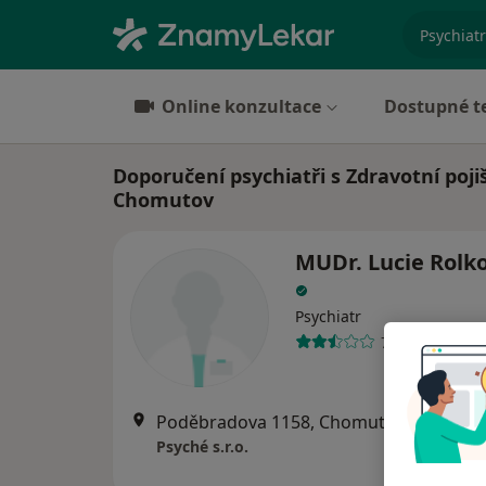
specializ
Online konzultace
Dostupné t
Doporučení psychiatři s Zdravotní poji
Chomutov
MUDr. Lucie Rolk
Psychiatr
7 názorů
Poděbradova 1158, Chomutov
•
Mapa
Psyché s.r.o.