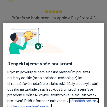
·
Více
Neurolog, Fyzioterapeut
4 názory
Průměrné hodnocení na Apple a Play Store 4.5
Nám. Dr.Beneše 1138, Chomutov
•
Mapa
Ord. lékaře specialisty - neuro + RHC
Tento specialista nenabízí online rezervaci termínu na této adrese.
Rezervovat termín
Respektujeme vaše soukromí
Přijetím povolujete nám a našim partnerům používat
soubory cookie (nebo podobné technologie) ke
shromažďování údajů pro statistické účely a poskytování
obsahu na základě vašich zvyklostí při procházení. Své
preference můžete kdykoli zkontrolovat a aktualizovat v
MUDr. Monika Šimečková
nastavení. Další informace naleznete v
zásadách ochrany
Neurolog
soukromí a souborů cookie.