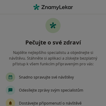
Hla
Neurolog • Chomutov, ústecký
Filtry
• 1
Mapa
Doporučení neurologové s Zdravotní
Pečujte o své zdraví
pojišťovna ministerstva vnitra ČR
Chomutov
Najděte nejlepšího specialistu a objednejte si
Jak řadíme výsledky vyhledávání?
návštěvu. Stáhněte si aplikaci a získejte bezplatný
přístup k všem funkcím připraveným pro vás:
Snadno spravujte své návštěvy
Odesílejte zprávy svým specialistům
Dostávejte připomenutí o návštěvě
MUDr. Eva Hlaváčková