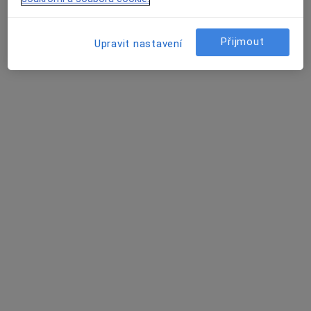
14 názorů
Golovinova 1559, Kadaň
•
Mapa
Přijmout
Upravit nastavení
Ord. lékaře specialisty - neurologie
Tento specialista nenabízí online rezervaci termínu na této adrese.
Rezervovat termín
Marie Klimentová
Neurolog, Pediatr
Kadaň
•
Mapa