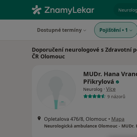
specializ
Dostupné termíny
Pojištění
•
1
Doporučení neurologové s Zdravotní po
ČR Olomouc
MUDr. Hana Vran
Přikrylová
·
Více
Neurolog
9 názorů
Opletalova 476/8, Olomouc
•
Mapa