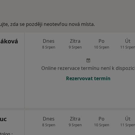
ujte, zda se později neotevřou nová místa.
sáková
Dnes
Zítra
Po
Út
8 Srpen
9 Srpen
10 Srpen
11 Srpe
Online rezervace termínu není k dispozic
Rezervovat termín
ouc
Dnes
Zítra
Po
Út
8 Srpen
9 Srpen
10 Srpen
11 Srpe
·
tolog