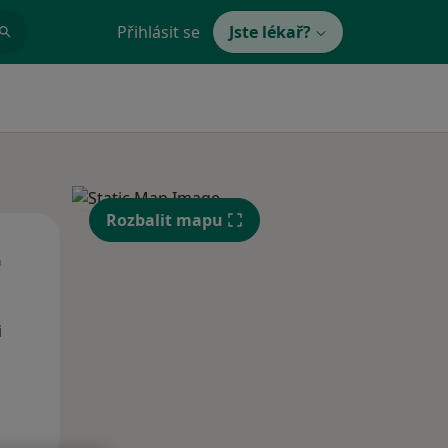
Přihlásit se
Jste lékař?
Rozbalit mapu
St
Čt
Pá
n
12 Srpen
13 Srpen
14 Srpen
i