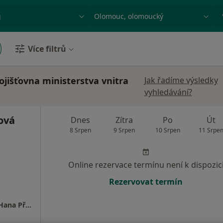
ace, nemoc nebo příjmení
Město nebo region
Více filtrů
jišťovna ministerstva vnitra
Jak řadíme výsledky
vyhledávání?
ová
Dnes
Zítra
Po
Út
8 Srpen
9 Srpen
10 Srpen
11 Srpe
Online rezervace termínu není k dispozic
Rezervovat termín
Neurologická ambulance Olomouc - MUDr. Hana Přikrylová Vranová, Ph.D.