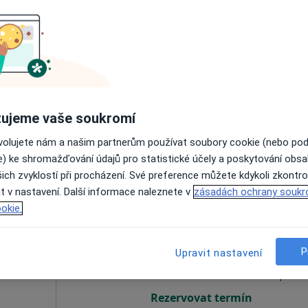
onek
Dnes
Zítra
Po
Út
8 Srpen
9 Srpen
10 Srpen
11 Srpe
Online rezervace termínu není k dispozic
ujeme vaše soukromí
Rezervovat termín
ovolujete nám a našim partnerům používat soubory cookie (nebo po
e) ke shromažďování údajů pro statistické účely a poskytování obs
ich zvyklostí při procházení. Své preference můžete kdykoli zkontro
t v nastavení. Další informace naleznete v
zásadách ochrany soukr
okie.
ková
Dnes
Zítra
Po
Út
8 Srpen
9 Srpen
10 Srpen
11 Srpe
P
Upravit nastavení
Online rezervace termínu není k dispozic
Rezervovat termín