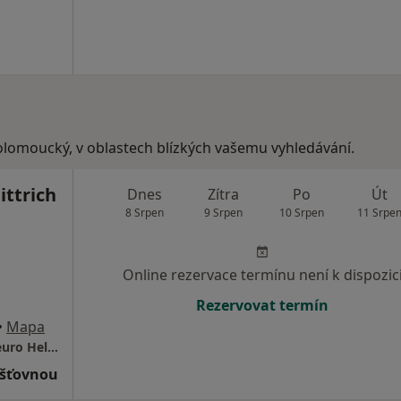
olomoucký, v oblastech blízkých vašemu vyhledávání.
ittrich
Dnes
Zítra
Po
Út
8 Srpen
9 Srpen
10 Srpen
11 Srpe
Online rezervace termínu není k dispozic
Rezervovat termín
•
Mapa
Poliklinika u Alberta, zastávka Voříškova Neuro Help Company s.r.o.
išťovnou