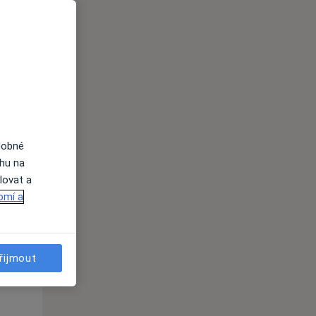
St
Čt
Pá
n
12 Srpen
13 Srpen
14 Srpen
i
dobné
ahu na
lovat a
omí a
St
Čt
Pá
n
12 Srpen
13 Srpen
14 Srpen
řijmout
i