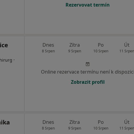
Rezervovat termín
ice
Dnes
Zítra
Po
Út
8 Srpen
9 Srpen
10 Srpen
11 Srpe
·
hirurg
Online rezervace termínu není k dispozic
Zobrazit profil
nika
Dnes
Zítra
Po
Út
8 Srpen
9 Srpen
10 Srpen
11 Srpe