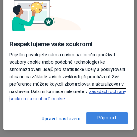
Písek
•
Mapa
Ordinace
Průměrné hodnocení na Apple a Play Store 4.5
Tento specialista nenabízí online rezervaci termínu na této adrese.
Rezervovat termín
Respektujeme vaše soukromí
Přijetím povolujete nám a našim partnerům používat
soubory cookie (nebo podobné technologie) ke
shromažďování údajů pro statistické účely a poskytování
obsahu na základě vašich zvyklostí při procházení. Své
preference můžete kdykoli zkontrolovat a aktualizovat v
nastavení. Další informace naleznete v
zásadách ochrany
soukromí a souborů cookie.
MUDr. Jana Hrušková
Neurolog
Přijmout
Upravit nastavení
8 názorů
Sadová 598, Písek
•
Mapa