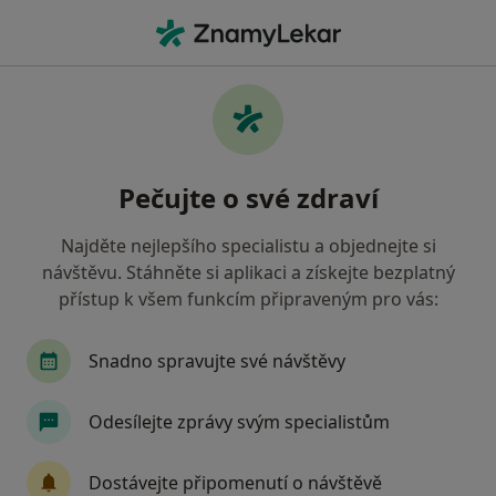
Hla
Zubař • Písek, jihočeský
Filtry
• 1
Mapa
Doporučení zubaři s Zdravotní pojišťovna
Pečujte o své zdraví
ministerstva vnitra ČR Písek
Jak řadíme výsledky vyhledávání?
Najděte nejlepšího specialistu a objednejte si
návštěvu. Stáhněte si aplikaci a získejte bezplatný
přístup k všem funkcím připraveným pro vás:
Snadno spravujte své návštěvy
Odesílejte zprávy svým specialistům
MUDr. Hana Šuňavská
Dostávejte připomenutí o návštěvě
Zubař