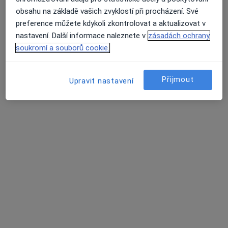
·
Více
Zubař
obsahu na základě vašich zvyklostí při procházení. Své
129 názorů
preference můžete kdykoli zkontrolovat a aktualizovat v
Žlutická 9, Plzeň
•
Mapa
nastavení. Další informace naleznete v
zásadách ochrany
White Smile Dental Clinic
soukromí a souborů cookie.
Ošetření kazu/plomba
od 1 000 kč
Tento specialista nenabízí online rezervaci termínu na této adrese.
Přijmout
Upravit nastavení
Rezervovat termín
White Smile Dental Clinic