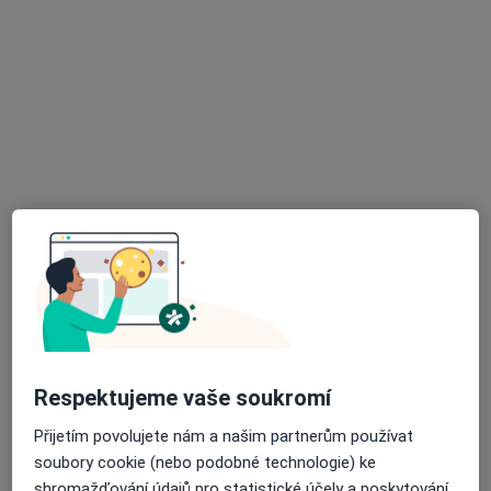
Praktický zubní lékař
Tento specialista nenabízí online rezervaci termínu na této adrese.
Rezervovat termín
K dispozici jsou specialisté
Tito specialisté se nacházejí mimo Písek, jihočeský, v
oblastech blízkých vašemu vyhledávání.
Respektujeme vaše soukromí
Přijetím povolujete nám a našim partnerům používat
soubory cookie (nebo podobné technologie) ke
lékař Julie Klírová
shromažďování údajů pro statistické účely a poskytování