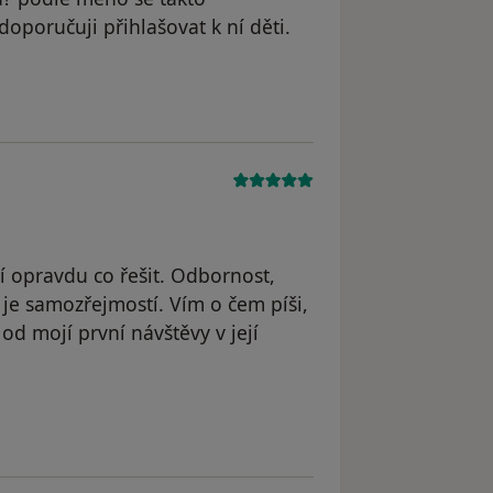
oporučuji přihlašovat k ní děti.
straněn
í opravdu co řešit. Odbornost,
 je samozřejmostí. Vím o čem píši,
 od mojí první návštěvy v její
odstraněn