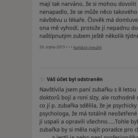
mají tak narváno, že si mohou dovoli
nenapadlo, že se může něco takového s
návštěvu u lékaře. Člověk má domluve
ona mě vyhodí, protože jí nepadnu do 
naštípnutým zubem ještě několik týdn
podle názoru uživatele Váš účet byl o
20. srpna 2015
•
•
•
Nahlásit zneužití
Váš účet byl odstraněn
Navštívila jsem paní zubařku s 8 letou
doktorů bojí a roní slzy, ale rozhodně 
co jí p. zubařka sdělila, že je psychi
psychologa, že má totálně neošetřené 
jí uspali a opravili všechno.....Tohle b
zubařka by si měla najít poradce pro c
....... a jestli je nebo není profesioná