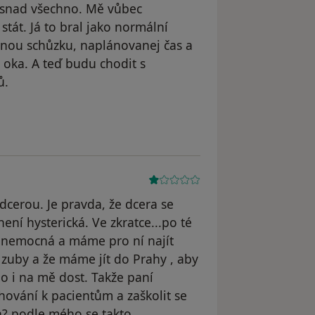
t snad všechno. Mě vůbec
tát. Já to bral jako normální
nou schůzku, naplánovanej čas a
oka. A teď budu chodit s
ů.
dstraněn
 dcerou. Je pravda, že dcera se
není hysterická. Ve zkratce...po té
cky nemocná a máme pro ní najít
zuby a že máme jít do Prahy , aby
ylo i na mě dost. Takže paní
hování k pacientům a zaškolit se
lka? podle mého se takto