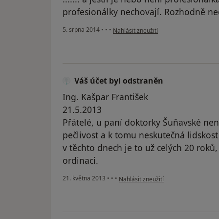
profesionálky nechovají. Rozhodně ned
podle názoru uživatele Váš účet byl od
5. srpna 2014
•
•
•
Nahlásit zneužití
Váš účet byl odstraněn
Ing. Kašpar František
21.5.2013
Přátelé, u paní doktorky Šuňavské nen
pečlivost a k tomu neskutečná lidskost
v těchto dnech je to už celých 20 roků,
ordinaci.
podle názoru uživatele Váš účet byl 
21. května 2013
•
•
•
Nahlásit zneužití