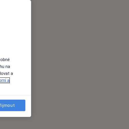
dobné
ahu na
lovat a
omí a
řijmout