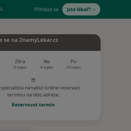
Přihlásit se
Jste lékař?
e se na ZnamyLekar.cz
Zítra
Ne
Po
Út
St
8 Srpen
9 Srpen
10 Srpen
11 Srpen
12 Srp
specialista nenabízí online rezervaci
termínu na této adrese.
Rezervovat termín