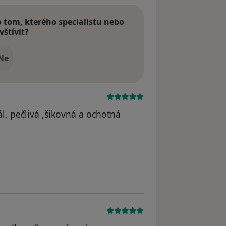
tom, kterého specialistu nebo
vštívit?
Ne
l, pečlivá ,šikovná a ochotná
odstraněn