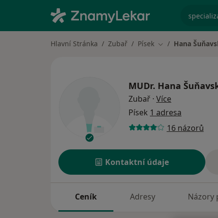
specializ
Hlavní Stránka
Zubař
Písek
Hana Šuňavs
Změna města
MUDr.
Hana Šuňavs
o specializac
Zubař
·
Více
Písek
1 adresa
16 názorů
Kontaktní údaje
Ceník
Adresy
Názory 