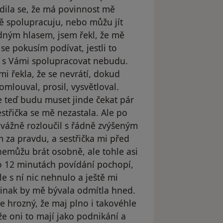
adila se, že má povinnost mě
vě spolupracuju, nebo můžu jít
lidným hlasem, jsem řekl, že mě
se pokusím podívat, jestli to
?, s Vámi spolupracovat nebudu.
i řekla, že se nevrátí, dokud
mlouval, prosil, vysvětloval.
e teď budu muset jinde čekat pár
estřička se mě nezastala. Ale po
 vážně rozloučil s řádně zvýšeným
ím za pravdu, a sestřička mi před
nemůžu brát osobně, ale tohle asi
o 12 minutách povídání pochopí,
e s ní nic nehnulo a ještě mi
 jinak by mě bývala odmítla hned.
je hrozný, že maj plno i takovéhle
že oni to mají jako podnikání a