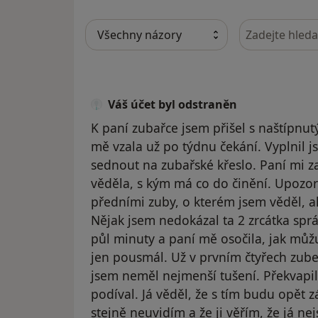
Hledejte v ná
Váš účet byl odstraněn
K paní zubařce jsem přišel s naštípnu
mě vzala už po týdnu čekání. Vyplnil j
sednout na zubařské křeslo. Paní mi z
věděla, s kým má co do činění. Upozo
předními zuby, o kterém jsem věděl, al
Nějak jsem nedokázal ta 2 zrcátka sprá
půl minuty a paní mě osočila, jak můž
jen pousmál. Už v prvním čtyřech zube
jsem neměl nejmenší tušení. Překvapil
podíval. Já věděl, že s tím budu opět zá
stejně neuvidím a že ji věřím, že já 