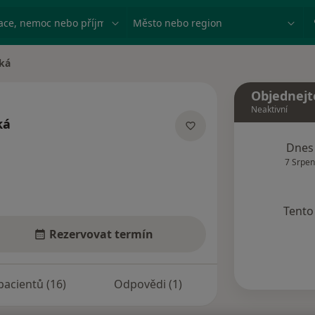
ace, nemoc nebo příjmení
Město nebo region
ká
Objednejt
Neaktivní
ká
ích
Dnes
7 Srpen
Tento 
Rezervovat termín
pacientů (16)
Odpovědi (1)