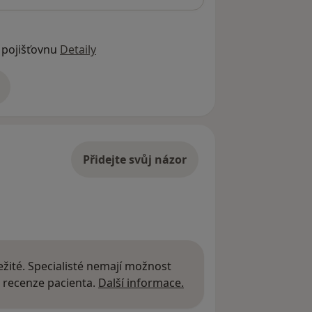
 pojišťovnu
Detaily
adrese
Přidejte svůj názor
žité. Specialisté nemají možnost
Další informace o názor
 recenze pacienta.
Další informace.