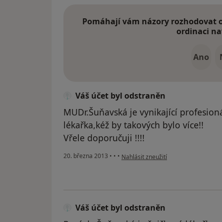
Pomáhají vám názory rozhodovat o 
ordinaci na
Ano
Váš účet byl odstraněn
MUDr.Šuňavská je vynikající profesioná
lékařka,kéž by takových bylo více!!
Vřele doporučuji !!!!
podle názoru uživatele Váš účet byl 
20. března 2013
•
•
•
Nahlásit zneužití
Váš účet byl odstraněn