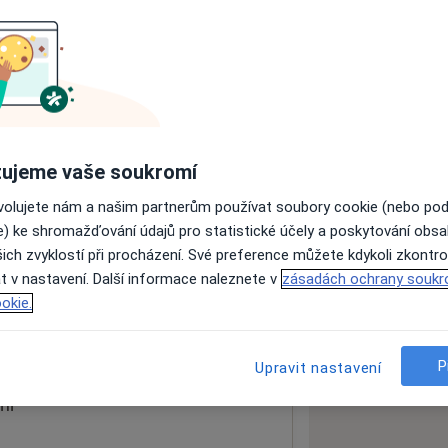
ách nejsou k dispozici
ádné informace o svých službách.
ujeme vaše soukromí
ovolujete nám a našim partnerům používat soubory cookie (nebo po
e) ke shromažďování údajů pro statistické účely a poskytování obs
ich zvyklostí při procházení. Své preference můžete kdykoli zkontro
t v nastavení. Další informace naleznete v
zásadách ochrany soukr
sek
262 72
okie.
 mapu
 otevře v nové záložce
P
Upravit nastavení
ní