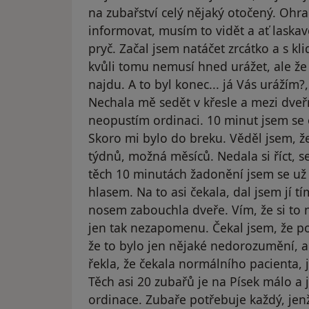
na zubařství celý nějaký otočený. Ohr
informovat, musím to vidět a ať laska
pryč. Začal jsem natáčet zrcátko a s k
kvůli tomu nemusí hned urážet, ale že 
najdu. A to byl konec... já Vás urážím
Nechala mě sedět v křesle a mezi dveřm
neopustím ordinaci. 10 minut jsem se o
Skoro mi bylo do breku. Věděl jsem, ž
týdnů, možná měsíců. Nedala si říct, s
těch 10 minutách žadonění jsem se už
hlasem. Na to asi čekala, dal jsem jí t
nosem zabouchla dveře. Vím, že si to 
jen tak nezapomenu. Čekal jsem, že p
že to bylo jen nějaké nedorozumění, al
řekla, že čekala normálního pacienta,
Těch asi 20 zubařů je na Písek málo a 
ordinace. Zubaře potřebuje každý, jen