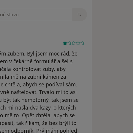
zorech
tým zubem. Byl jsem moc rád, že
sem v čekárně formulář a šel si
ačala kontrolovat zuby, aby
rnila mě na zubní kámen za
e chtěla, abych se podíval sám.
vně naštelovat. Trvalo mi to asi
u být tak nemotorný, tak jsem se
ch mi našla dva kazy, o kterých
o mě to. Opět chtěla, abych se
pasit, tak říkám, že bez brýlí to
nejsem odborník. Prý mám pohled