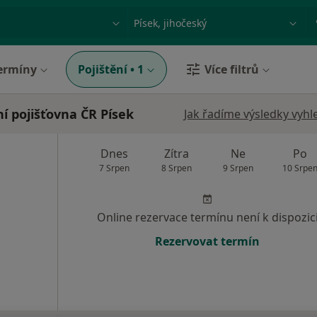
ace, nemoc nebo příjmení
Město nebo region
ermíny
Pojištění
•
1
Více filtrů
í pojišťovna ČR Písek
Jak řadíme výsledky vyhl
Dnes
Zítra
Ne
Po
7 Srpen
8 Srpen
9 Srpen
10 Srpe
Online rezervace termínu není k dispozic
Rezervovat termín