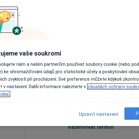
íšková
Dnes
Zítra
Ne
Po
7 Srpen
8 Srpen
9 Srpen
10 Srpe
Online rezervace termínu není k dispozic
Rezervovat termín
ujeme vaše soukromí
ovolujete nám a našim partnerům používat soubory cookie (nebo po
e) ke shromažďování údajů pro statistické účely a poskytování obs
ich zvyklostí při procházení. Své preference můžete kdykoli zkontro
t v nastavení. Další informace naleznete v
zásadách ochrany soukr
gza
Dnes
Zítra
Ne
Po
okie.
7 Srpen
8 Srpen
9 Srpen
10 Srpe
P
Upravit nastavení
Online rezervace termínu není k dispozic
Rezervovat termín