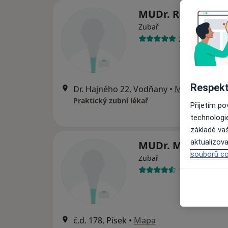
MUDr. Regina Pel
Zubař
23 názorů
Respekt
Dr. Hajného 22, Vodňany
•
Mapa
Praktický zubní lékař
Přijetím p
technologi
základě vaš
aktualizova
MUDr. Marek Pie
souborů co
Zubař
10 názorů
č.d. 178, Písek
•
Mapa