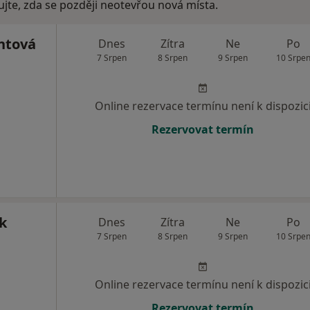
ujte, zda se později neotevřou nová místa.
ntová
Dnes
Zítra
Ne
Po
7 Srpen
8 Srpen
9 Srpen
10 Srpe
Online rezervace termínu není k dispozic
Rezervovat termín
k
Dnes
Zítra
Ne
Po
7 Srpen
8 Srpen
9 Srpen
10 Srpe
Online rezervace termínu není k dispozic
Rezervovat termín