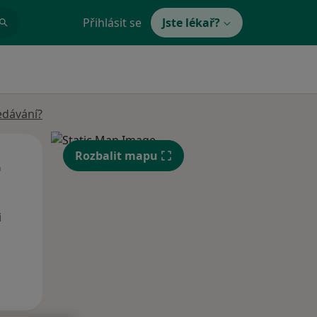
Přihlásit se
Jste lékař?
edávání?
Út
St
Čt
Rozbalit mapu
n
11 Srpen
12 Srpen
13 Srpen
i