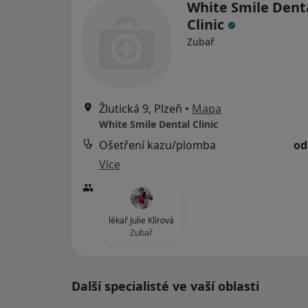
White Smile Dent
Clinic
Zubař
Žlutická 9, Plzeň
•
Mapa
White Smile Dental Clinic
Ošetření kazu/plomba
od
Více
lékař Julie Klírová
Zubař
Další specialisté ve vaší oblasti