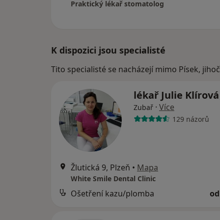
Praktický lékař stomatolog
K dispozici jsou specialisté
Tito specialisté se nacházejí mimo Písek, jih
lékař Julie Klírov
·
Více
Zubař
129 názorů
Žlutická 9, Plzeň
•
Mapa
White Smile Dental Clinic
Ošetření kazu/plomba
od