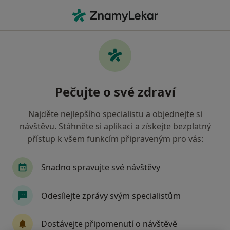
Hla
Co hledáte?
Hlavní Stránka
Zubař
Pavel Buček
Pečujte o své zdraví
Najděte nejlepšího specialistu a objednejte si
návštěvu. Stáhněte si aplikaci a získejte bezplatný
přístup k všem funkcím připraveným pro vás:
MUDr.
Pavel Buček
o specializacích
Zubař
·
Více
Snadno spravujte své návštěvy
Albrechtice nad Vltavou
1 adresa
1 názor
Odesílejte zprávy svým specialistům
Kontaktní údaje
Dostávejte připomenutí o návštěvě