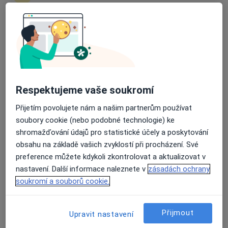
Rezervovat termín
Průměrné hodnocení na Apple a Play Store 4.5
Ceník
Adresy
Názory pacientů (1)
Respektujeme vaše soukromí
Ceník
Přijetím povolujete nám a našim partnerům používat
Informace o službách a cenách nejsou k dispozici
soubory cookie (nebo podobné technologie) ke
Tento specialista ještě nepřidával žádné informace o
shromažďování údajů pro statistické účely a poskytování
svých službách.
obsahu na základě vašich zvyklostí při procházení. Své
preference můžete kdykoli zkontrolovat a aktualizovat v
nastavení. Další informace naleznete v
zásadách ochrany
soukromí a souborů cookie.
Adresa
Ordinace stomatologa
Přijmout
Upravit nastavení
Albrechtice nad Vltavou 39816