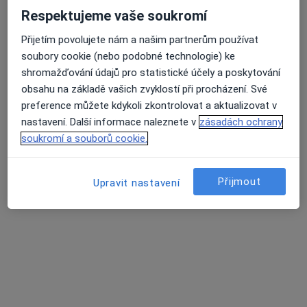
Korunky. Můstky.Náhrady celkově, částečné.
Respektujeme vaše soukromí
Léčení kořenovych kanálků.
Přijetím povolujete nám a našim partnerům používat
Vyplní fotopolimerni, skloionomerni,AMG
soubory cookie (nebo podobné technologie) ke
shromažďování údajů pro statistické účely a poskytování
Adresa 1
Adresa 2
obsahu na základě vašich zvyklostí při procházení. Své
preference můžete kdykoli zkontrolovat a aktualizovat v
Opatovská 1763/11, Praha
•
Mapa
nastavení. Další informace naleznete v
zásadách ochrany
Medidentclinic,s.r.o
soukromí a souborů cookie.
Bělení zubů
8 000 Kč
Tento specialista nenabízí online rezervaci termínu na této adrese.
Přijmout
Upravit nastavení
Rezervovat termín