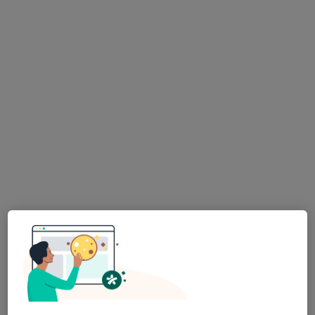
729 názorů
Na Poříčním právu 376/1, Praha
•
Mapa
HOLISTIC DENTAL AND PHYSIO CENTRE s.r.o.
Tento specialista nenabízí online rezervaci termínu na této adrese.
Rezervovat termín
MUDr. Antonín Dědič
·
Více
Zubař
4 názory