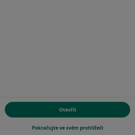
MUDr. Josef Svoboda
Zubař
2 názory
ZdrÚ Policie ČR, Lidické nám. 1163/2, Ústí nad Labem
•
Mapa
Ord. praktického lékaře stomatologa
Tento specialista nenabízí online rezervaci termínu na této adrese.
Rezervovat termín
Otevřít
Pokračujte ve svém prohlížeči