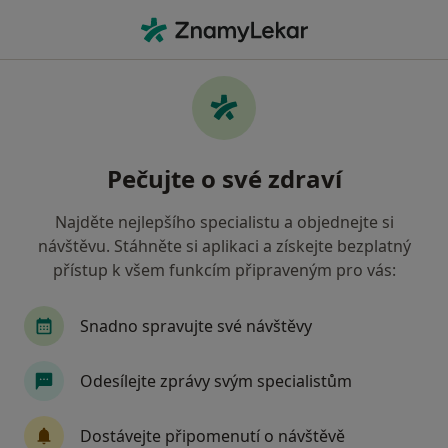
Hla
Zubař • Ústí nad Labem, ústecký
Filtry
• 1
Mapa
Doporučení zubaři s Vojenská zdravotní
Pečujte o své zdraví
pojišťovna ČR Ústí nad Labem
Jak řadíme výsledky vyhledávání?
Najděte nejlepšího specialistu a objednejte si
návštěvu. Stáhněte si aplikaci a získejte bezplatný
přístup k všem funkcím připraveným pro vás:
Snadno spravujte své návštěvy
Odesílejte zprávy svým specialistům
Dr. Mihail Mihalachi
Dostávejte připomenutí o návštěvě
·
Více
Zubař