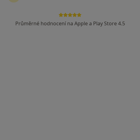
Velka Hradebi 3385/9, Ústí nad Labem
•
Mapa
Zubni ordinace
Průměrné hodnocení na Apple a Play Store 4.5
Tento specialista nenabízí online rezervaci termínu na této adrese.
Rezervovat termín
MDDr. MDDr. Daniel Kábrt
·
Více
Zubař
1 názor
Zeyerova 21, Ústí nad Labem
•
Mapa