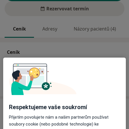
Rezervovat termín
Ceník
Adresy
Názory pacientů (4)
Ceník
Informace o službách a cenách nejsou k dispozici
Tento specialista ještě nepřidával žádné informace o
svých službách.
Adresa
Respektujeme vaše soukromí
Přijetím povolujete nám a našim partnerům používat
Ord. praktického lékaře stomatologa
soubory cookie (nebo podobné technologie) ke
Husova 1648,
Teplice
41502