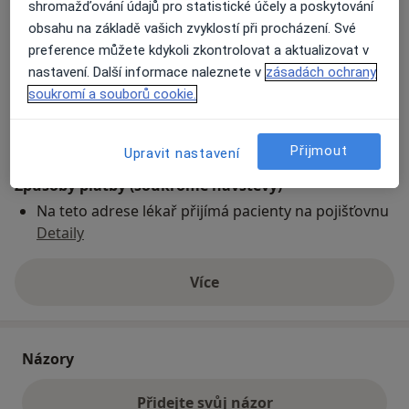
shromažďování údajů pro statistické účely a poskytování
obsahu na základě vašich zvyklostí při procházení. Své
preference můžete kdykoli zkontrolovat a aktualizovat v
Přiblížit mapu
se otevře v nové záložce
nastavení. Další informace naleznete v
zásadách ochrany
soukromí a souborů cookie.
Dostupnost
Na této adrese online kalendář není aktivní
Co mám v takové situaci udělat?
Přijmout
Upravit nastavení
Způsoby platby (soukromé návštěvy)
Na teto adrese lékař přijímá pacienty na pojišťovnu
Detaily
Více
o adrese
Názory
Přidejte svůj názor