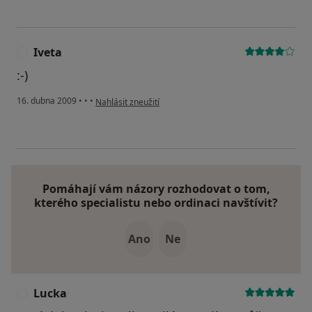
Iveta
I
:-)
podle názoru uživatele Iveta
16. dubna 2009
•
•
•
Nahlásit zneužití
Pomáhají vám názory rozhodovat o tom,
kterého specialistu nebo ordinaci navštívit?
Ano
Ne
Lucka
L