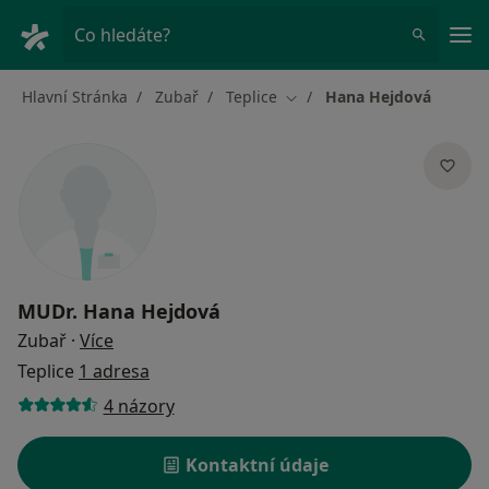
Hla
Co hledáte?
Hlavní Stránka
Zubař
Teplice
Hana Hejdová
Změna města
MUDr.
Hana Hejdová
o specializacích
Zubař
·
Více
Teplice
1 adresa
4 názory
Kontaktní údaje