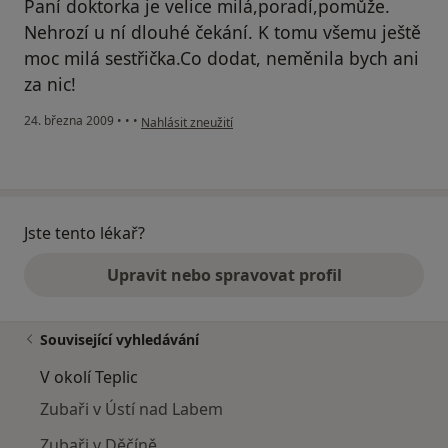
Paní doktorka je velice milá,poradí,pomůže.
Nehrozí u ní dlouhé čekání. K tomu všemu ještě
moc milá sestřička.Co dodat, neměnila bych ani
za nic!
podle názoru uživatele Lucka
24. března 2009
•
•
•
Nahlásit zneužití
Jste tento lékař?
Upravit nebo spravovat profil
Související vyhledávání
V okolí Teplic
Zubaři v Ústí nad Labem
Zubaři v Děčíně