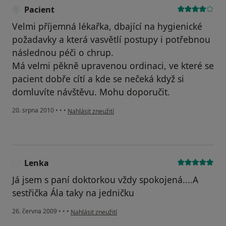
Pacient
Velmi příjemná lékařka, dbající na hygienické
požadavky a která vasvětlí postupy i potřebnou
následnou péči o chrup.
Má velmi pěkně upravenou ordinaci, ve které se
pacient dobře cítí a kde se nečeká když si
domluvíte návštěvu. Mohu doporučit.
podle názoru uživatele Pacient
20. srpna 2010
•
•
•
Nahlásit zneužití
Lenka
L
Já jsem s paní doktorkou vždy spokojená....A
sestřička Ála taky na jedničku
podle názoru uživatele Lenka
26. června 2009
•
•
•
Nahlásit zneužití