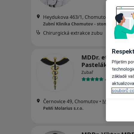
Heydukova 463/1, Chomutov
•
Mapa
Zubní Klinika Chomutov - stomatochirurgie
Chirurgická extrakce zubu
Respekt
MDDr. et MUDr. M
Přijetím p
Pastelák
technologi
Zubař
základě vaš
42 názorů
aktualizova
souborů co
Černovice 49, Chomutov
•
Mapa
PeMi Molarius s.r.o.