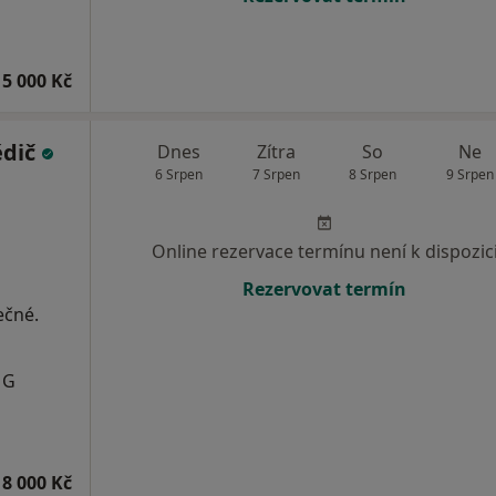
5 000 Kč
ědič
Dnes
Zítra
So
Ne
6 Srpen
7 Srpen
8 Srpen
9 Srpen
Online rezervace termínu není k dispozic
Rezervovat termín
ečné.
MG
8 000 Kč