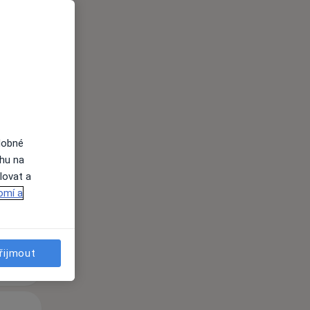
Po
Út
St
dobné
10 Srpen
11 Srpen
12 Srpen
ahu na
lovat a
i
omí a
řijmout