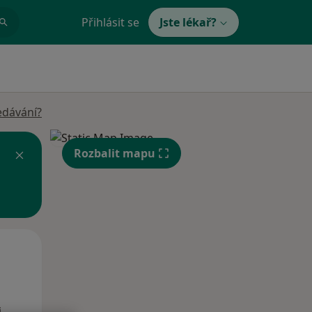
Přihlásit se
Jste lékař?
edávání?
Rozbalit mapu
Po
Út
St
10 Srpen
11 Srpen
12 Srpen
i