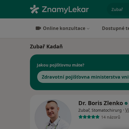
specializ
Online konzultace
Dostupné t
Zubař Kadaň
Jakou pojišťovnu máte?
Zdravotní pojišťovna ministerstva vni
Dr. Boris Zlenko
·
V
Zubař, Stomatochirurg
14 názorů