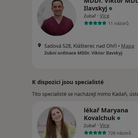
MDDr. Viktor MDD
Ilavskyj
·
Více
Zubař
11 názorů
Sadová 528, Klášterec nad Ohří
•
Mapa
Zubní ordinace MDDr. Viktor Ilavskyj
K dispozici jsou specialisté
Tito specialisté se nacházejí mimo Kadaň, úst
lékař Maryana
Kovalchuk
·
Více
Zubař
728 názorů