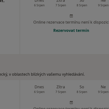
r.
Dnes
Zítra
So
Ne
6 Srpen
7 Srpen
8 Srpen
9 Srpen
Online rezervace termínu není k dispozic
Rezervovat termín
ecký, v oblastech blízkých vašemu vyhledávání.
Dnes
Zítra
So
Ne
6 Srpen
7 Srpen
8 Srpen
9 Srpen
Online rezervace termínu není k dispozic