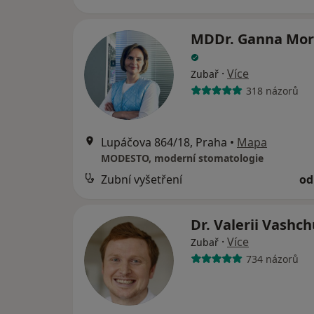
MDDr. Ganna Mor
·
Více
Zubař
318 názorů
Lupáčova 864/18, Praha
•
Mapa
MODESTO, moderní stomatologie
Zubní vyšetření
od
Dr. Valerii Vashc
·
Více
Zubař
734 názorů