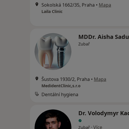
Sokolská 1662/35, Praha
•
Mapa
Laila Clinic
MDDr. Aisha Sad
Zubař
Šustova 1930/2, Praha
•
Mapa
MedidentClinic,s.r.o
Dentální hygiena
Dr. Volodymyr K
·
Více
Zubař