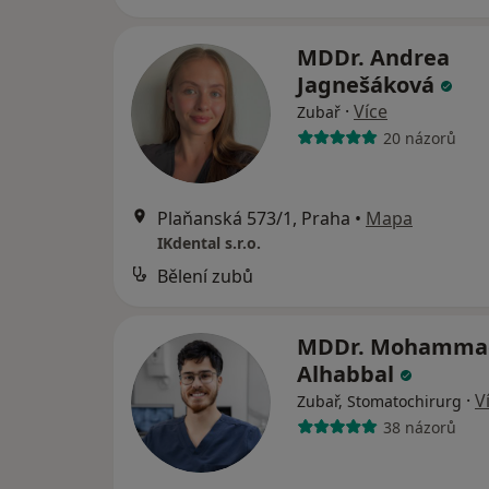
MDDr. Andrea
Jagnešáková
·
Více
Zubař
20 názorů
Plaňanská 573/1, Praha
•
Mapa
IKdental s.r.o.
Bělení zubů
MDDr. Mohamma
Alhabbal
·
V
Zubař, Stomatochirurg
38 názorů