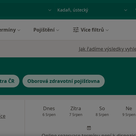
ace, nemoc nebo příjmení
Město nebo region
ermíny
Pojištění
Více filtrů
Jak řadíme výsledky vyhl
tra ČR
Oborová zdravotní pojišťovna
Dnes
Zítra
So
Ne
6 Srpen
7 Srpen
8 Srpen
9 Srpen
íce
Online rezervace termínu není k dispozic