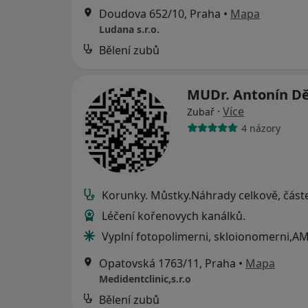
Doudova 652/10, Praha
•
Mapa
Ludana s.r.o.
Bělení zubů
MUDr. Antonín D
·
Více
Zubař
4 názory
Korunky. Můstky.Náhrady celkově, část
Léčení kořenovych kanálků.
Vyplní fotopolimerni, skloionomerni,A
Opatovská 1763/11, Praha
•
Mapa
Medidentclinic,s.r.o
Bělení zubů