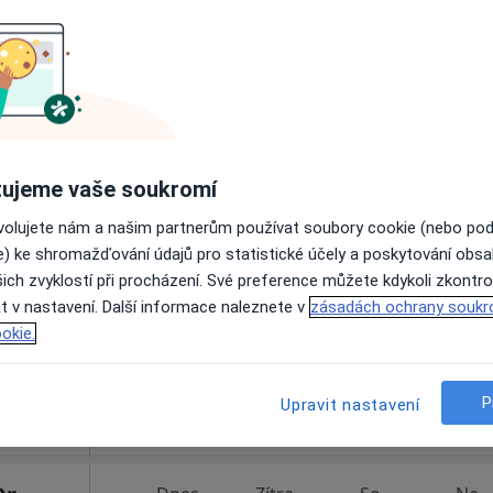
Rezervovat termín
od 400 kč
ujeme vaše soukromí
iloš
Dnes
Zítra
So
Ne
ovolujete nám a našim partnerům používat soubory cookie (nebo po
6 Srpen
7 Srpen
8 Srpen
9 Srpen
e) ke shromažďování údajů pro statistické účely a poskytování obs
ich zvyklostí při procházení. Své preference můžete kdykoli zkontro
t v nastavení. Další informace naleznete v
Online rezervace termínu není k dispozic
zásadách ochrany soukr
okie.
Rezervovat termín
P
Upravit nastavení