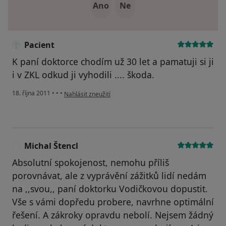
Ano
Ne
Pacient
K paní doktorce chodím už 30 let a pamatuji si ji
i v ZKL odkud ji vyhodili .... škoda.
podle názoru uživatele Pacient
18. října 2011
•
•
•
Nahlásit zneužití
Michal Štencl
M
Absolutní spokojenost, nemohu příliš
porovnávat, ale z vyprávění zážitků lidí nedám
na ,,svou,, paní doktorku Vodičkovou dopustit.
Vše s vámi dopředu probere, navrhne optimální
řešení. A zákroky opravdu nebolí. Nejsem žádný