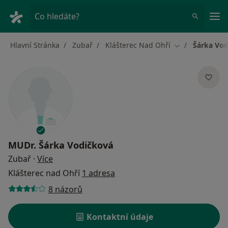
Hla
Co hledáte?
Hlavní Stránka
Zubař
Klášterec Nad Ohří
Šárka Vod
Změna města
MUDr.
Šárka Vodičková
o specializacích
Zubař
·
Více
Klášterec nad Ohří
1 adresa
8 názorů
Kontaktní údaje