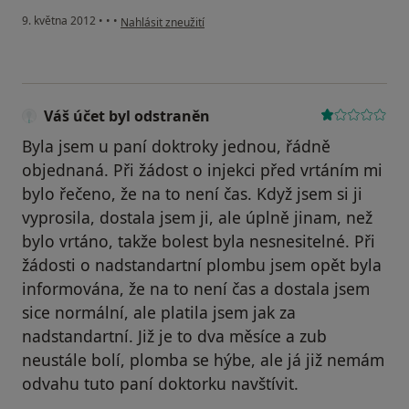
podle názoru uživatele Váš účet byl odstraněn
9. května 2012
•
•
•
Nahlásit zneužití
Váš účet byl odstraněn
Byla jsem u paní doktroky jednou, řádně
objednaná. Při žádost o injekci před vrtáním mi
bylo řečeno, že na to není čas. Když jsem si ji
vyprosila, dostala jsem ji, ale úplně jinam, než
bylo vrtáno, takže bolest byla nesnesitelné. Při
žádosti o nadstandartní plombu jsem opět byla
informována, že na to není čas a dostala jsem
sice normální, ale platila jsem jak za
nadstandartní. Již je to dva měsíce a zub
neustále bolí, plomba se hýbe, ale já již nemám
odvahu tuto paní doktorku navštívit.