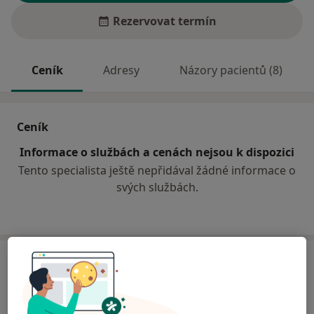
Rezervovat termín
Ceník
Adresy
Názory pacientů (8)
Ceník
Informace o službách a cenách nejsou k dispozici
Tento specialista ještě nepřidával žádné informace o
svých službách.
Adresa
Ord. praktického lékaře stomatologa
Čechova 166,
Klášterec nad Ohří
43201