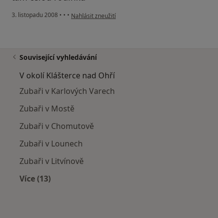
podle názoru uživatele zdenka
3. listopadu 2008
•
•
•
Nahlásit zneužití
Související vyhledávání
V okolí Klášterce nad Ohří
Zubaři v Karlových Varech
Zubaři v Mostě
Zubaři v Chomutově
Zubaři v Lounech
Zubaři v Litvínově
Více (13)
Více v kategorii: V okolí Klášterce nad Ohří