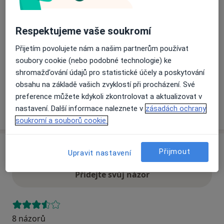
Přiblížit mapu
Respektujeme vaše soukromí
se otevře v nové záložce
Přijetím povolujete nám a našim partnerům používat
Dostupnost
Na této adrese online kalendář není aktivní
soubory cookie (nebo podobné technologie) ke
Co mám v takové situaci udělat?
shromažďování údajů pro statistické účely a poskytování
obsahu na základě vašich zvyklostí při procházení. Své
preference můžete kdykoli zkontrolovat a aktualizovat v
Více
nastavení. Další informace naleznete v
zásadách ochrany
o adrese
soukromí a souborů cookie.
Názory
Přijmout
Upravit nastavení
Přidejte svůj názor
8 názorů