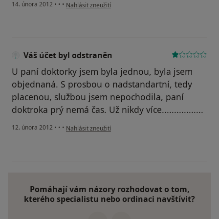
podle názoru uživatele Váš účet byl odstraněn
14. února 2012
•
•
•
Nahlásit zneužití
Váš účet byl odstraněn
U paní doktorky jsem byla jednou, byla jsem
objednaná. S prosbou o nadstandartní, tedy
placenou, službou jsem nepochodila, paní
doktroka prý nemá čas. Už nikdy více.................
podle názoru uživatele Váš účet byl odstraněn
12. února 2012
•
•
•
Nahlásit zneužití
Pomáhají vám názory rozhodovat o tom,
kterého specialistu nebo ordinaci navštívit?