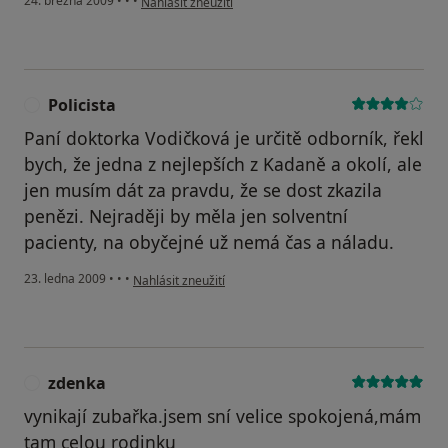
24. března 2009
•
•
•
Nahlásit zneužití
Policista
P
Paní doktorka Vodičková je určitě odborník, řekl
bych, že jedna z nejlepších z Kadaně a okolí, ale
jen musím dát za pravdu, že se dost zkazila
penězi. Nejraději by měla jen solventní
pacienty, na obyčejné už nemá čas a náladu.
podle názoru uživatele Policista
23. ledna 2009
•
•
•
Nahlásit zneužití
zdenka
Z
vynikají zubařka.jsem sní velice spokojená,mám
tam celou rodinku