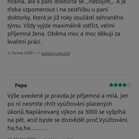
hrdina, ale k paní doktorce se ,,nebojím,,. A je
třeba vzpomenout i na sestřičku u paní
doktorky, která je již roky součástí sehraného
týmu. Vždy vyjde maximálně vstříct, velmi
příjemná žena. Oběma moc a moc děkuji za
kvalitní práci.
podle názoru uživatele Michal Štencl
5. června 2009
•
•
•
Nahlásit zneužití
Pepa
P
Výše uvedené je pravda.Je příjemná a milá, jen
po ní nesmíte chtít vyúčtování placených
úkonů.Naplánovaný výkon za 3000 se vyšplhá
na pět, aniž byste se dozvěděl proč.Vyúčtování,
ha,ha,ha...........
podle názoru uživatele Pepa