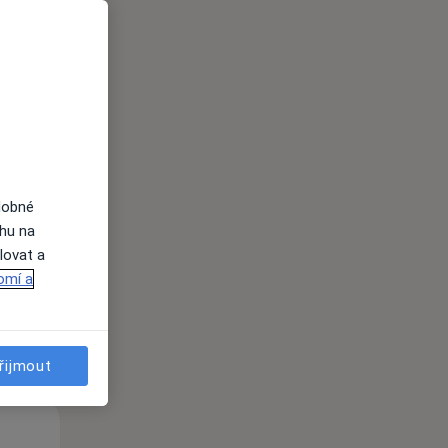
Po
Út
St
10 Srpen
11 Srpen
12 Srpen
dobné
ahu na
lovat a
i
omí a
řijmout
Po
Út
St
10 Srpen
11 Srpen
12 Srpen