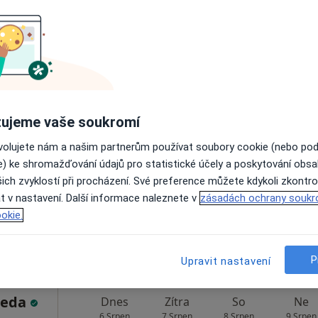
Zobrazit profil
Dnes
Zítra
So
Ne
ujeme vaše soukromí
6 Srpen
7 Srpen
8 Srpen
9 Srpen
ovolujete nám a našim partnerům používat soubory cookie (nebo po
e) ke shromažďování údajů pro statistické účely a poskytování obs
ich zvyklostí při procházení. Své preference můžete kdykoli zkontro
Online rezervace termínu není k dispozic
t v nastavení. Další informace naleznete v
zásadách ochrany soukr
Rezervovat termín
okie.
DiS
P
Upravit nastavení
beda
Dnes
Zítra
So
Ne
6 Srpen
7 Srpen
8 Srpen
9 Srpen