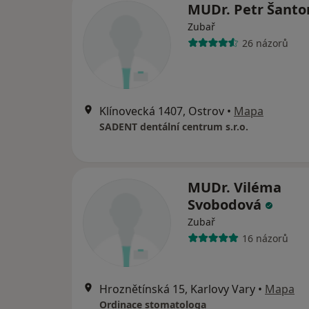
MUDr. Petr Šanto
Zubař
26 názorů
Klínovecká 1407, Ostrov
•
Mapa
SADENT dentální centrum s.r.o.
MUDr. Viléma
Svobodová
Zubař
16 názorů
Hroznětínská 15, Karlovy Vary
•
Mapa
Ordinace stomatologa