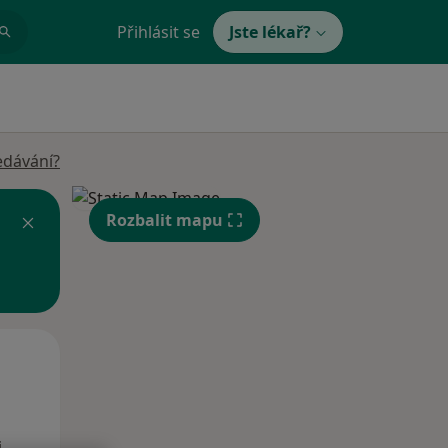
Přihlásit se
Jste lékař?
edávání?
Rozbalit mapu
Po
Út
St
10 Srpen
11 Srpen
12 Srpen
i