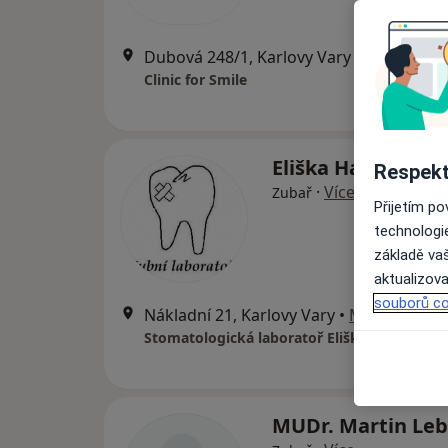
Dubová 248/1, Karlovy Vary
•
Mapa
Clinic for Smile
Eliška Hanzalová
Respekt
·
Více
Zubař
Přijetím p
technologi
základě vaš
aktualizova
souborů co
Nákladní 21, Karlovy Vary
•
Mapa
Stomatologická laboratoř Eliška Hanzalová 
MUDr. Martin Le