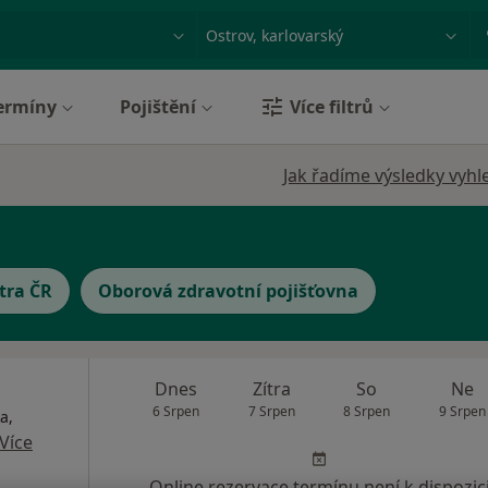
ace, nemoc nebo příjmení
Město nebo region
ermíny
Pojištění
Více filtrů
Jak řadíme výsledky vyhl
tra ČR
Oborová zdravotní pojišťovna
Dnes
Zítra
So
Ne
6 Srpen
7 Srpen
8 Srpen
9 Srpen
a,
Více
Online rezervace termínu není k dispozic