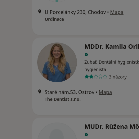
U Porcelánky 230, Chodov
•
Mapa
Ordinace
MDDr. Kamila Orl
Zubař, Dentální hygienistk
hygienista
3 názory
Staré nám.53, Ostrov
•
Mapa
The Dentist s.r.o.
MUDr. Růžena Mö