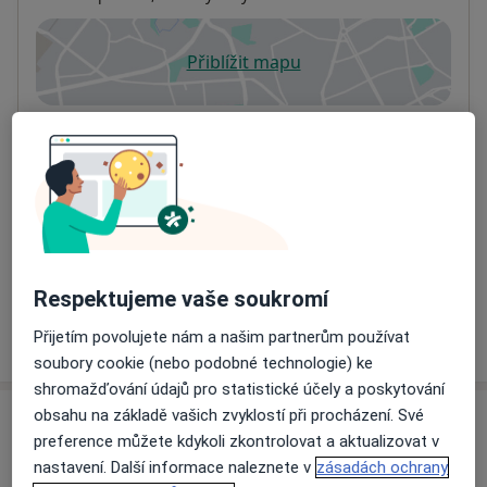
Přiblížit mapu
se otevře v nové záložce
Dostupnost
Na této adrese online kalendář není aktivní
Co mám v takové situaci udělat?
Způsoby platby (soukromé návštěvy)
Na teto adrese lékař přijímá pacienty na pojišťovnu
Detaily
Respektujeme vaše soukromí
Více
Přijetím povolujete nám a našim partnerům používat
o adrese
soubory cookie (nebo podobné technologie) ke
shromažďování údajů pro statistické účely a poskytování
obsahu na základě vašich zvyklostí při procházení. Své
Názory
preference můžete kdykoli zkontrolovat a aktualizovat v
nastavení. Další informace naleznete v
zásadách ochrany
Přidejte svůj názor