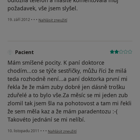
odložila telefon a hlasitě komentovala můj
požadavek, vše jsem slyšel.
podle názoru uživatele Váš účet byl odstraněn
19. září 2012
•
•
•
Nahlásit zneužití
Pacient
Mám smíšené pocity. K paní doktorce
chodím...co se týče sestřičky, můžu říci že milá
teda rozhodně není...a paní doktorka první mi
řekla že že mám zuby dobré jen dásně trošku
zduřelé a to bylo vše.Za měsíc se mi jeden zub
zlomil tak jsem šla na pohotovost a tam mi řekli
že sem měla kaz a že mám paradentozu :-(
Takovéto jednání se mi nelíbí.
podle názoru uživatele Pacient
10. listopadu 2011
•
•
•
Nahlásit zneužití