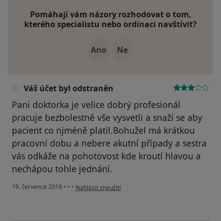
Pomáhají vám názory rozhodovat o tom,
kterého specialistu nebo ordinaci navštívit?
Ano
Ne
Váš účet byl odstraněn
Pani doktorka je velice dobrý profesionál
pracuje bezbolestně vše vysvetli a snaží se aby
pacient co njméně platil.Bohužel má krátkou
pracovní dobu a nebere akutní případy a sestra
vás odkáže na pohotovost kde kroutí hlavou a
nechápou tohle jednání.
podle názoru uživatele Váš účet byl odstraněn
19. července 2016
•
•
•
Nahlásit zneužití