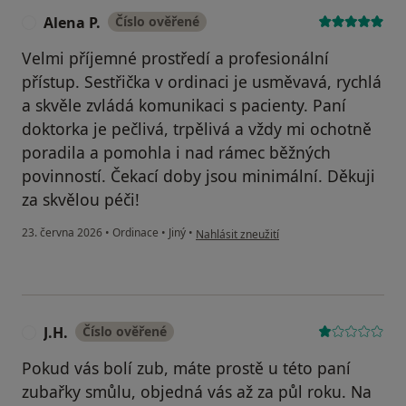
Alena P.
Číslo ověřené
A
Velmi příjemné prostředí a profesionální
přístup. Sestřička v ordinaci je usměvavá, rychlá
a skvěle zvládá komunikaci s pacienty. Paní
doktorka je pečlivá, trpělivá a vždy mi ochotně
poradila a pomohla i nad rámec běžných
povinností. Čekací doby jsou minimální. Děkuji
za skvělou péči!
podle názoru uživatele Alena P.
23. června 2026
•
Ordinace
•
Jiný
•
Nahlásit zneužití
J.H.
Číslo ověřené
J
Pokud vás bolí zub, máte prostě u této paní
zubařky smůlu, objedná vás až za půl roku. Na