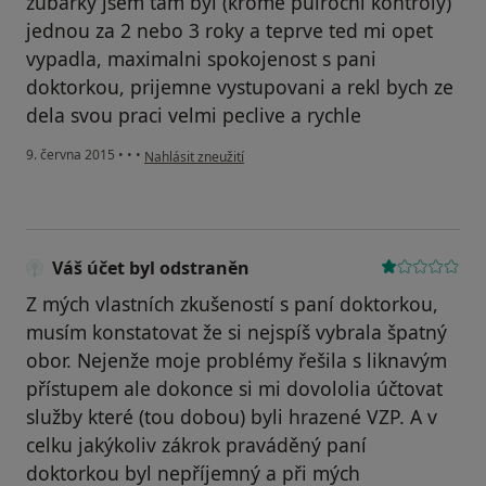
zubarky jsem tam byl (krome pulrocni kontroly)
jednou za 2 nebo 3 roky a teprve ted mi opet
vypadla, maximalni spokojenost s pani
doktorkou, prijemne vystupovani a rekl bych ze
dela svou praci velmi peclive a rychle
podle názoru uživatele Váš účet byl odstraněn
9. června 2015
•
•
•
Nahlásit zneužití
Váš účet byl odstraněn
Z mých vlastních zkušeností s paní doktorkou,
musím konstatovat že si nejspíš vybrala špatný
obor. Nejenže moje problémy řešila s liknavým
přístupem ale dokonce si mi dovololia účtovat
služby které (tou dobou) byli hrazené VZP. A v
celku jakýkoliv zákrok praváděný paní
doktorkou byl nepříjemný a při mých