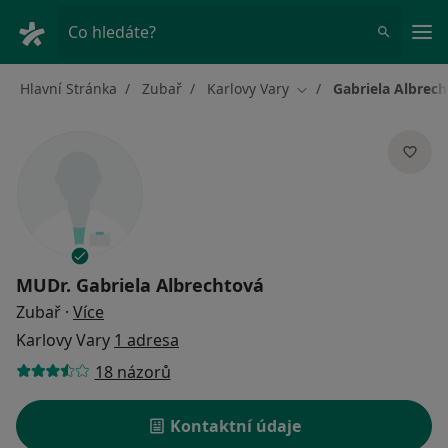
Hla
Co hledáte?
Hlavní Stránka
Zubař
Karlovy Vary
Gabriela Albrec
Změna města
MUDr.
Gabriela Albrechtová
o specializacích
Zubař
·
Více
Karlovy Vary
1 adresa
18 názorů
Kontaktní údaje