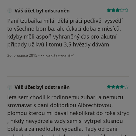
Váš účet byl odstraněn
Paní tzubařka milá, dělá práci pečlivě, vysvětlí
to všechno bomba, ale čekací doba 5 měsíců,
kdyby měli aspoň vyhraněný čas pro akutní
případy už kvůli tomu 3,5 hvězdy dávám
podle názoru uživatele Váš účet byl odstraněn
20. prosince 2015
•
•
•
Nahlásit zneužití
Váš účet byl odstraněn
leta sem chodil k rodinnemu zubari a nemuzu
srovnavat s pani doktorkou Albrechtovou,
plombu kterou mi daval nekolikrat do roka stryc
, nikdy nevydrzela vzdy sem si vytrpel slusnou
bolest a za nedlouho vypadla. Tady od pani