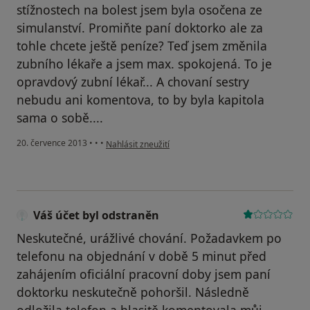
stížnostech na bolest jsem byla osočena ze
simulanství. Promiňte paní doktorko ale za
tohle chcete ještě peníze? Teď jsem změnila
zubního lékaře a jsem max. spokojená. To je
opravdový zubní lékař... A chovaní sestry
nebudu ani komentova, to by byla kapitola
sama o sobě....
podle názoru uživatele Váš účet byl odstraněn
20. července 2013
•
•
•
Nahlásit zneužití
Váš účet byl odstraněn
Neskutečné, urážlivé chování. Požadavkem po
telefonu na objednání v době 5 minut před
zahájením oficiální pracovní doby jsem paní
doktorku neskutečně pohoršil. Následně