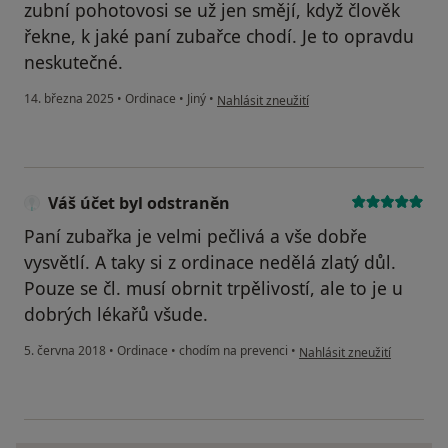
zubní pohotovosi se už jen smějí, když člověk
řekne, k jaké paní zubařce chodí. Je to opravdu
neskutečné.
podle názoru uživatele J.H.
14. března 2025
•
Ordinace
•
Jiný
•
Nahlásit zneužití
Váš účet byl odstraněn
Paní zubařka je velmi pečlivá a vše dobře
vysvětlí. A taky si z ordinace nedělá zlatý důl.
Pouze se čl. musí obrnit trpělivostí, ale to je u
dobrých lékařů všude.
podle názoru uživatele Váš
5. června 2018
•
Ordinace
•
chodím na prevenci
•
Nahlásit zneužití