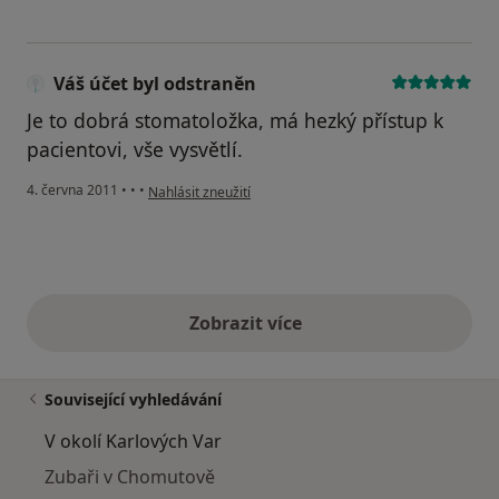
Váš účet byl odstraněn
Je to dobrá stomatoložka, má hezký přístup k
pacientovi, vše vysvětlí.
podle názoru uživatele Váš účet byl odstraněn
4. června 2011
•
•
•
Nahlásit zneužití
Zobrazit více
výše uvedené názory
Související vyhledávání
V okolí Karlových Var
Zubaři v Chomutově