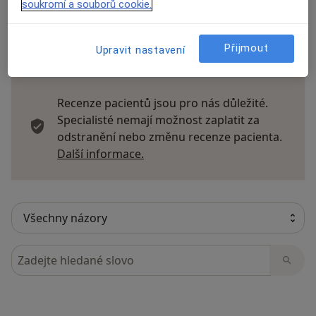
soukromí a souborů cookie.
Přijmout
Upravit nastavení
18 názorů
Recenze pacientů jsou pro nás důležité.
Specialisté nemají možnost zaplatit za
odstranění nebo změnu recenze pacienta.
Další informace o názorech
Další informace.
Hledejte v názorech