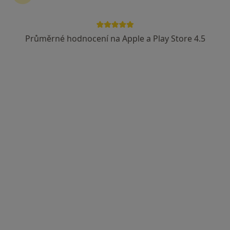
Průměrné hodnocení na Apple a Play Store 4.5
MUDr. Jana Suttrová
Zubař
16 názorů
U Divadla 172, Sokolov
•
Mapa
Ambulance zubního lékaře
Tento specialista nenabízí online rezervaci termínu na této adrese.
Rezervovat termín