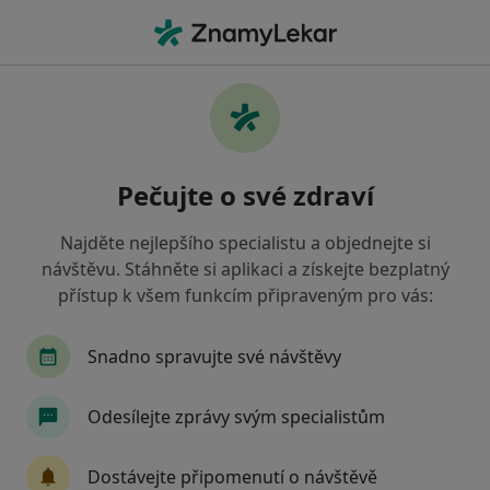
Hla
Zubař • Horní Slavkov, karlovarský
Filtry
Mapa
Zubař Horní Slavkov
Pečujte o své zdraví
Jak řadíme výsledky vyhledávání?
Najděte nejlepšího specialistu a objednejte si
návštěvu. Stáhněte si aplikaci a získejte bezplatný
Jakou pojišťovnu máte?
přístup k všem funkcím připraveným pro vás:
Zdravotní pojišťovna ministerstva vnitra ČR
Snadno spravujte své návštěvy
Odesílejte zprávy svým specialistům
Dostávejte připomenutí o návštěvě