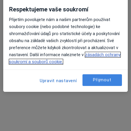
Respektujeme vaše soukromí
Přijetím povolujete nám a našim partnerům používat
lékař Julie Klírová
soubory cookie (nebo podobné technologie) ke
·
Více
Zubař
shromažďování údajů pro statistické účely a poskytování
129 názorů
obsahu na základě vašich zvyklostí při procházení. Své
preference můžete kdykoli zkontrolovat a aktualizovat v
Žlutická 9, Plzeň
•
Mapa
nastavení. Další informace naleznete v
zásadách ochrany
White Smile Dental Clinic
soukromí a souborů cookie.
Ošetření kazu/plomba
od 1 000 kč
Tento specialista nenabízí online rezervaci termínu na této adrese.
Přijmout
Upravit nastavení
Rezervovat termín