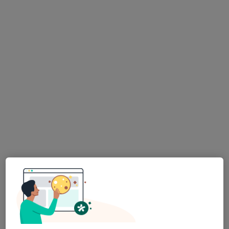
Clinic for Smile
·
Více
Zubař, Dentální hygienistka, hygienista, Ortodontista
Dubová 248/1, Karlovy Vary
•
Mapa
Clinic for Smile
Tato klinika nemá specialisty s dostupnými termíny v online kalendáři
Zobrazit profil
K dispozici jsou specialisté
Tito specialisté se nacházejí mimo Horní Slavkov,
karlovarský, v oblastech blízkých vašemu
vyhledávání.