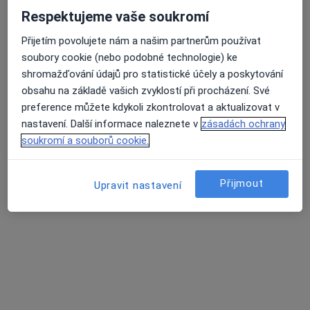
Respektujeme vaše soukromí
Přijetím povolujete nám a našim partnerům používat
soubory cookie (nebo podobné technologie) ke
shromažďování údajů pro statistické účely a poskytování
lékař Julie Klírová
obsahu na základě vašich zvyklostí při procházení. Své
·
Více
Zubař
preference můžete kdykoli zkontrolovat a aktualizovat v
129 názorů
nastavení. Další informace naleznete v
zásadách ochrany
soukromí a souborů cookie.
Žlutická 9, Plzeň
•
Mapa
White Smile Dental Clinic
Ošetření kazu/plomba
od 1 000 kč
Přijmout
Upravit nastavení
Tento specialista nenabízí online rezervaci termínu na této adrese.
Rezervovat termín