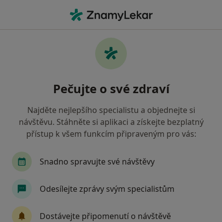
Hla
Zubař • Bor, plzeňský
Filtry
Mapa
Zubař Bor
Pečujte o své zdraví
Jak řadíme výsledky vyhledávání?
Najděte nejlepšího specialistu a objednejte si
návštěvu. Stáhněte si aplikaci a získejte bezplatný
Jakou pojišťovnu máte?
přístup k všem funkcím připraveným pro vás:
Zdravotní pojišťovna ministerstva vnitra ČR
O
Snadno spravujte své návštěvy
Odesílejte zprávy svým specialistům
Dostávejte připomenutí o návštěvě