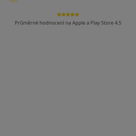
Průměrné hodnocení na Apple a Play Store 4.5
MUDr. Petr Kocek
Zubař
9 názorů
Benešova 511, Stříbro
•
Mapa
Poliklinika Stříbro
Bělení zubů
od 2 500 kč
Tento specialista nenabízí online rezervaci termínu na této adrese.
Rezervovat termín