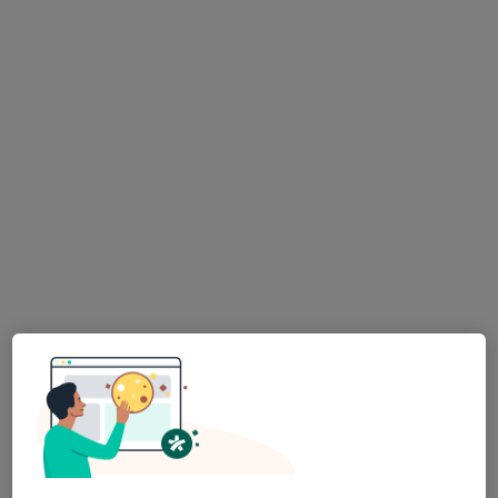
MUDr. Jitka Kotschyová
Zubař
6 názorů
Plzeňská 293, Planá
•
Mapa
Praktický stomatolog
Tento specialista nenabízí online rezervaci termínu na této adrese.
Rezervovat termín
K dispozici jsou specialisté
Tito specialisté se nacházejí mimo Bor, plzeňský, v
oblastech blízkých vašemu vyhledávání.