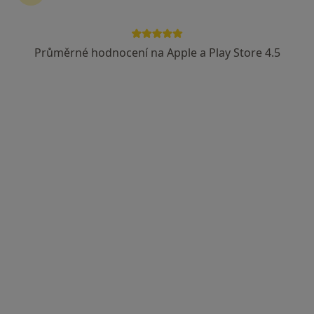
MDDr. Štěpán Polach
·
Více
Zubař
Průměrné hodnocení na Apple a Play Store 4.5
3 názory
Koterovská 131, Plzeň
•
Mapa
Poladent s.r.o.
Tento specialista nenabízí online rezervaci termínu na této adrese.
Rezervovat termín
MDDr. Petra Bahelková