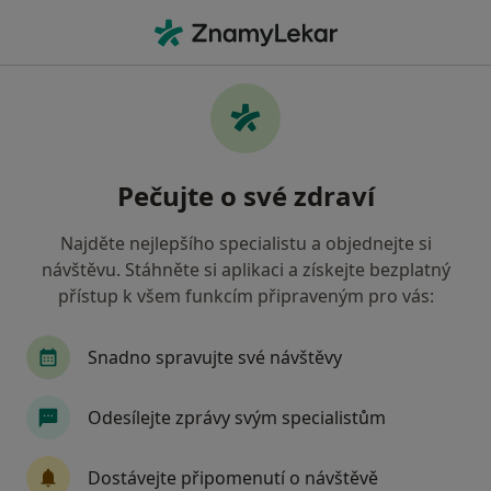
Hla
Zubař • Chlumčany, plzeňský
Filtry
Mapa
Zubař Chlumčany
Pečujte o své zdraví
Jak řadíme výsledky vyhledávání?
Najděte nejlepšího specialistu a objednejte si
návštěvu. Stáhněte si aplikaci a získejte bezplatný
Jakou pojišťovnu máte?
přístup k všem funkcím připraveným pro vás:
Snadno spravujte své návštěvy
Odesílejte zprávy svým specialistům
Dostávejte připomenutí o návštěvě