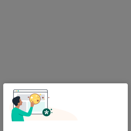
Plzeň,
•
Mapa
ordinace
Tento specialista nenabízí online rezervaci termínu na této adrese.
Rezervovat termín
K dispozici jsou specialisté
Tito specialisté se nacházejí mimo Chlumčany,
plzeňský, v oblastech blízkých vašemu vyhledávání.