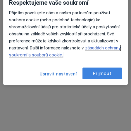
Respektujeme vaše soukromí
lékař Julie Klírová
·
Více
Zubař
Přijetím povolujete nám a našim partnerům používat
129 názorů
soubory cookie (nebo podobné technologie) ke
shromažďování údajů pro statistické účely a poskytování
Žlutická 9, Plzeň
•
Mapa
obsahu na základě vašich zvyklostí při procházení. Své
White Smile Dental Clinic
preference můžete kdykoli zkontrolovat a aktualizovat v
Ošetření kazu/plomba
od 1 000 kč
nastavení. Další informace naleznete v
zásadách ochrany
Tento specialista nenabízí online rezervaci termínu na této adrese.
soukromí a souborů cookie.
Rezervovat termín
Přijmout
Upravit nastavení