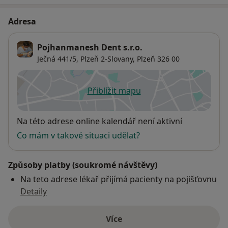
Adresa
Pojhanmanesh Dent s.r.o.
Ječná 441/5,
Plzeň 2-Slovany
,
Plzeň
326 00
Přiblížit mapu
se otevře v nové záložce
Dostupnost
Na této adrese online kalendář není aktivní
Co mám v takové situaci udělat?
Způsoby platby (soukromé návštěvy)
Na teto adrese lékař přijímá pacienty na pojišťovnu
Detaily
Více
o adrese