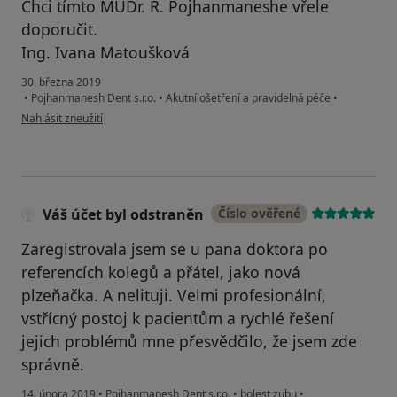
Chci tímto MUDr. R. Pojhanmaneshe vřele
doporučit.
Ing. Ivana Matoušková
30. března 2019
•
Pojhanmanesh Dent s.r.o.
•
Akutní ošetření a pravidelná péče
•
podle názoru uživatele Váš účet byl odstraněn
Nahlásit zneužití
Váš účet byl odstraněn
Číslo ověřené
Zaregistrovala jsem se u pana doktora po
referencích kolegů a přátel, jako nová
plzeňačka. A nelituji. Velmi profesionální,
vstřícný postoj k pacientům a rychlé řešení
jejich problémů mne přesvědčilo, že jsem zde
správně.
14. února 2019
•
Pojhanmanesh Dent s.r.o.
•
bolest zubu
•