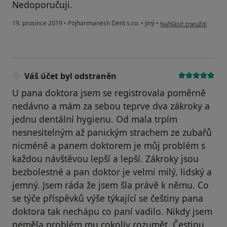
Nedoporučuji.
podle názoru uživatele 
19. prosince 2019
•
Pojhanmanesh Dent s.r.o.
•
Jiný
•
Nahlásit zneužití
Váš účet byl odstraněn
U pana doktora jsem se registrovala poměrně
nedávno a mám za sebou teprve dva zákroky a
jednu dentální hygienu. Od mala trpím
nesnesitelným až panickým strachem ze zubařů
nicméně a panem doktorem je můj problém s
každou návštěvou lepší a lepší. Zákroky jsou
bezbolestné a pan doktor je velmi milý, lidský a
jemný. Jsem ráda že jsem šla právě k němu. Co
se týče příspěvků výše týkající se češtiny pana
doktora tak nechápu co paní vadilo. Nikdy jsem
neměla problém mu cokoliv rozumět. Čestinu