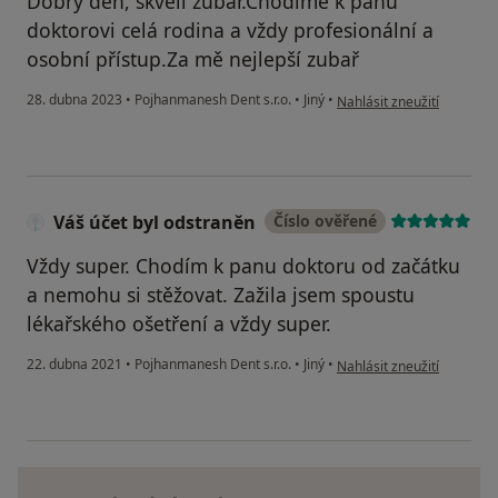
Dobrý den, skvělí zubař.Chodime k panu
doktorovi celá rodina a vždy profesionální a
osobní přístup.Za mě nejlepší zubař
podle názoru uživatele Lu
28. dubna 2023
•
Pojhanmanesh Dent s.r.o.
•
Jiný
•
Nahlásit zneužití
Váš účet byl odstraněn
Číslo ověřené
Vždy super. Chodím k panu doktoru od začátku
a nemohu si stěžovat. Zažila jsem spoustu
lékařského ošetření a vždy super.
podle názoru uživatele Vá
22. dubna 2021
•
Pojhanmanesh Dent s.r.o.
•
Jiný
•
Nahlásit zneužití