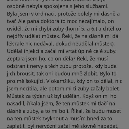
osobně nebyla spokojena s jeho službami.
Byla jsem v ordinaci, protože bolely mi dásně a
tvař. Ale pana doktora to moc nezajímalo, on
uviděl, že mi chybí zuby (horní 5. a 6.) a chtěl co
nejdřív udělat můstek. Řekl, že na dásně mi dá
lék (ale nic nedával, dokud neudělal můstek).
Udělal injekci a začal mi vrtat úplně celé zuby.
Zeptala jsem ho, co on děla? Řekl, že musí
odstranit nervy s těch zubu protože, kdy bude
jich brousit, tak oni budou mně zlobit. Bylo to
pro mě šokující. V okamžiku, kdy on to dělal, nic
jsem necítila, ale potom mi ti zuby začaly bolet.
Můstek za týden už byl udělán. Když on mi ho
nasadil, říkala jsem, že ten můstek mi tlačí na
dásně a zuby, a to mi bolí. Říkal, že budu muset
na ten můstek zvyknout a musím hned za to
zaplatit, byl nervózní začal mě slovně napadat,