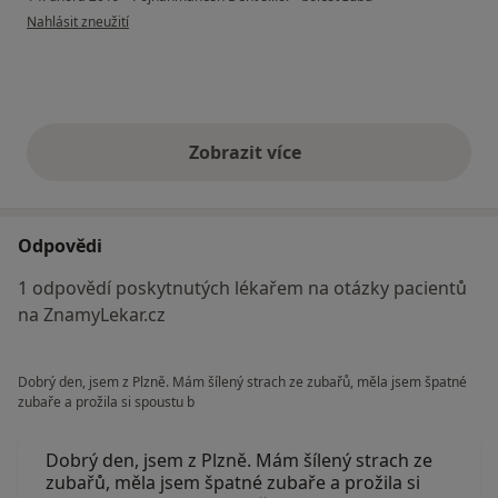
podle názoru uživatele Váš účet byl odstraněn
Nahlásit zneužití
Zobrazit více
výše uvedené názory
Odpovědi
1 odpovědí poskytnutých lékařem na otázky pacientů
na ZnamyLekar.cz
Dobrý den, jsem z Plzně. Mám šílený strach ze zubařů, měla jsem špatné
zubaře a prožila si spoustu b
Dobrý den, jsem z Plzně. Mám šílený strach ze
zubařů, měla jsem špatné zubaře a prožila si