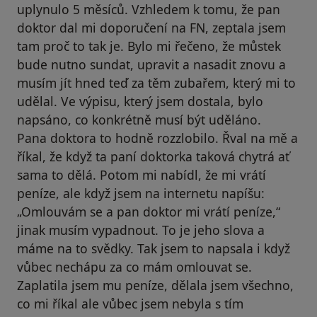
uplynulo 5 měsíců. Vzhledem k tomu, že pan
doktor dal mi doporučení na FN, zeptala jsem
tam proč to tak je. Bylo mi řečeno, že můstek
bude nutno sundat, upravit a nasadit znovu a
musím jít hned teď za těm zubařem, který mi to
udělal. Ve výpisu, který jsem dostala, bylo
napsáno, co konkrétně musí být uděláno.
Pana doktora to hodně rozzlobilo. Řval na mě a
říkal, že když ta paní doktorka taková chytrá ať
sama to dělá. Potom mi nabídl, že mi vrátí
peníze, ale když jsem na internetu napíšu:
„Omlouvám se a pan doktor mi vrátí peníze,“
jinak musím vypadnout. To je jeho slova a
máme na to svědky. Tak jsem to napsala i když
vůbec nechápu za co mám omlouvat se.
Zaplatila jsem mu peníze, dělala jsem všechno,
co mi říkal ale vůbec jsem nebyla s tím