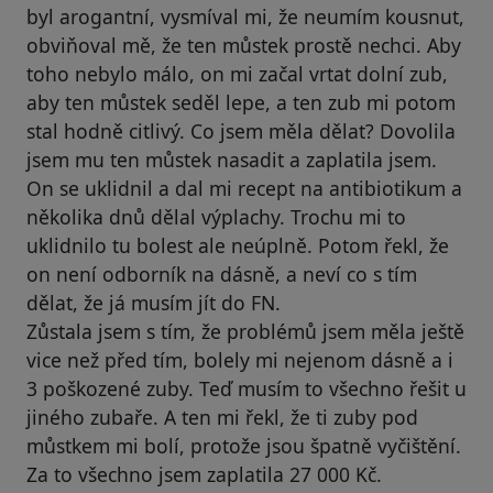
byl arogantní, vysmíval mi, že neumím kousnut,
obviňoval mě, že ten můstek prostě nechci. Aby
toho nebylo málo, on mi začal vrtat dolní zub,
aby ten můstek seděl lepe, a ten zub mi potom
stal hodně citlivý. Co jsem měla dělat? Dovolila
jsem mu ten můstek nasadit a zaplatila jsem.
On se uklidnil a dal mi recept na antibiotikum a
několika dnů dělal výplachy. Trochu mi to
uklidnilo tu bolest ale neúplně. Potom řekl, že
on není odborník na dásně, a neví co s tím
dělat, že já musím jít do FN.
Zůstala jsem s tím, že problémů jsem měla ještě
vice než před tím, bolely mi nejenom dásně a i
3 poškozené zuby. Teď musím to všechno řešit u
jiného zubaře. A ten mi řekl, že ti zuby pod
můstkem mi bolí, protože jsou špatně vyčištění.
Za to všechno jsem zaplatila 27 000 Kč.