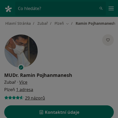
Hla
Co hledáte?
Hlavní Stránka
Zubař
Plzeň
Ramin Pojhanmanesh
Změna města
MUDr.
Ramin Pojhanmanesh
o specializacích
Zubař
·
Více
Plzeň
1 adresa
29 názorů
Kontaktní údaje