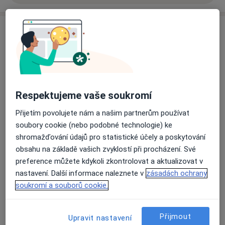
Názory
Přidejte svůj názor
Respektujeme vaše soukromí
29 názorů
Přijetím povolujete nám a našim partnerům používat
soubory cookie (nebo podobné technologie) ke
Recenze pacientů jsou pro nás důležité.
shromažďování údajů pro statistické účely a poskytování
Specialisté nemají možnost zaplatit za
obsahu na základě vašich zvyklostí při procházení. Své
odstranění nebo změnu recenze pacienta.
preference můžete kdykoli zkontrolovat a aktualizovat v
Další informace o názorech
Další informace.
nastavení. Další informace naleznete v
zásadách ochrany
soukromí a souborů cookie.
Přijmout
Upravit nastavení