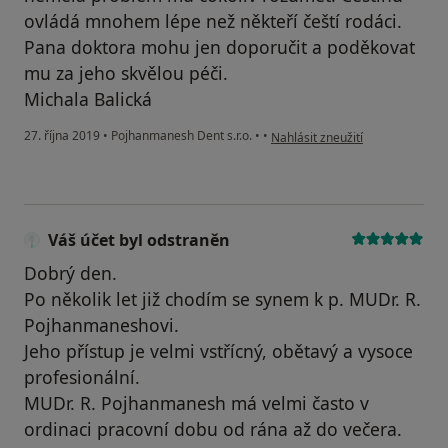
ovládá mnohem lépe než někteří čeští rodáci.
Pana doktora mohu jen doporučit a poděkovat
mu za jeho skvělou péči.
Michala Balická
podle názoru uživatele Váš účet
27. října 2019
•
Pojhanmanesh Dent s.r.o.
•
•
Nahlásit zneužití
Váš účet byl odstraněn
Dobrý den.
Po několik let již chodím se synem k p. MUDr. R.
Pojhanmaneshovi.
Jeho přístup je velmi vstřícný, obětavý a vysoce
profesionální.
MUDr. R. Pojhanmanesh má velmi často v
ordinaci pracovní dobu od rána až do večera.