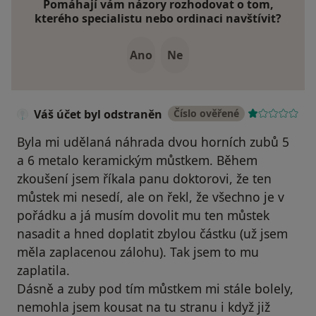
Pomáhají vám názory rozhodovat o tom,
kterého specialistu nebo ordinaci navštívit?
Ano
Ne
Váš účet byl odstraněn
Číslo ověřené
Byla mi udělaná náhrada dvou horních zubů 5
a 6 metalo keramickým můstkem. Během
zkoušení jsem říkala panu doktorovi, že ten
můstek mi nesedí, ale on řekl, že všechno je v
pořádku a já musím dovolit mu ten můstek
nasadit a hned doplatit zbylou částku (už jsem
měla zaplacenou zálohu). Tak jsem to mu
zaplatila.
Dásně a zuby pod tím můstkem mi stále bolely,
nemohla jsem kousat na tu stranu i když již