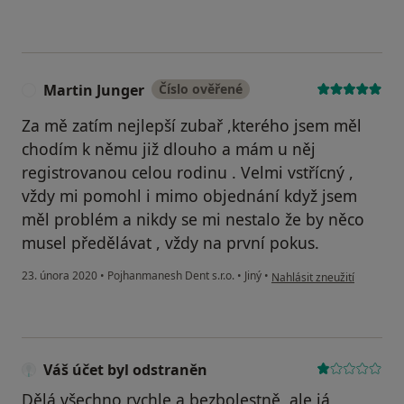
Martin Junger
Číslo ověřené
M
Za mě zatím nejlepší zubař ,kterého jsem měl
chodím k němu již dlouho a mám u něj
registrovanou celou rodinu . Velmi vstřícný ,
vždy mi pomohl i mimo objednání když jsem
měl problém a nikdy se mi nestalo že by něco
musel předělávat , vždy na první pokus.
podle názoru uživatele Ma
23. února 2020
•
Pojhanmanesh Dent s.r.o.
•
Jiný
•
Nahlásit zneužití
Váš účet byl odstraněn
Dělá všechno rychle a bezbolestně, ale já