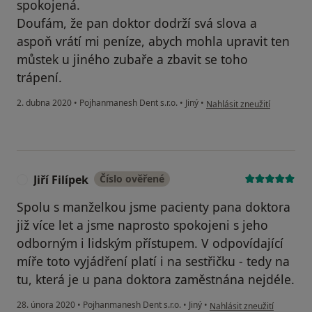
spokojená.
Doufám, že pan doktor dodrží svá slova a
aspoň vrátí mi peníze, abych mohla upravit ten
můstek u jiného zubaře a zbavit se toho
trápení.
podle názoru uživatele Váš 
2. dubna 2020
•
Pojhanmanesh Dent s.r.o.
•
Jiný
•
Nahlásit zneužití
Jiří Filípek
Číslo ověřené
J
Spolu s manželkou jsme pacienty pana doktora
již více let a jsme naprosto spokojeni s jeho
odborným i lidským přístupem. V odpovídající
míře toto vyjádření platí i na sestřičku - tedy na
tu, která je u pana doktora zaměstnána nejdéle.
podle názoru uživatele Jiří 
28. února 2020
•
Pojhanmanesh Dent s.r.o.
•
Jiný
•
Nahlásit zneužití