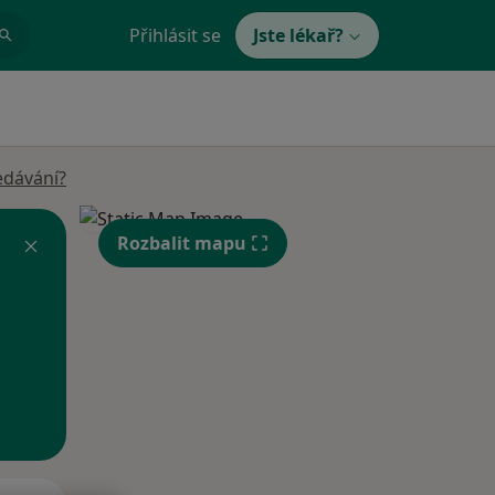
Přihlásit se
Jste lékař?
edávání?
Rozbalit mapu