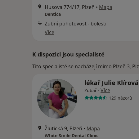
Husova 774/17, Plzeň
•
Mapa
Dentica
Zubní pohotovost - bolesti
Více
K dispozici jsou specialisté
Tito specialisté se nacházejí mimo Plzeň 3, Pl
lékař Julie Klírov
·
Více
Zubař
129 názorů
Žlutická 9, Plzeň
•
Mapa
White Smile Dental Clinic