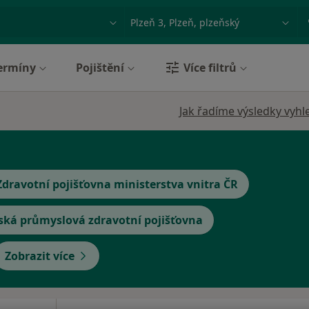
ace, nemoc nebo příjmení
Město nebo region
ermíny
Pojištění
Více filtrů
Jak řadíme výsledky vyhl
Zdravotní pojišťovna ministerstva vnitra ČR
ská průmyslová zdravotní pojišťovna
Zobrazit více