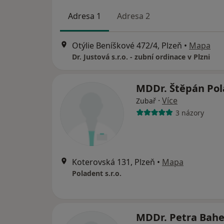
Adresa 1
Adresa 2
Otýlie Beníškové 472/4, Plzeň
•
Mapa
Dr. Justová s.r.o. - zubní ordinace v Plzni
MDDr. Štěpán Po
·
Více
Zubař
3 názory
Koterovská 131, Plzeň
•
Mapa
Poladent s.r.o.
MDDr. Petra Bahe