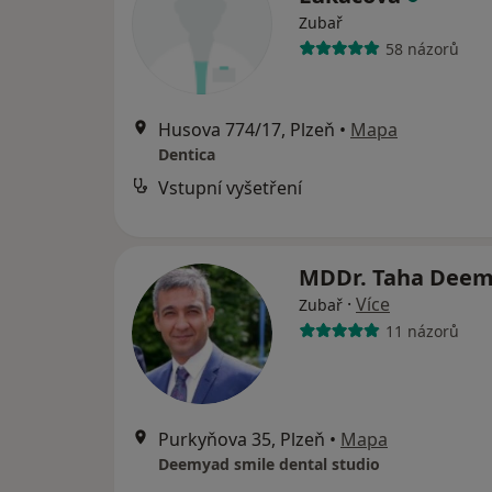
Zubař
58 názorů
Husova 774/17, Plzeň
•
Mapa
Dentica
Vstupní vyšetření
MDDr. Taha Dee
·
Více
Zubař
11 názorů
Purkyňova 35, Plzeň
•
Mapa
Deemyad smile dental studio