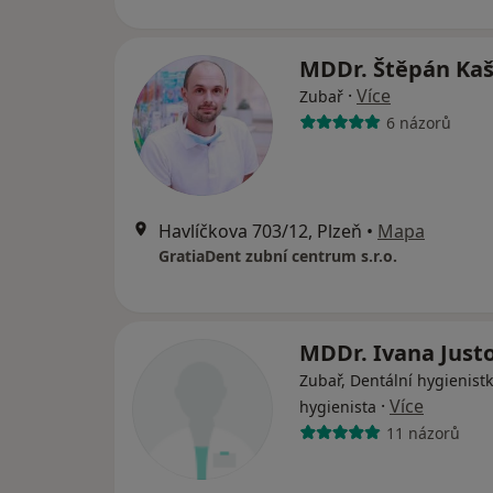
MDDr. Štěpán Ka
·
Více
Zubař
6 názorů
Havlíčkova 703/12, Plzeň
•
Mapa
GratiaDent zubní centrum s.r.o.
MDDr. Ivana Just
Zubař, Dentální hygienistk
·
Více
hygienista
11 názorů