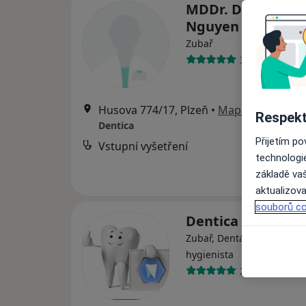
MDDr. Duc Thien
Nguyen
Zubař
30 názorů
Husova 774/17, Plzeň
•
Mapa
Respekt
Dentica
Přijetím p
Vstupní vyšetření
technologi
základě vaš
aktualizova
souborů co
Dentica
Zubař, Dentální hygienistk
hygienista
219 názorů