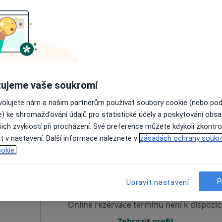
Dnes
Zítra
Ne
Po
7 Srpen
8 Srpen
9 Srpen
10 Srpe
Online rezervace termínu není k dispozic
Rezervovat termín
ujeme vaše soukromí
ovolujete nám a našim partnerům používat soubory cookie (nebo po
500 Kč
e) ke shromažďování údajů pro statistické účely a poskytování obs
ich zvyklostí při procházení. Své preference můžete kdykoli zkontro
t v nastavení. Další informace naleznete v
zásadách ochrany soukr
okie.
Dnes
Zítra
Ne
Po
7 Srpen
8 Srpen
9 Srpen
10 Srpe
a,
P
Upravit nastavení
Online rezervace termínu není k dispozic
Zobrazit profil