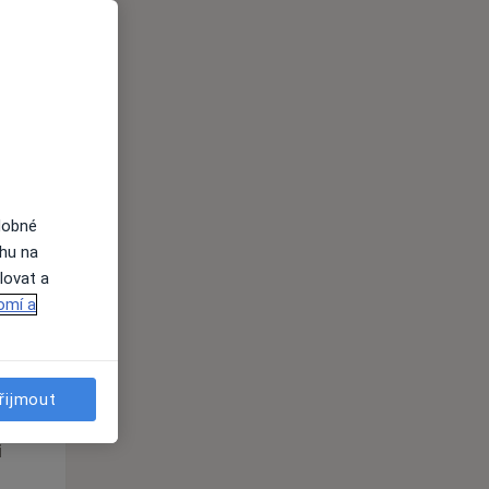
Út
St
Čt
n
11 Srpen
12 Srpen
13 Srpen
i
dobné
ahu na
lovat a
omí a
Út
St
Čt
n
11 Srpen
12 Srpen
13 Srpen
řijmout
i