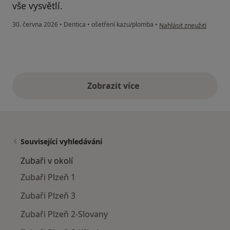
vše vysvětlí.
podle názoru uživatele 
30. června 2026
•
Dentica
•
ošetření kazu/plomba
•
Nahlásit zneužití
Zobrazit více
výše uvedené názory
Související vyhledávání
Zubaři v okolí
Zubaři Plzeň 1
Zubaři Plzeň 3
Zubaři Plzeň 2-Slovany