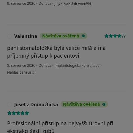
podle názoru uživatele Vladimír Dutkovsky
9. července 2026
•
Dentica
•
Jiný
•
Nahlásit zneužití
Valentina
Návštěva ověřená
V
paní stomatoložka byla velice milá a má
příjemný přístup k pacientovi
8. července 2026
•
Dentica
•
implantologická konzultace
•
podle názoru uživatele Valentina
Nahlásit zneužití
Josef z Domažlicka
Návštěva ověřená
J
Profesionální přístup na nejvyšší úrovni při
ekstrakci šesti zubů