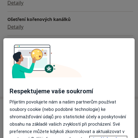
Detaily
Ošetření kořenových kanálků
Detaily
Vstupní vyšetření
Od 500 Kč
Detaily
+1 služba
Jak fungují ceny?
Respektujeme vaše soukromí
Přijetím povolujete nám a našim partnerům používat
Adresa
soubory cookie (nebo podobné technologie) ke
shromažďování údajů pro statistické účely a poskytování
Dentica
obsahu na základě vašich zvyklostí při procházení. Své
Husova 774/17,
Plzeň 3
,
Plzeň
301 00
preference můžete kdykoli zkontrolovat a aktualizovat v