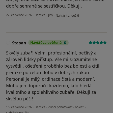
dobře sehrané se sestřičkou. Děkuji.
podle názoru uživatele Stanislava Rakov
22. července 2026
•
Dentica
•
Jiný
•
Nahlásit zneužití
Stepan
Návštěva ověřená
S
Skvělý zubař! Velmi profesionální, pečlivý a
zároveň lidský přístup. Vše mi srozumitelně
vysvětlil, ošetření proběhlo bez bolesti a cítil
jsem se po celou dobu v dobrých rukou.
Personál je milý, ordinace čistá a moderní.
Mohu jen doporučit každému, kdo hledá
kvalitního a spolehlivého zubaře. Děkuji za
skvělou péči!
16. července 2026
•
Dentica
•
Zubní pohotovost - bolesti
•
podle názoru uživatele Stepan
Nahlásit zneužití