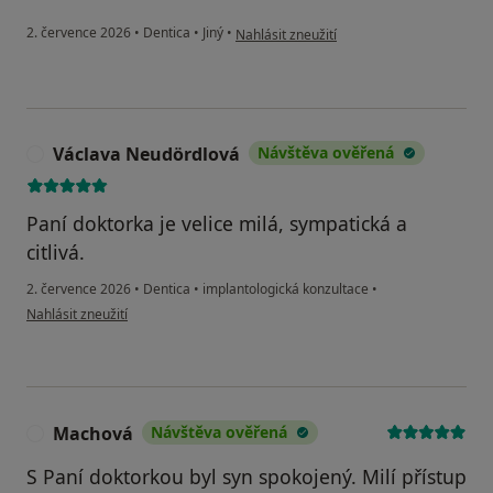
podle názoru uživatele Josef z Domažlicka
2. července 2026
•
Dentica
•
Jiný
•
Nahlásit zneužití
Václava Neudördlová
Návštěva ověřená
V
Paní doktorka je velice milá, sympatická a
citlivá.
2. července 2026
•
Dentica
•
implantologická konzultace
•
podle názoru uživatele Václava Neudördlová
Nahlásit zneužití
Machová
Návštěva ověřená
M
S Paní doktorkou byl syn spokojený. Milí přístup