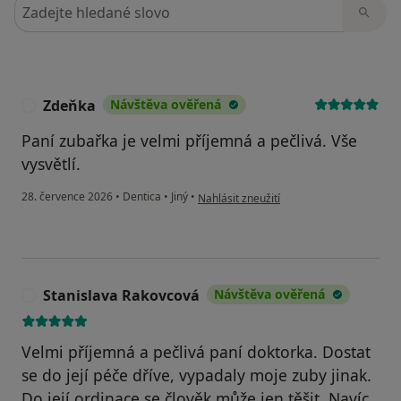
Hledejte v názorech
Zdeňka
Návštěva ověřená
Z
Paní zubařka je velmi příjemná a pečlivá. Vše
vysvětlí.
podle názoru uživatele Zdeňka
28. července 2026
•
Dentica
•
Jiný
•
Nahlásit zneužití
Stanislava Rakovcová
Návštěva ověřená
S
Velmi příjemná a pečlivá paní doktorka. Dostat
se do její péče dříve, vypadaly moje zuby jinak.
Do její ordinace se člověk může jen těšit. Navíc