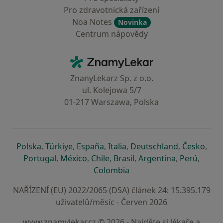
Pro zdravotnická zařízení
Noa Notes
Novinka
Centrum nápovědy
Kontakt
ZnamyLekar - Hlavní stránka
ZnanyLekarz Sp. z o.o.
ul. Kolejowa 5/7
01-217 Warszawa, Polska
se otevře v nové záložce
se otevře v nové záložce
se otevře v nové záložce
se otevře v nové záložce
se otevře v 
se o
Polska
,
Türkiye
,
España
,
Italia
,
Deutschland
,
Česko
,
se otevře v nové záložce
se otevře v nové záložce
se otevře v nové záložce
se otevře v nové záložc
se otevře v 
se ote
Portugal
,
México
,
Chile
,
Brasil
,
Argentina
,
Perú
,
se otevře v nové záložce
Colombia
NAŘÍZENÍ (EU) 2022/2065 (DSA) článek 24: 15.395.179
uživatelů/měsíc - Červen 2026
www.znamylekar.cz © 2026 - Najděte si lékaře a