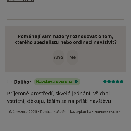
Pomáhají vám názory rozhodovat o tom,
kterého specialistu nebo ordinaci navštívit?
Ano
Ne
Dalibor
Návštěva ověřená
D
Příjemné prostředí, skvělé jednání, všichni
vstřícní, děkuju, těším se na příští návštěvu
podle názoru uživatele
16. července 2026
•
Dentica
•
ošetření kazu/plomba
•
Nahlásit zneužití