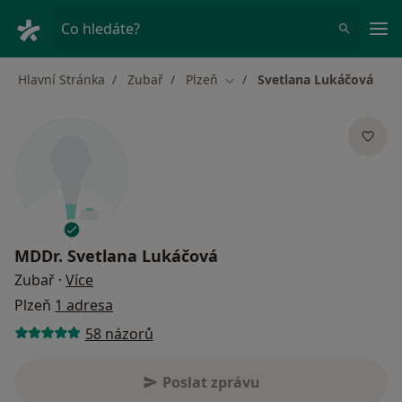
Hla
Co hledáte?
Hlavní Stránka
Zubař
Plzeň
Svetlana Lukáčová
Změna města
MDDr.
Svetlana Lukáčová
o specializacích
Zubař
·
Více
Plzeň
1 adresa
58 názorů
Poslat zprávu