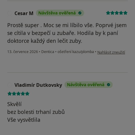
Cesar M
Návštěva ověřená
C
Prostě super . Moc se mi líbilo vše. Poprvé jsem
se cítila v bezpečí u zubaře. Hodila by k paní
doktorce každý den lečit zuby.
podle názoru uživatel
13. července 2026
•
Dentica
•
ošetření kazu/plomba
•
Nahlásit zneužití
Vladimír Dutkovsky
Návštěva ověřená
V
Skvělí
bez bolesti trhaní zubů
Vše vysvětlila