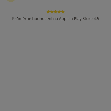
Průměrné hodnocení na Apple a Play Store 4.5
MUDr. David Kadlec
Zubař
14 názorů
Branská 55, Domažlice
•
Mapa
Kadlec dent, s.r.o.
Tento specialista nenabízí online rezervaci termínu na této adrese.
Rezervovat termín