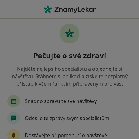
Hla
Zubař • Kdyně, plzeňský
Filtry
Mapa
Zubař Kdyně
Pečujte o své zdraví
Jak řadíme výsledky vyhledávání?
Najděte nejlepšího specialistu a objednejte si
návštěvu. Stáhněte si aplikaci a získejte bezplatný
Jakou pojišťovnu máte?
přístup k všem funkcím připraveným pro vás:
Zdravotní pojišťovna ministerstva vnitra ČR
O
Snadno spravujte své návštěvy
Odesílejte zprávy svým specialistům
Dostávejte připomenutí o návštěvě