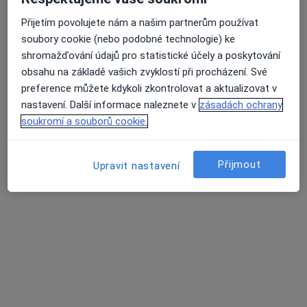
Přijetím povolujete nám a našim partnerům používat
soubory cookie (nebo podobné technologie) ke
shromažďování údajů pro statistické účely a poskytování
lékař Julie Klírová
obsahu na základě vašich zvyklostí při procházení. Své
·
Více
Zubař
preference můžete kdykoli zkontrolovat a aktualizovat v
129 názorů
nastavení. Další informace naleznete v
zásadách ochrany
Žlutická 9, Plzeň
•
Mapa
soukromí a souborů cookie.
White Smile Dental Clinic
Ošetření kazu/plomba
od 1 000 kč
Přijmout
Upravit nastavení
Tento specialista nenabízí online rezervaci termínu na této adrese.
Rezervovat termín