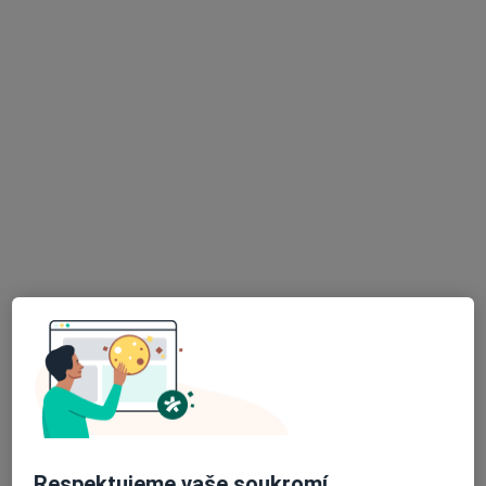
MUDr. Anna Voláková
Zubař
14 názorů
Msgr. B. Staška 2, Domažlice
•
Mapa
Ordinace zubního lékaře
Tento specialista nenabízí online rezervaci termínu na této adrese.
Rezervovat termín
K dispozici jsou specialisté
Tito specialisté se nacházejí mimo Kdyně, plzeňský, v
oblastech blízkých vašemu vyhledávání.
Respektujeme vaše soukromí