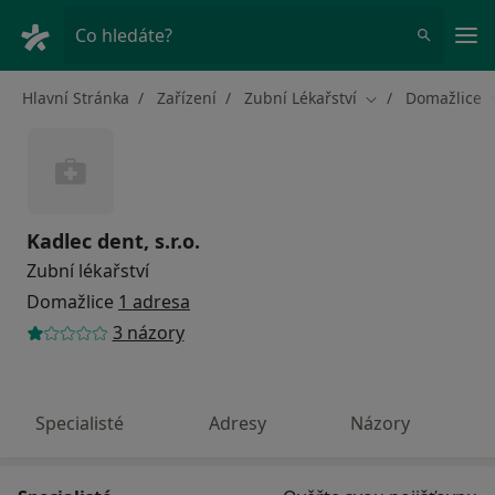
Hla
Co hledáte?
Hlavní Stránka
Zařízení
Zubní Lékařství
Domažlice
Změna města
Kadlec dent, s.r.o.
Zubní lékařství
Domažlice
1 adresa
3 názory
Specialisté
Adresy
Názory