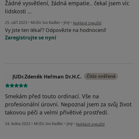
Žádné vysvětlení, žádná empatie.. čekal jsem víc
lidskosti …
podle názoru uživatele Pacient
25. září 2023
•
MUDr. Ivo Kadlec
•
Jiný
•
Nahlásit zneužití
Vy jste ten lékař? Odpovězte na hodnocení!
Zaregistrujte se nyní
JUDr.Zdeněk Heřman Dr.H.C.
Číslo ověřené
J
Smekám před touto ordinací. Vše na
profesionální úrovni. Nepoznal jsem za svůj život
takovou péči a velmi přívětivé prostředí.
podle názoru uživatele JUDr.Zdeněk
24. ledna 2022
•
MUDr. Ivo Kadlec
•
Jiný
•
Nahlásit zneužití