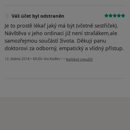
Váš účet byl odstraněn
Je to prostě lékař jaký má být (včetně sestřiček).
Návštěva v jeho ordinaci již není strašákem,ale
samozřejmou součástí života. Děkuji panu
doktorovi za odborný, empatický a vlídný přístup.
podle názoru uživatele Váš účet byl ods
12. dubna 2018
•
MUDr. Ivo Kadlec
•
•
Nahlásit zneužití