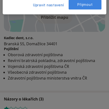
Přijmout
Upravit nastavení
Přiblížit mapu
Kadlec dent, s.r.o.
Branská 55, Domažlice 34401
Pojištění
Oborová zdravotní pojišťovna
Revírní bratrská pokladna, zdravotní pojišťovna
Vojenská zdravotní pojišťovna ČR
Všeobecná zdravotní pojišťovna
Zdravotní pojišťovna ministerstva vnitra ČR
Názory o lékařích (3)