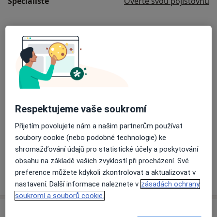
Specialisté
Ověřte svou pojišťovnu
MUDr. Ivo Kadlec
Zubař
10 názorů
MUDr. Anna Kadlecová
Zubař
Respektujeme vaše soukromí
1 názor
Přijetím povolujete nám a našim partnerům používat
soubory cookie (nebo podobné technologie) ke
MUDr. David Kadlec
shromažďování údajů pro statistické účely a poskytování
Zubař
obsahu na základě vašich zvyklostí při procházení. Své
14 názorů
preference můžete kdykoli zkontrolovat a aktualizovat v
nastavení. Další informace naleznete v
zásadách ochrany
soukromí a souborů cookie.
Adresa