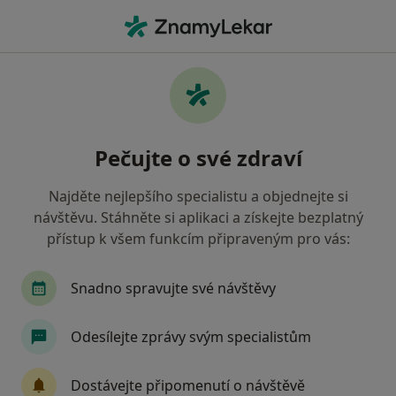
Hla
Zubař • Horšovský Týn, plzeňský
Filtry
Mapa
Zubař Horšovský Týn
Pečujte o své zdraví
Jak řadíme výsledky vyhledávání?
Najděte nejlepšího specialistu a objednejte si
návštěvu. Stáhněte si aplikaci a získejte bezplatný
Jakou pojišťovnu máte?
přístup k všem funkcím připraveným pro vás:
Zdravotní pojišťovna ministerstva vnitra ČR
O
Snadno spravujte své návštěvy
Odesílejte zprávy svým specialistům
Dostávejte připomenutí o návštěvě