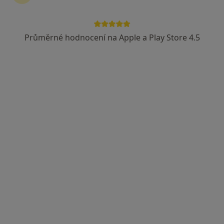
Průměrné hodnocení na Apple a Play Store 4.5
MUDr. David Kadlec
Zubař
14 názorů
Branská 55, Domažlice
•
Mapa
Kadlec dent, s.r.o.
Tento specialista nenabízí online rezervaci termínu na této adrese.
Rezervovat termín