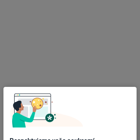
MDDr. Eduard Kasal
Zubař
Dr. E. Beneše 13, Plzeň
•
Mapa
FN Plzeň - Stomatologická klinika
Tento specialista nenabízí online rezervaci termínu na této adrese.
Rezervovat termín
K dispozici jsou specialisté
Tito specialisté se nacházejí mimo Horšovský Týn,
plzeňský, v oblastech blízkých vašemu vyhledávání.