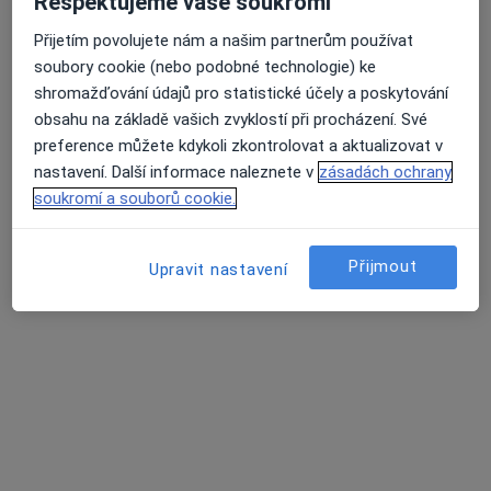
Respektujeme vaše soukromí
Přijetím povolujete nám a našim partnerům používat
lékař Julie Klírová
soubory cookie (nebo podobné technologie) ke
shromažďování údajů pro statistické účely a poskytování
·
Více
Zubař
obsahu na základě vašich zvyklostí při procházení. Své
129 názorů
preference můžete kdykoli zkontrolovat a aktualizovat v
Žlutická 9, Plzeň
•
Mapa
nastavení. Další informace naleznete v
zásadách ochrany
White Smile Dental Clinic
soukromí a souborů cookie.
Ošetření kazu/plomba
od 1 000 kč
Tento specialista nenabízí online rezervaci termínu na této adrese.
Přijmout
Upravit nastavení
Rezervovat termín