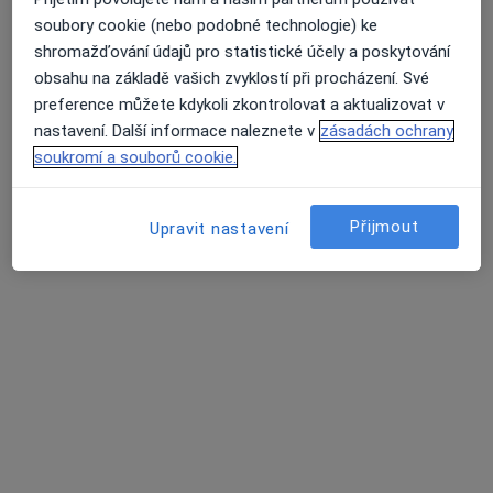
129 názorů
soubory cookie (nebo podobné technologie) ke
Žlutická 9, Plzeň
•
Mapa
shromažďování údajů pro statistické účely a poskytování
White Smile Dental Clinic
obsahu na základě vašich zvyklostí při procházení. Své
preference můžete kdykoli zkontrolovat a aktualizovat v
Ošetření kazu/plomba
od 1 000 kč
nastavení. Další informace naleznete v
zásadách ochrany
Tento specialista nenabízí online rezervaci termínu na této adrese.
soukromí a souborů cookie.
Rezervovat termín
Přijmout
Upravit nastavení
White Smile Dental Clinic
Zubař