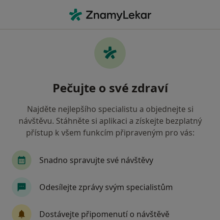
Hla
Zubař • Horšovský Týn, plzeňský
Filtry
• 1
Mapa
Doporučení zubaři s Zdravotní pojišťovna
Pečujte o své zdraví
ministerstva vnitra ČR Horšovský Týn
Jak řadíme výsledky vyhledávání?
Najděte nejlepšího specialistu a objednejte si
návštěvu. Stáhněte si aplikaci a získejte bezplatný
přístup k všem funkcím připraveným pro vás:
Snadno spravujte své návštěvy
Odesílejte zprávy svým specialistům
MUDr. David Kadlec
Dostávejte připomenutí o návštěvě
Zubař