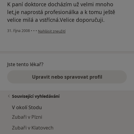
K paní doktorce docházím už velmi mnoho
let,je naprostá profesionálka a k tomu ještě
velice milá a vstřícná.Velice doporučuji.
podle názoru uživatele Cajthamlová Hana
31. října 2008
•
•
•
Nahlásit zneužití
Jste tento lékař?
Upravit nebo spravovat profil
Související vyhledávání
V okolí Stodu
Zubaři v Plzni
Zubaři v Klatovech