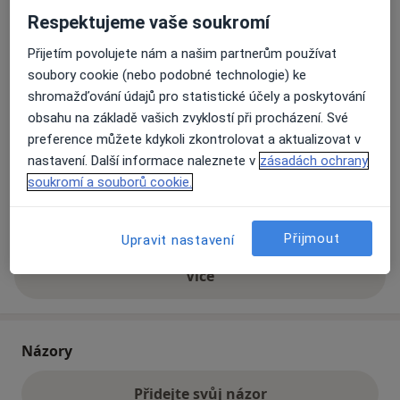
Respektujeme vaše soukromí
Přiblížit mapu
Přijetím povolujete nám a našim partnerům používat
se otevře v nové záložce
soubory cookie (nebo podobné technologie) ke
shromažďování údajů pro statistické účely a poskytování
Dostupnost
Na této adrese online kalendář není aktivní
obsahu na základě vašich zvyklostí při procházení. Své
Co mám v takové situaci udělat?
preference můžete kdykoli zkontrolovat a aktualizovat v
nastavení. Další informace naleznete v
zásadách ochrany
Způsoby platby (soukromé návštěvy)
soukromí a souborů cookie.
Na teto adrese lékař přijímá pacienty na pojišťovnu
Detaily
Přijmout
Upravit nastavení
Více
o adrese
Názory
Přidejte svůj názor