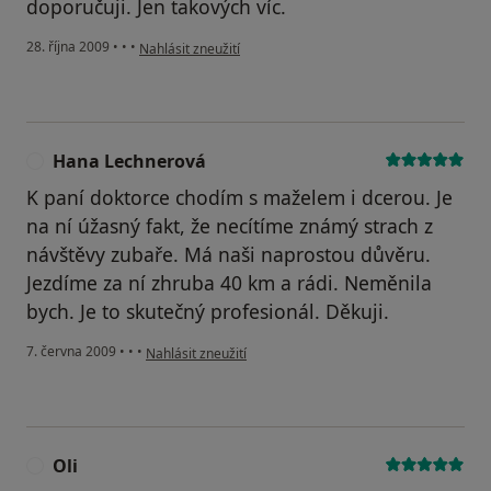
doporučuji. Jen takových víc.
podle názoru uživatele Venda
28. října 2009
•
•
•
Nahlásit zneužití
Hana Lechnerová
H
K paní doktorce chodím s maželem i dcerou. Je
na ní úžasný fakt, že necítíme známý strach z
návštěvy zubaře. Má naši naprostou důvěru.
Jezdíme za ní zhruba 40 km a rádi. Neměnila
bych. Je to skutečný profesionál. Děkuji.
podle názoru uživatele Hana Lechnerová
7. června 2009
•
•
•
Nahlásit zneužití
Oli
O