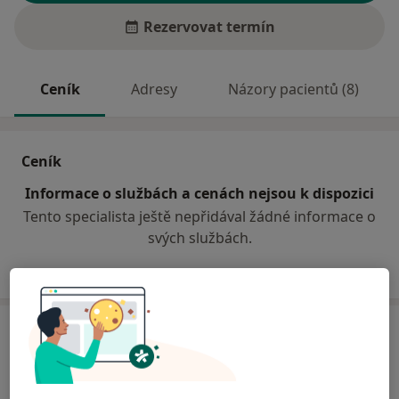
Rezervovat termín
Ceník
Adresy
Názory pacientů (8)
Ceník
Informace o službách a cenách nejsou k dispozici
Tento specialista ještě nepřidával žádné informace o
svých službách.
Adresa
Odborný stomatolog
Hradecká 435,
Stod
33301