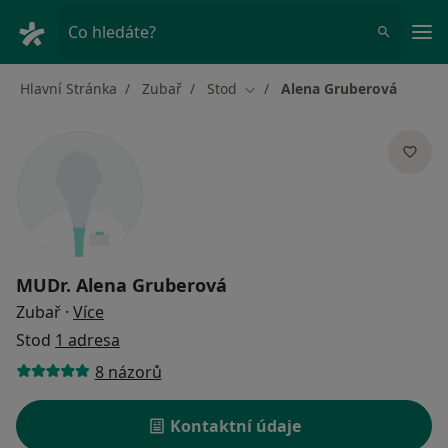
Hla
Co hledáte?
Hlavní Stránka
Zubař
Stod
Alena Gruberová
Změna města
MUDr.
Alena Gruberová
o specializacích
Zubař
·
Více
Stod
1 adresa
8 názorů
Kontaktní údaje