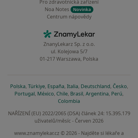
Pro zdravotnická zařízení
Noa Notes
Novinka
Centrum nápovědy
Kontakt
ZnamyLekar - Hlavní stránka
ZnanyLekarz Sp. z o.o.
ul. Kolejowa 5/7
01-217 Warszawa, Polska
se otevře v nové záložce
se otevře v nové záložce
se otevře v nové záložce
se otevře v nové záložce
se otevře v 
se o
Polska
,
Türkiye
,
España
,
Italia
,
Deutschland
,
Česko
,
se otevře v nové záložce
se otevře v nové záložce
se otevře v nové záložce
se otevře v nové záložc
se otevře v 
se ote
Portugal
,
México
,
Chile
,
Brasil
,
Argentina
,
Perú
,
se otevře v nové záložce
Colombia
NAŘÍZENÍ (EU) 2022/2065 (DSA) článek 24: 15.395.179
uživatelů/měsíc - Červen 2026
www.znamylekar.cz © 2026 - Najděte si lékaře a