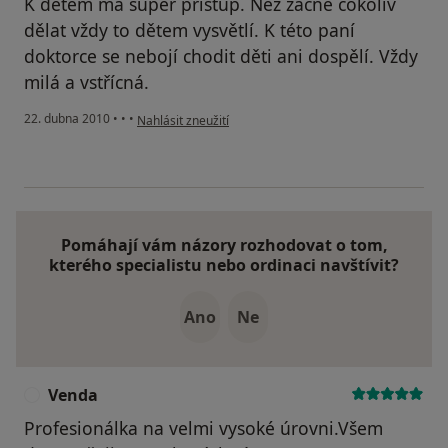
K dětem má super přístup. Než začne cokoliv
dělat vždy to dětem vysvětlí. K této paní
doktorce se nebojí chodit děti ani dospělí. Vždy
milá a vstřícná.
podle názoru uživatele Váš účet byl odstraněn
22. dubna 2010
•
•
•
Nahlásit zneužití
Pomáhají vám názory rozhodovat o tom,
kterého specialistu nebo ordinaci navštívit?
Ano
Ne
Venda
V
Profesionálka na velmi vysoké úrovni.Všem