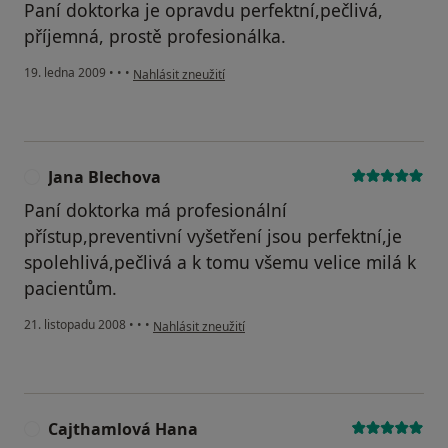
Paní doktorka je opravdu perfektní,pečlivá,
příjemná, prostě profesionálka.
podle názoru uživatele Oli
19. ledna 2009
•
•
•
Nahlásit zneužití
Jana Blechova
J
Paní doktorka má profesionální
přístup,preventivní vyšetření jsou perfektní,je
spolehlivá,pečlivá a k tomu všemu velice milá k
pacientům.
podle názoru uživatele Jana Blechova
21. listopadu 2008
•
•
•
Nahlásit zneužití
Cajthamlová Hana
C