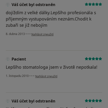
Váš účet byl odstraněn
dojíždím z velké dálky.Lepšího profesionála s
příjemným vystupováním neznám.Chodit k
zubaři se již nebojím
podle názoru uživatele Váš účet byl odstraněn
8. dubna 2013
•
•
•
Nahlásit zneužití
Pacient
Lepšího stomatologa jsem v životě nepotkala!
podle názoru uživatele Pacient
1. listopadu 2010
•
•
•
Nahlásit zneužití
Váš účet byl odstraněn