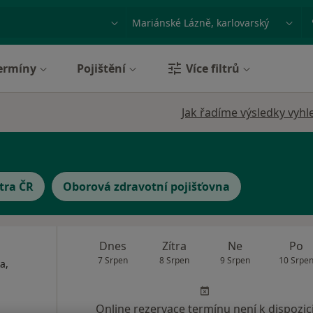
ace, nemoc nebo příjmení
Město nebo region
ermíny
Pojištění
Více filtrů
Jak řadíme výsledky vyhl
tra ČR
Oborová zdravotní pojišťovna
Dnes
Zítra
Ne
Po
7 Srpen
8 Srpen
9 Srpen
10 Srpe
a,
Online rezervace termínu není k dispozic