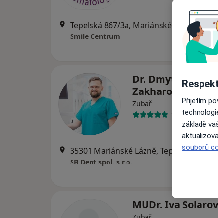
Tepelská 867/3a, Mariánské Lázně
•
Map
Smile Centrum
Dr. Dmytro
Respekt
Zakharovskyi
Přijetím p
Zubař
technologi
1 názor
základě vaš
aktualizova
souborů co
35301 Mariánské Lázně, Tepels
SB Dent spol. s r.o.
MUDr. Iva Solaro
Zubař