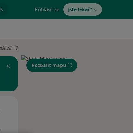
Přihlásit se
Jste lékař?
edávání?
Rozbalit mapu
Út
St
Čt
n
11 Srpen
12 Srpen
13 Srpen
i