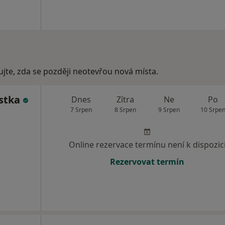
ujte, zda se později neotevřou nová místa.
stka
Dnes
Zítra
Ne
Po
7 Srpen
8 Srpen
9 Srpen
10 Srpe
Online rezervace termínu není k dispozic
Rezervovat termín