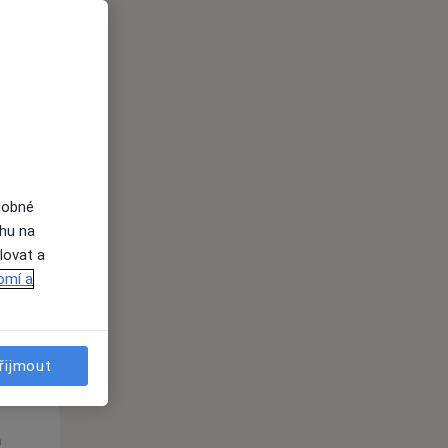
Út
St
Čt
n
11 Srpen
12 Srpen
13 Srpen
dobné
ahu na
i
lovat a
omí a
řijmout
Út
St
Čt
n
11 Srpen
12 Srpen
13 Srpen