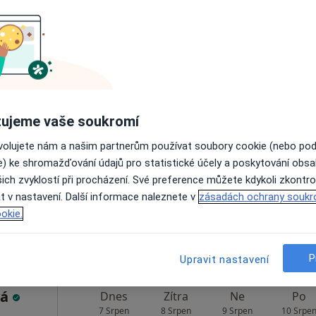
Zobrazit profil
a
Dnes
Zítra
Ne
Po
ujeme vaše soukromí
7 Srpen
8 Srpen
9 Srpen
10 Srpe
ovolujete nám a našim partnerům používat soubory cookie (nebo po
e) ke shromažďování údajů pro statistické účely a poskytování obs
Online rezervace termínu není k dispozic
ich zvyklostí při procházení. Své preference můžete kdykoli zkontro
t v nastavení. Další informace naleznete v
zásadách ochrany soukr
Rezervovat termín
okie.
ká 867/3a, Mariánské Lázně
•
Mapa
P
Upravit nastavení
vá
Dnes
Zítra
Ne
Po
7 Srpen
8 Srpen
9 Srpen
10 Srpe