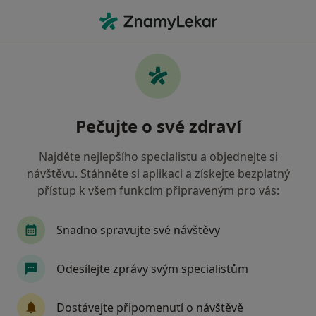
Hla
Zubař • Mariánské Lázně, karlovarský
Filtry
• 1
Mapa
Doporučení zubaři s Oborová zdravotní
Pečujte o své zdraví
pojišťovna Mariánské Lázně
Jak řadíme výsledky vyhledávání?
Najděte nejlepšího specialistu a objednejte si
návštěvu. Stáhněte si aplikaci a získejte bezplatný
přístup k všem funkcím připraveným pro vás:
Snadno spravujte své návštěvy
Odesílejte zprávy svým specialistům
Dr. Dmytro Zakharovskyi
Dostávejte připomenutí o návštěvě
Zubař