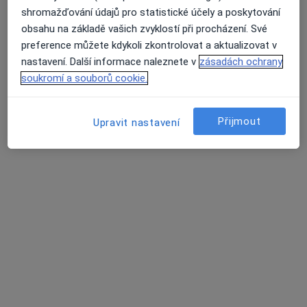
shromažďování údajů pro statistické účely a poskytování
Hlavní 282/144, Mariánské Lázně
•
Mapa
obsahu na základě vašich zvyklostí při procházení. Své
Soukromá zubní ordinace
preference můžete kdykoli zkontrolovat a aktualizovat v
Tento specialista nenabízí online rezervaci termínu na této adrese.
nastavení. Další informace naleznete v
zásadách ochrany
soukromí a souborů cookie.
Rezervovat termín
Přijmout
Upravit nastavení
MUDr. Zdeňka Papoušková
Zubař
5 názorů
Lidická 125, Mariánské Lázně
•
Mapa