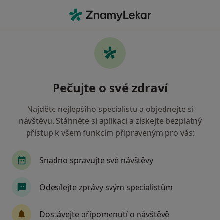
Hla
Zubař • Most, ústecký
Filtry
• 1
Mapa
Doporučení zubaři s Oborová zdravotní
Pečujte o své zdraví
pojišťovna Most
Jak řadíme výsledky vyhledávání?
Najděte nejlepšího specialistu a objednejte si
návštěvu. Stáhněte si aplikaci a získejte bezplatný
přístup k všem funkcím připraveným pro vás:
Snadno spravujte své návštěvy
Odesílejte zprávy svým specialistům
MUDr. Milena Horáčková
Dostávejte připomenutí o návštěvě
Zubař