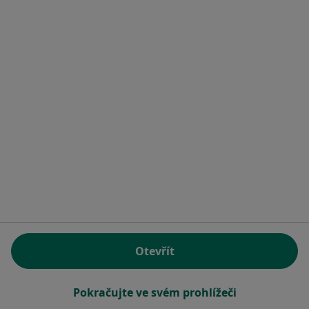
MUDr. Ivana Zajícová
Zubař
24 názorů
U Nemocnice 3064, Teplice
•
Mapa
Ord. praktického lékaře stomatologa
Tento specialista nenabízí online rezervaci termínu na této adrese.
Rezervovat termín
Otevřít
Pokračujte ve svém prohlížeči