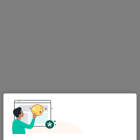
·
Více
Zubař
730 názorů
Na Poříčním právu 376/1, Praha
•
Mapa
HOLISTIC DENTAL AND PHYSIO CENTRE s.r.o.
Tento specialista nenabízí online rezervaci termínu na této adrese.
Rezervovat termín
MUDr. Viktoria Gusarova
·
Více
Zubař
225 názorů