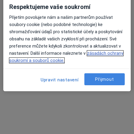
Respektujeme vaše soukromí
Jankovcova 16, Praha
•
Mapa
Stomatologická ordinace
Přijetím povolujete nám a našim partnerům používat
soubory cookie (nebo podobné technologie) ke
Bělení zubů
od 4 170 kč
shromažďování údajů pro statistické účely a poskytování
Tento specialista nenabízí online rezervaci termínu na této adrese.
obsahu na základě vašich zvyklostí při procházení. Své
preference můžete kdykoli zkontrolovat a aktualizovat v
Rezervovat termín
nastavení. Další informace naleznete v
zásadách ochrany
soukromí a souborů cookie.
Přijmout
Upravit nastavení
Dr. Volodymyr Kachmar
·
Více
Zubař
194 názorů