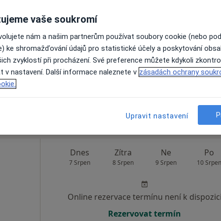
ujeme vaše soukromí
Dnes
Zítra
Ne
Po
7 Srpen
8 Srpen
9 Srpen
10 Srpe
ovolujete nám a našim partnerům používat soubory cookie (nebo po
e) ke shromažďování údajů pro statistické účely a poskytování obs
ich zvyklostí při procházení. Své preference můžete kdykoli zkontro
Online rezervace termínu není k dispozic
t v nastavení. Další informace naleznete v
zásadách ochrany soukr
okie.
Rezervovat termín
P
Upravit nastavení
Dnes
Zítra
Ne
Po
7 Srpen
8 Srpen
9 Srpen
10 Srpe
Online rezervace termínu není k dispozic
Rezervovat termín