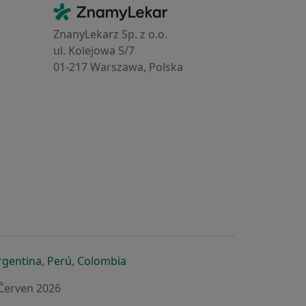
Kontakt
ZnamyLekar - Hlavní stránka
ZnanyLekarz Sp. z o.o.
ul. Kolejowa 5/7
01-217 Warszawa, Polska
e
é záložce
 v nové záložce
otevře v nové záložce
se otevře v nové záložce
se otevře v nové záložce
se otevře v nové záložce
rgentina
,
Perú
,
Colombia
 Červen 2026