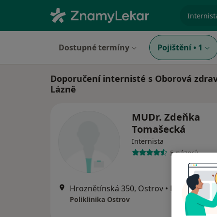
specializ
Dostupné termíny
Pojištění
•
1
Doporučení internisté s Oborová zdra
Lázně
MUDr. Zdeňka
Tomašecká
Internista
5 názorů
Hroznětínská 350, Ostrov
•
Mapa
Poliklinika Ostrov