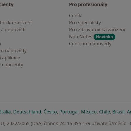
cienty
Pro profesionály
Ceník
nická zařízení
Pro specialisty
 a odpovědi
Pro zdravotnická zařízení
Noa Notes
Novinka
i
Centrum nápovědy
um nápovědy
 aplikace
ro pacienty
záložce
 v nové záložce
e otevře v nové záložce
se otevře v nové záložce
se otevře v nové záložce
se otevře v nové záložce
se otevře v nové záložc
se otevře v nov
se otevře
se 
Italia
,
Deutschland
,
Česko
,
Portugal
,
México
,
Chile
,
Brasil
,
A
U) 2022/2065 (DSA) článek 24: 15.395.179 uživatelů/měsíc -