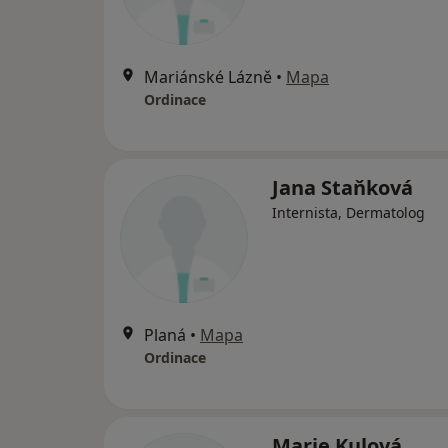
Mariánské Lázně
•
Mapa
Ordinace
Jana Staňková
Internista, Dermatolog
Planá
•
Mapa
Ordinace
Marie Kulová