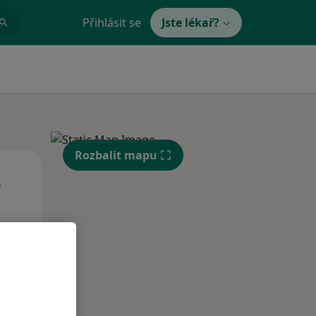
Přihlásit se
Jste lékař?
Rozbalit mapu
Út
St
Čt
n
11 Srpen
12 Srpen
13 Srpen
i