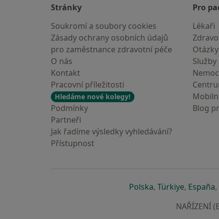
Stránky
Pro pa
Soukromí a soubory cookies
Lékaři
Zásady ochrany osobních údajů
Zdravot
pro zaměstnance zdravotní péče
Otázky
O nás
Služby
Kontakt
Nemoc
Pracovní příležitosti
Centr
Mobilní
Hledáme nové kolegy!
Podmínky
Blog p
Partneři
Jak řadíme výsledky vyhledávání?
Přístupnost
se otevře v nové 
se otevře
s
Polska
,
Türkiye
,
España
,
NAŘÍZENÍ (E