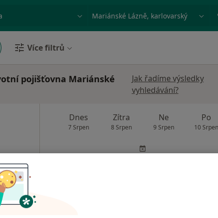
ace, nemoc nebo příjmení
Město nebo region
Více filtrů
votní pojišťovna Mariánské
Jak řadíme výsledky
vyhledávání?
Dnes
Zítra
Ne
Po
7 Srpen
8 Srpen
9 Srpen
10 Srpe
Online rezervace termínu není k dispozic
Rezervovat termín