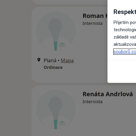
Respekt
Roman Hranička
Přijetím p
Internista
technologi
základě vaš
aktualizova
souborů co
Planá
•
Mapa
Ordinace
Renáta Andrlová
Internista