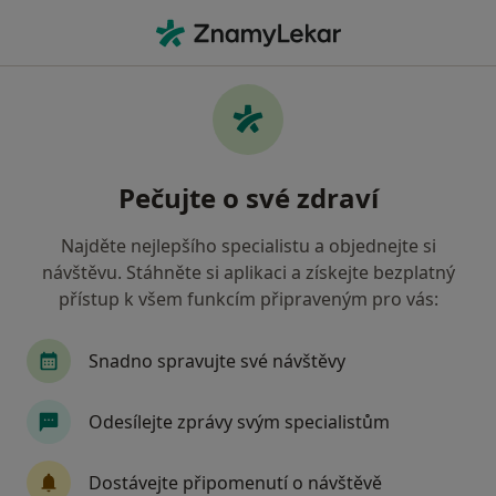
Hla
Internista • Mariánské Lázně, karlovarský
Filtry
Mapa
Internista Mariánské Lázně
Pečujte o své zdraví
Jak řadíme výsledky vyhledávání?
Najděte nejlepšího specialistu a objednejte si
návštěvu. Stáhněte si aplikaci a získejte bezplatný
Jakou pojišťovnu máte?
přístup k všem funkcím připraveným pro vás:
Oborová zdravotní pojišťovna
Revírní bratrsk
Snadno spravujte své návštěvy
Odesílejte zprávy svým specialistům
Dostávejte připomenutí o návštěvě