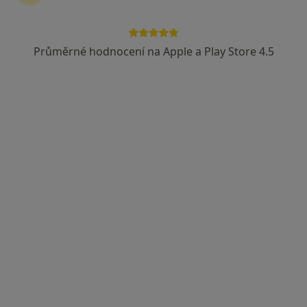
Průměrné hodnocení na Apple a Play Store 4.5
MUDr. Vladěna Čapková
Internista, Praktický lékař
6 názorů
Horní Slavkov
•
Mapa
Pečovatelská služba, p. o. Nad Výtopnou 1010
Tento specialista nenabízí online rezervaci termínu na této adrese.
Rezervovat termín