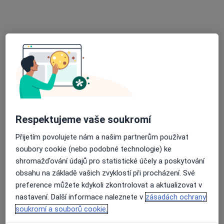
MUDr. Petr Herzik
Internista
1 názor
Mírové náměstí 136, Mariánské Lázně
•
Mapa
Ordinace lékaře - internisty
Tento specialista nenabízí online rezervaci termínu na této adrese.
Rezervovat termín
Respektujeme vaše soukromí
Přijetím povolujete nám a našim partnerům používat
soubory cookie (nebo podobné technologie) ke
shromažďování údajů pro statistické účely a poskytování
obsahu na základě vašich zvyklostí při procházení. Své
preference můžete kdykoli zkontrolovat a aktualizovat v
nastavení. Další informace naleznete v
zásadách ochrany
MUDr. Václav Janda
soukromí a souborů cookie.
Internista, Praktický lékař, Diagnostik