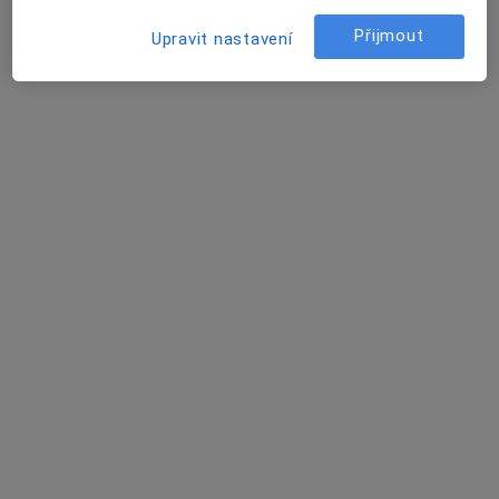
16 názorů
Přijmout
Upravit nastavení
Zahradní 892/5, Kynšperk nad Ohří
•
Mapa
Praktický lékař a internista
Tento specialista nenabízí online rezervaci termínu na této adrese.
Rezervovat termín
MUDr. Petr Pavelka
Internista
7 názorů