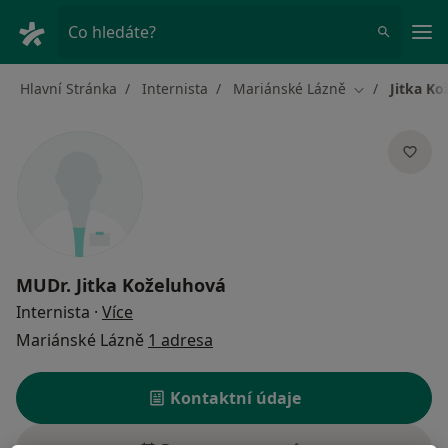
Hla
Co hledáte?
Hlavní Stránka
Internista
Mariánské Lázně
Jitka Ko
Změna města
MUDr.
Jitka Koželuhová
o specializacích
Internista
·
Více
Mariánské Lázně
1 adresa
Kontaktní údaje