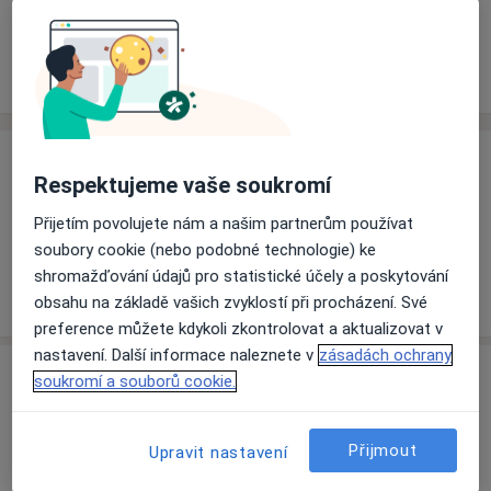
Rezervovat termín
Ceník
Adresy
Názory pacientů
Ceník
Respektujeme vaše soukromí
Informace o službách a cenách nejsou k dispozici
Přijetím povolujete nám a našim partnerům používat
Tento specialista ještě nepřidával žádné informace o
soubory cookie (nebo podobné technologie) ke
svých službách.
shromažďování údajů pro statistické účely a poskytování
obsahu na základě vašich zvyklostí při procházení. Své
preference můžete kdykoli zkontrolovat a aktualizovat v
nastavení. Další informace naleznete v
zásadách ochrany
Adresa
soukromí a souborů cookie.
Nemocnice Mariánské Lázně s.r.o.
Přijmout
Upravit nastavení
Tepelská 22,
Mariánské Lázně
353 01