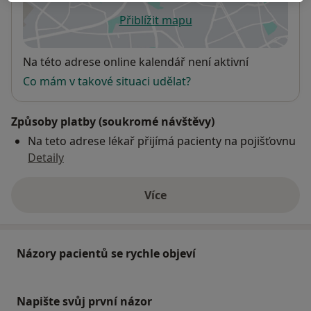
Přiblížit mapu
se otevře v nové záložce
Dostupnost
Na této adrese online kalendář není aktivní
Co mám v takové situaci udělat?
Způsoby platby (soukromé návštěvy)
Na teto adrese lékař přijímá pacienty na pojišťovnu
Detaily
Více
o adrese
Názory pacientů se rychle objeví
Napište svůj první názor