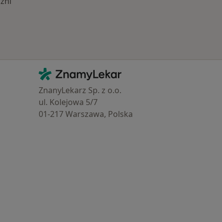
lzni
Kontakt
ZnamyLekar - Hlavní stránka
ZnanyLekarz Sp. z o.o.
ul. Kolejowa 5/7
01-217 Warszawa, Polska