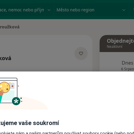
ace, nemoc nebo příjmení
Město nebo region
droužková
Objednejt
Neaktivní
ková
Dnes
izacích
6 Srpen
Tento 
Rezervovat termín
Názory pacientů
ujeme vaše soukromí
ovolujete nám a našim partnerům používat soubory cookie (nebo po