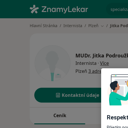
specializ
Hlavní Stránka
Internista
Plzeň
Jitka Po
Změna města
MUDr.
Jitka Podrouž
o special
Internista
·
Více
Plzeň
3 adresy
Kontaktní údaje
Ceník
Adresy
Respekt
Přijetím p