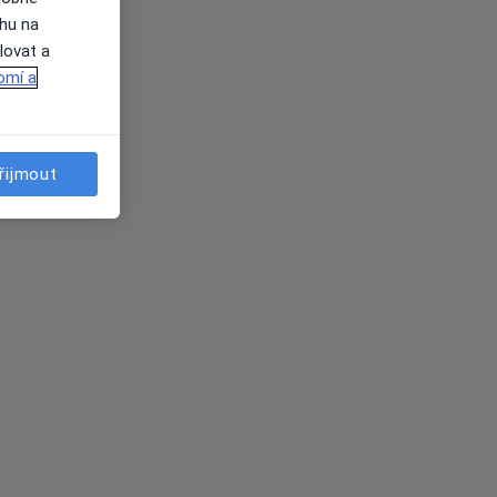
ahu na
lovat a
omí a
řijmout