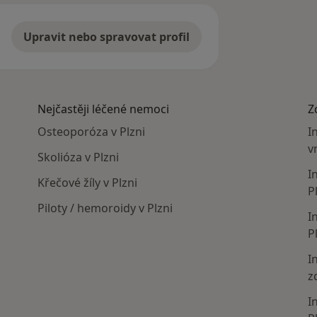
Upravit nebo spravovat profil
Nejčastěji léčené nemoci
Z
Osteoporóza v Plzni
I
v
Skolióza v Plzni
I
Křečové žíly v Plzni
P
Piloty / hemoroidy v Plzni
I
P
I
z
I