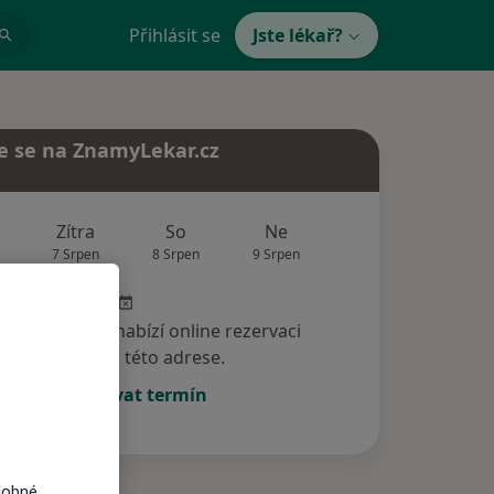
Přihlásit se
Jste lékař?
e se na ZnamyLekar.cz
Zítra
So
Ne
Po
Út
7 Srpen
8 Srpen
9 Srpen
10 Srpen
11 Srp
specialista nenabízí online rezervaci
termínu na této adrese.
Rezervovat termín
dobné