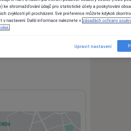
e) ke shromažďování údajů pro statistické účely a poskytování obs
ich zvyklostí při procházení. Své preference můžete kdykoli zkontro
t v nastavení. Další informace naleznete v
zásadách ochrany soukr
ách nejsou k dispozici
okie.
ádné informace o svých službách.
P
Upravit nastavení
 mapu
 otevře v nové záložce