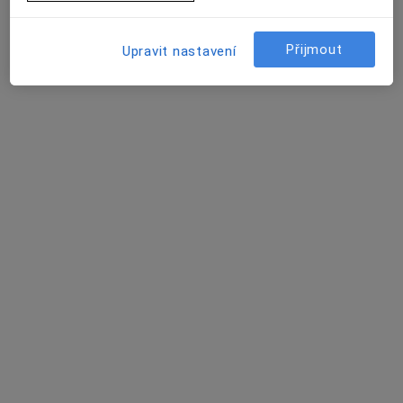
21 názorů
Přijmout
Upravit nastavení
Adresa 1
Adresa 2
Edvarda Beneše 1128/13, Plzeň
•
Mapa
Fakultní nemocnice Plzeň
Tato klinika nemá specialisty s dostupnými termíny v online kalendáři
Zobrazit profil