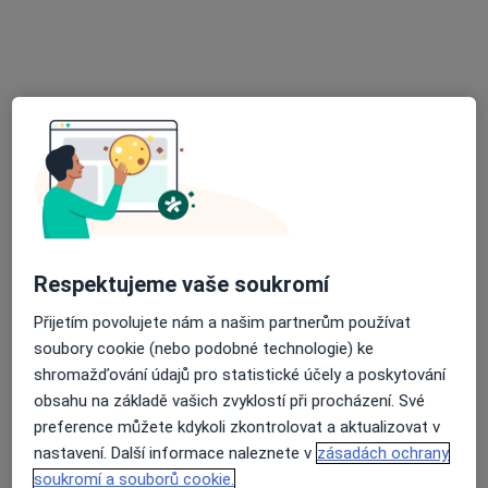
Poliklinika Bory s.r.o.
·
Více
Diagnostik, Alergolog, Chirurg
35 názorů
Čechova 2641/44, Plzeň
•
Mapa
Poliklinika Bory s.r.o.
Tato klinika nemá specialisty s dostupnými termíny v online kalendáři
Zobrazit profil
Respektujeme vaše soukromí
Přijetím povolujete nám a našim partnerům používat
soubory cookie (nebo podobné technologie) ke
shromažďování údajů pro statistické účely a poskytování
obsahu na základě vašich zvyklostí při procházení. Své
preference můžete kdykoli zkontrolovat a aktualizovat v
Fakultní nemocnice Plzeň
nastavení. Další informace naleznete v
zásadách ochrany
·
Více
soukromí a souborů cookie.
Diagnostik, Anesteziolog, Chirurg