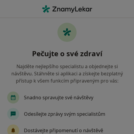
Hla
Diagnostik • Plzeň, plzeňský
Filtry
Mapa
Diagnostik Plzeň
Pečujte o své zdraví
Jak řadíme výsledky vyhledávání?
Najděte nejlepšího specialistu a objednejte si
návštěvu. Stáhněte si aplikaci a získejte bezplatný
Jakou pojišťovnu máte?
přístup k všem funkcím připraveným pro vás:
Zdravotní pojišťovna ministerstva vnitra ČR
O
Snadno spravujte své návštěvy
Odesílejte zprávy svým specialistům
Dostávejte připomenutí o návštěvě