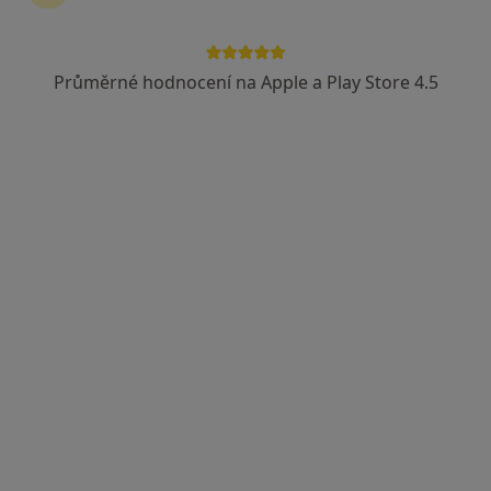
Průměrné hodnocení na Apple a Play Store 4.5
PhDr. Silvie Janovcová
·
Více
Diagnostik, Psycholog, Psychoterapeut
2 názory
Pod Všemi Svatými 24, Plzeň, Plzeň
•
Mapa
Psychologická a etopedická ambulance
Tento specialista nenabízí online rezervaci termínu na této adrese.
Rezervovat termín