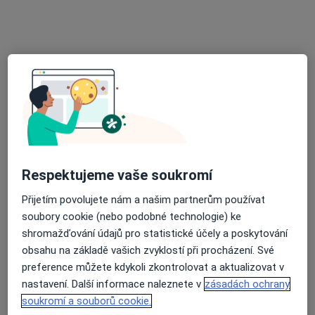
Diagnostik
Klatovy
•
Mapa
Ordinace
Tento specialista nenabízí online rezervaci termínu na této adrese.
Rezervovat termín
Respektujeme vaše soukromí
Přijetím povolujete nám a našim partnerům používat
soubory cookie (nebo podobné technologie) ke
shromažďování údajů pro statistické účely a poskytování
obsahu na základě vašich zvyklostí při procházení. Své
Stanislav Náměstek
preference můžete kdykoli zkontrolovat a aktualizovat v
Diagnostik
nastavení. Další informace naleznete v
zásadách ochrany
Klatovy
•
Mapa
soukromí a souborů cookie.