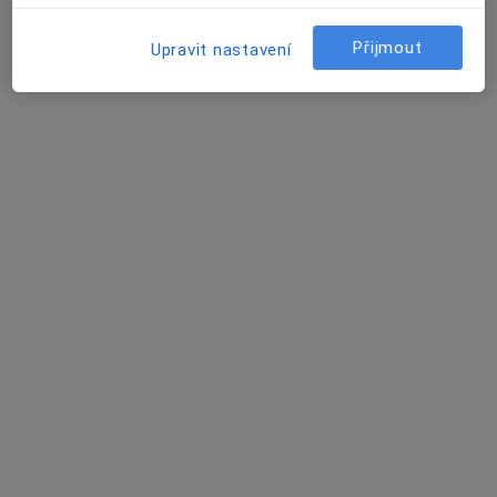
Ordinace
Tento specialista nenabízí online rezervaci termínu na této adrese.
Přijmout
Upravit nastavení
Rezervovat termín
Helena Jelínková
Diagnostik, Internista
Klatovy
•
Mapa
Ordinace
Tento specialista nenabízí online rezervaci termínu na této adrese.