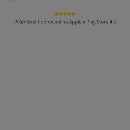
Průměrné hodnocení na Apple a Play Store 4.5
MUDr. Ladislav Korec
Diagnostik
4 názory
nám. Svobody 2, Sušice
•
Mapa
Ordinace
Tento specialista nenabízí online rezervaci termínu na této adrese.
Rezervovat termín