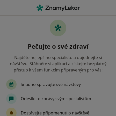
Hla
Diagnostik • Klatovy, plzeňský
Filtry
Mapa
Diagnostik Klatovy
Pečujte o své zdraví
Jak řadíme výsledky vyhledávání?
Najděte nejlepšího specialistu a objednejte si
návštěvu. Stáhněte si aplikaci a získejte bezplatný
Jakou pojišťovnu máte?
přístup k všem funkcím připraveným pro vás:
Zdravotní pojišťovna ministerstva vnitra ČR
O
Snadno spravujte své návštěvy
Odesílejte zprávy svým specialistům
Dostávejte připomenutí o návštěvě