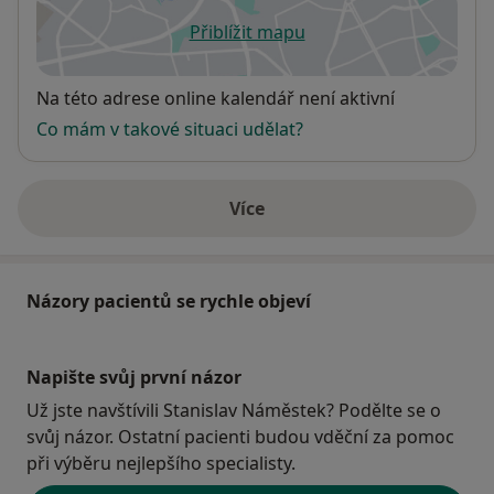
Přiblížit mapu
se otevře v nové záložce
Dostupnost
Na této adrese online kalendář není aktivní
Co mám v takové situaci udělat?
Více
o adrese
Názory pacientů se rychle objeví
Napište svůj první názor
Už jste navštívili Stanislav Náměstek? Podělte se o
svůj názor. Ostatní pacienti budou vděční za pomoc
při výběru nejlepšího specialisty.