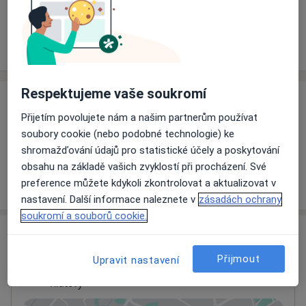
Rezervovat termín
Ceník
Adresy
Názory pacientů
Respektujeme vaše soukromí
Ceník
Přijetím povolujete nám a našim partnerům používat
Informace o službách a cenách nejsou k dispozici
soubory cookie (nebo podobné technologie) ke
Tento specialista ještě nepřidával žádné informace o
shromažďování údajů pro statistické účely a poskytování
svých službách.
obsahu na základě vašich zvyklostí při procházení. Své
preference můžete kdykoli zkontrolovat a aktualizovat v
nastavení. Další informace naleznete v
zásadách ochrany
soukromí a souborů cookie.
Adresa
Přijmout
Upravit nastavení
Ordinace
Klatovy