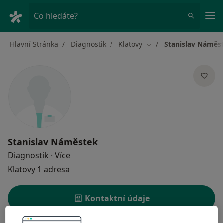
Hla
Co hledáte?
Hlavní Stránka
Diagnostik
Klatovy
Stanislav Náměs
Změna města
Stanislav Náměstek
o specializacích
Diagnostik
·
Více
Klatovy
1 adresa
Kontaktní údaje