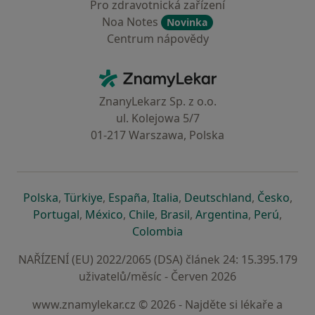
Pro zdravotnická zařízení
Noa Notes
Novinka
Centrum nápovědy
Kontakt
ZnamyLekar - Hlavní stránka
ZnanyLekarz Sp. z o.o.
ul. Kolejowa 5/7
01-217 Warszawa, Polska
se otevře v nové záložce
se otevře v nové záložce
se otevře v nové záložce
se otevře v nové záložce
se otevře v 
se o
Polska
,
Türkiye
,
España
,
Italia
,
Deutschland
,
Česko
,
se otevře v nové záložce
se otevře v nové záložce
se otevře v nové záložce
se otevře v nové záložc
se otevře v 
se ote
Portugal
,
México
,
Chile
,
Brasil
,
Argentina
,
Perú
,
se otevře v nové záložce
Colombia
NAŘÍZENÍ (EU) 2022/2065 (DSA) článek 24: 15.395.179
uživatelů/měsíc - Červen 2026
www.znamylekar.cz © 2026 - Najděte si lékaře a