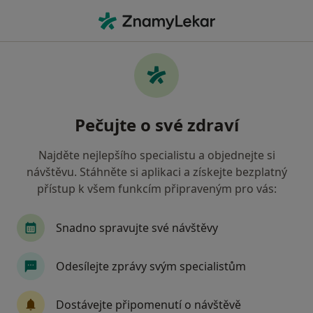
Hla
Diagnostik • Hořovice, středočeský
Filtry
Mapa
Diagnostik Hořovice
Pečujte o své zdraví
Jak řadíme výsledky vyhledávání?
Najděte nejlepšího specialistu a objednejte si
návštěvu. Stáhněte si aplikaci a získejte bezplatný
Jakou pojišťovnu máte?
přístup k všem funkcím připraveným pro vás:
Oborová zdravotní pojišťovna
Snadno spravujte své návštěvy
Odesílejte zprávy svým specialistům
Dostávejte připomenutí o návštěvě